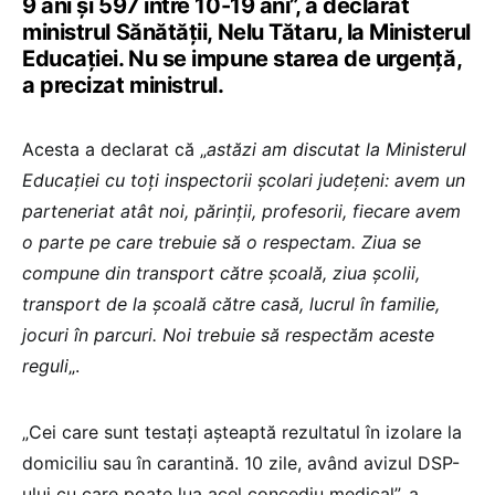
9 ani și 597 între 10-19 ani”, a declarat
ministrul Sănătății, Nelu Tătaru, la Ministerul
Educației. Nu se impune starea de urgență,
a precizat ministrul.
Acesta a declarat că „
astăzi am discutat la Ministerul
Educației cu toți inspectorii școlari județeni: avem un
parteneriat atât noi, părinții, profesorii, fiecare avem
o parte pe care trebuie să o respectam. Ziua se
compune din transport către școală, ziua școlii,
transport de la școală către casă, lucrul în familie,
jocuri în parcuri. Noi trebuie să respectăm aceste
reguli
„.
„Cei care sunt testați așteaptă rezultatul în izolare la
domiciliu sau în carantină. 10 zile, având avizul DSP-
ului cu care poate lua acel concediu medical”, a