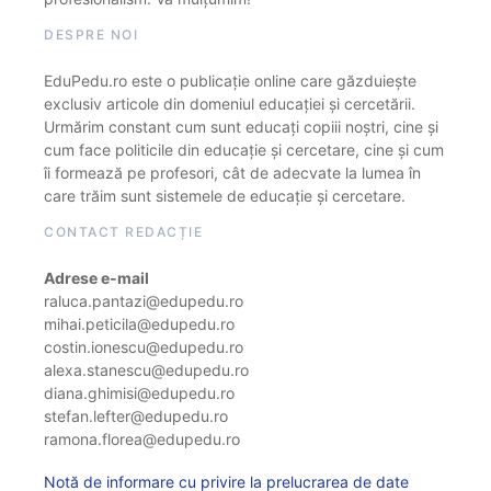
DESPRE NOI
EduPedu.ro este o publicație online care găzduiește
exclusiv articole din domeniul educației și cercetării.
Urmărim constant cum sunt educați copiii noștri, cine și
cum face politicile din educație și cercetare, cine și cum
îi formează pe profesori, cât de adecvate la lumea în
care trăim sunt sistemele de educație și cercetare.
CONTACT REDACȚIE
Adrese e-mail
raluca.pantazi@edupedu.ro
mihai.peticila@edupedu.ro
costin.ionescu@edupedu.ro
alexa.stanescu@edupedu.ro
diana.ghimisi@edupedu.ro
stefan.lefter@edupedu.ro
ramona.florea@edupedu.ro
Notă de informare cu privire la prelucrarea de date