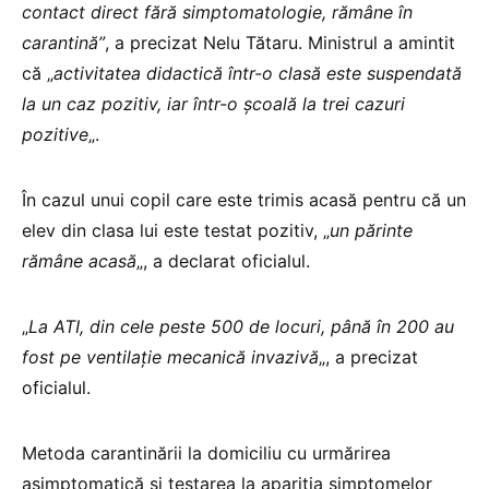
contact direct fără simptomatologie, rămâne în
carantină”
, a precizat Nelu Tătaru. Ministrul a amintit
că „
activitatea didactică într-o clasă este suspendată
la un caz pozitiv, iar într-o școală la trei cazuri
pozitive
„.
În cazul unui copil care este trimis acasă pentru că un
elev din clasa lui este testat pozitiv, „
un părinte
rămâne acasă
„, a declarat oficialul.
„
La ATI, din cele peste 500 de locuri, până în 200 au
fost pe ventilație mecanică invazivă
„, a precizat
oficialul.
Metoda carantinării la domiciliu cu urmărirea
asimptomatică și testarea la apariția simptomelor