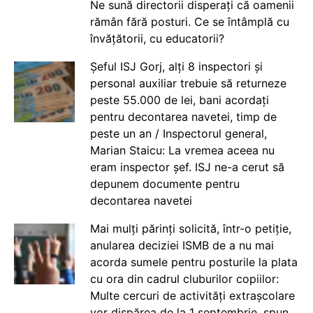
Ne sună directorii disperați că oamenii
rămân fără posturi. Ce se întâmplă cu
învățătorii, cu educatorii?
Șeful ISJ Gorj, alți 8 inspectori și
personal auxiliar trebuie să returneze
peste 55.000 de lei, bani acordați
pentru decontarea navetei, timp de
peste un an / Inspectorul general,
Marian Staicu: La vremea aceea nu
eram inspector șef. ISJ ne-a cerut să
depunem documente pentru
decontarea navetei
Mai mulți părinți solicită, într-o petiție,
anularea deciziei ISMB de a nu mai
acorda sumele pentru posturile la plata
cu ora din cadrul cluburilor copiilor:
Multe cercuri de activități extrașcolare
vor dispărea de la 1 septembrie, spun