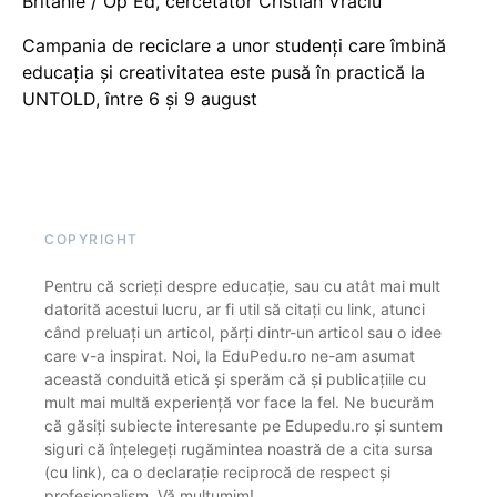
Britanie / Op Ed, cercetător Cristian Vraciu
Campania de reciclare a unor studenți care îmbină
educația și creativitatea este pusă în practică la
UNTOLD, între 6 și 9 august
COPYRIGHT
Pentru că scrieți despre educație, sau cu atât mai mult
datorită acestui lucru, ar fi util să citați cu link, atunci
când preluați un articol, părți dintr-un articol sau o idee
care v-a inspirat. Noi, la EduPedu.ro ne-am asumat
această conduită etică și sperăm că și publicațiile cu
mult mai multă experiență vor face la fel. Ne bucurăm
că găsiți subiecte interesante pe Edupedu.ro și suntem
siguri că înțelegeți rugămintea noastră de a cita sursa
(cu link), ca o declarație reciprocă de respect și
profesionalism. Vă mulțumim!