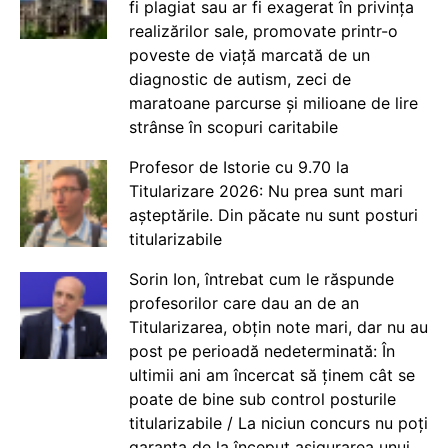
fi plagiat sau ar fi exagerat în privința
realizărilor sale, promovate printr-o
poveste de viață marcată de un
diagnostic de autism, zeci de
maratoane parcurse și milioane de lire
strânse în scopuri caritabile
Profesor de Istorie cu 9.70 la
Titularizare 2026: Nu prea sunt mari
așteptările. Din păcate nu sunt posturi
titularizabile
Sorin Ion, întrebat cum le răspunde
profesorilor care dau an de an
Titularizarea, obțin note mari, dar nu au
post pe perioadă nedeterminată: În
ultimii ani am încercat să ținem cât se
poate de bine sub control posturile
titularizabile / La niciun concurs nu poți
garanta de la început asigurarea unui