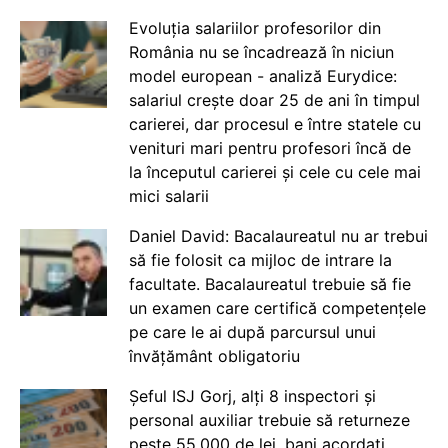
Evoluția salariilor profesorilor din
România nu se încadrează în niciun
model european - analiză Eurydice:
salariul crește doar 25 de ani în timpul
carierei, dar procesul e între statele cu
venituri mari pentru profesori încă de
la începutul carierei și cele cu cele mai
mici salarii
Daniel David: Bacalaureatul nu ar trebui
să fie folosit ca mijloc de intrare la
facultate. Bacalaureatul trebuie să fie
un examen care certifică competențele
pe care le ai după parcursul unui
învățământ obligatoriu
Șeful ISJ Gorj, alți 8 inspectori și
personal auxiliar trebuie să returneze
peste 55.000 de lei, bani acordați