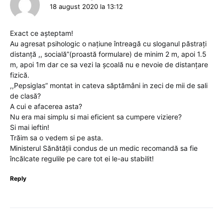
18 august 2020 la 13:12
Exact ce așteptam!
Au agresat psihologic o națiune întreagă cu sloganul păstrați
distanță ,, socială”(proastă formulare) de minim 2 m, apoi 1.5
m, apoi 1m dar ce sa vezi la școală nu e nevoie de distanțare
fizică.
,,Pepsiglas” montat in cateva săptămâni in zeci de mii de sali
de clasă?
A cui e afacerea asta?
Nu era mai simplu si mai eficient sa cumpere viziere?
Si mai ieftin!
Trăim sa o vedem si pe asta.
Ministerul Sănătății condus de un medic recomandă sa fie
încălcate regulile pe care tot ei le-au stabilit!
Reply