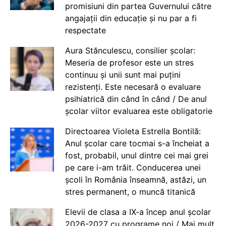
promisiuni din partea Guvernului către
angajații din educație și nu par a fi
respectate
Aura Stănculescu, consilier școlar:
Meseria de profesor este un stres
continuu și unii sunt mai puțini
rezistenți. Este necesară o evaluare
psihiatrică din când în când / De anul
școlar viitor evaluarea este obligatorie
Directoarea Violeta Estrella Bontilă:
Anul școlar care tocmai s-a încheiat a
fost, probabil, unul dintre cei mai grei
pe care i-am trăit. Conducerea unei
școli în România înseamnă, astăzi, un
stres permanent, o muncă titanică
Elevii de clasa a IX-a încep anul școlar
2026-2027 cu programe noi / Mai mult