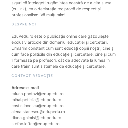
siguri că înțelegeți rugămintea noastră de a cita sursa
(cu link), ca o declarație reciprocă de respect și
profesionalism. Vă mulțumim!
DESPRE NOI
EduPedu.ro este o publicație online care găzduiește
exclusiv articole din domeniul educației și cercetării.
Urmărim constant cum sunt educați copiii noștri, cine și
cum face politicile din educație și cercetare, cine și cum
îi formează pe profesori, cât de adecvate la lumea în
care trăim sunt sistemele de educație și cercetare.
CONTACT REDACȚIE
Adrese e-mail
raluca.pantazi@edupedu.ro
mihai.peticila@edupedu.ro
costin.ionescu@edupedu.ro
alexa.stanescu@edupedu.ro
diana.ghimisi@edupedu.ro
stefan.lefter@edupedu.ro