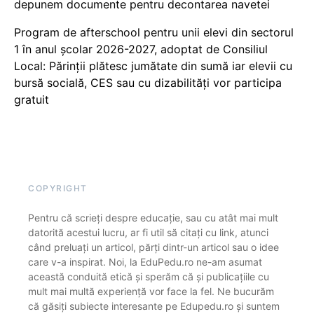
depunem documente pentru decontarea navetei
Program de afterschool pentru unii elevi din sectorul
1 în anul școlar 2026-2027, adoptat de Consiliul
Local: Părinții plătesc jumătate din sumă iar elevii cu
bursă socială, CES sau cu dizabilităţi vor participa
gratuit
COPYRIGHT
Pentru că scrieți despre educație, sau cu atât mai mult
datorită acestui lucru, ar fi util să citați cu link, atunci
când preluați un articol, părți dintr-un articol sau o idee
care v-a inspirat. Noi, la EduPedu.ro ne-am asumat
această conduită etică și sperăm că și publicațiile cu
mult mai multă experiență vor face la fel. Ne bucurăm
că găsiți subiecte interesante pe Edupedu.ro și suntem