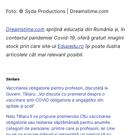
Foto: © Syda Productions | Dreamstime.com
Dreamstime.com
sprijină educaţia din România şi, în
contextul pandemiei Covid-19, oferă gratuit imagini
stock prin care site-ul
Edupedu.ro
îşi poate ilustra
articolele cât mai relevant posibil.
Similare
Vaccinarea obligatorie pentru profesori, discutată la
Guvern. Tătaru: „Voi discuta cu premierul despre o
vaccinare anti-COVID obligatorie a angajaților din
spitale și școli”
Nelu Tătaru îi va propune premierului Cîțu vaccinarea
obligatorie sau testarea săptămânală pentru anumite
categorii de persoane, printre care și profesorii, iar cine
nu se va supune măsurii și reprezintă un pericol să nu