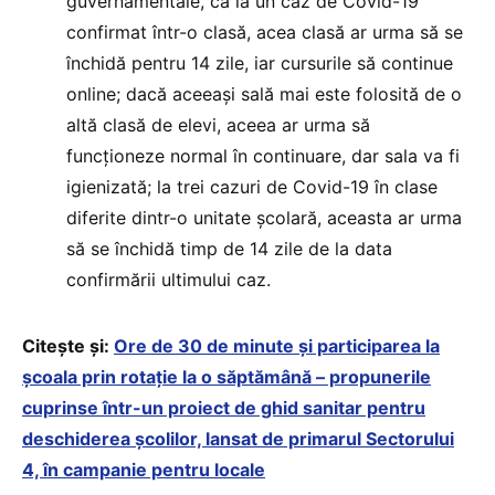
guvernamentale, că la un caz de Covid-19
confirmat într-o clasă, acea clasă ar urma să se
închidă pentru 14 zile, iar cursurile să continue
online; dacă aceeași sală mai este folosită de o
altă clasă de elevi, aceea ar urma să
funcționeze normal în continuare, dar sala va fi
igienizată; la trei cazuri de Covid-19 în clase
diferite dintr-o unitate școlară, aceasta ar urma
să se închidă timp de 14 zile de la data
confirmării ultimului caz.
Citește și:
Ore de 30 de minute și participarea la
școala prin rotație la o săptămână – propunerile
cuprinse într-un proiect de ghid sanitar pentru
deschiderea școlilor, lansat de primarul Sectorului
4, în campanie pentru locale