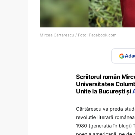
Mircea Cărtărescu / Foto: Facebook.com
Adau
Scriitorul român Mirc
Universitatea Colum
Unite la București și
Cărtărescu va preda stude
revoluție literară românea
1980 (generația în blugi) î
poezia americană, pe de o