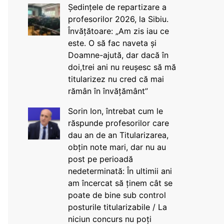
Ședințele de repartizare a
profesorilor 2026, la Sibiu.
Învățătoare: „Am zis iau ce
este. O să fac naveta și
Doamne-ajută, dar dacă în
doi,trei ani nu reușesc să mă
titularizez nu cred că mai
rămân în învățământ”
Sorin Ion, întrebat cum le
răspunde profesorilor care
dau an de an Titularizarea,
obțin note mari, dar nu au
post pe perioadă
nedeterminată: În ultimii ani
am încercat să ținem cât se
poate de bine sub control
posturile titularizabile / La
niciun concurs nu poți