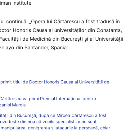
man Institute.
ui continuă: „Opera lui Cărtărescu a fost tradusă în
octor Honoris Causa al universităților din Constanța,
Facultății de Medicină din București și al Universității
elayo din Santander, Spania”.
primit titlul de Doctor Honoris Causa al Universității de
 Cărtărescu va primi Premiul Internaţional pentru
spaniol Murcia
ității din București, după ce Mircea Cărtărescu a fost
vedește din nou că vocile specialiștilor nu sunt
manipularea, denigrarea și atacurile la persoană, chiar