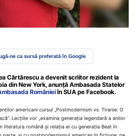
gă-ne ca sursă preferată în Google
ea Cărtărescu a devenit scriitor rezident la
bia din New York, anunță Ambasada Statelor
Ambasada României
în SUA pe Facebook.
nților americani cursul „Postmodernism vs. Tiranie: O
scă”. Lecțiile vor „examina generația legendară a anilor
n literatura română și relația ei cu generația Beat în
 parte, și cu postmodernismul american în ficțiune, pe