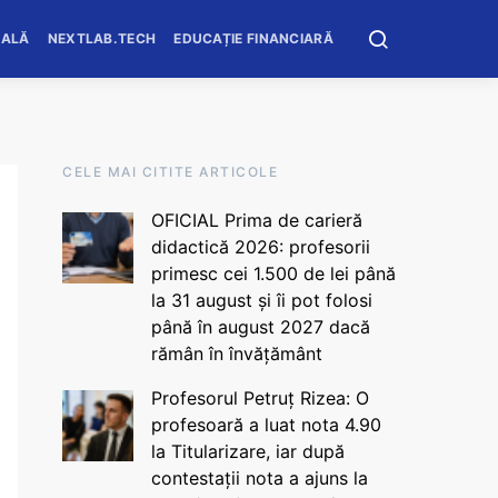
OALĂ
NEXTLAB.TECH
EDUCAȚIE FINANCIARĂ
CELE MAI CITITE ARTICOLE
OFICIAL Prima de carieră
didactică 2026: profesorii
primesc cei 1.500 de lei până
la 31 august și îi pot folosi
până în august 2027 dacă
rămân în învățământ
Profesorul Petruț Rizea: O
profesoară a luat nota 4.90
la Titularizare, iar după
contestații nota a ajuns la