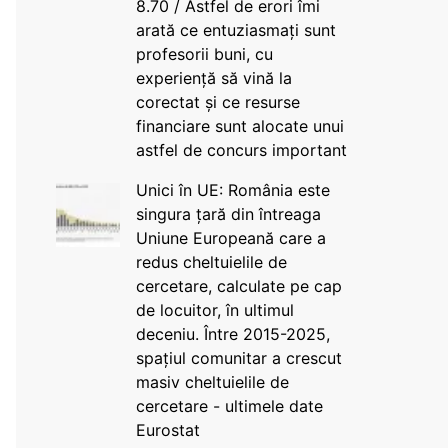
8.70 / Astfel de erori îmi
arată ce entuziasmați sunt
profesorii buni, cu
experiență să vină la
corectat și ce resurse
financiare sunt alocate unui
astfel de concurs important
Unici în UE: România este
singura țară din întreaga
Uniune Europeană care a
redus cheltuielile de
cercetare, calculate pe cap
de locuitor, în ultimul
deceniu. Între 2015-2025,
spațiul comunitar a crescut
masiv cheltuielile de
cercetare - ultimele date
Eurostat