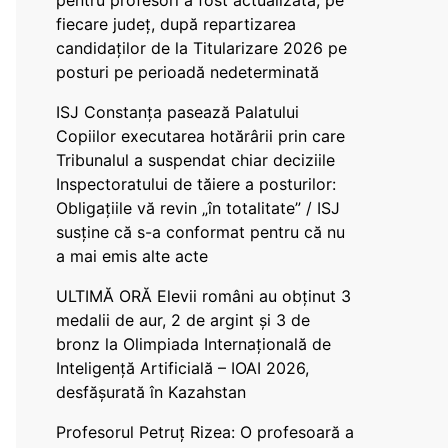
pentru profesori a fost actualizată, pe
fiecare județ, după repartizarea
candidaților de la Titularizare 2026 pe
posturi pe perioadă nedeterminată
ISJ Constanța pasează Palatului
Copiilor executarea hotărârii prin care
Tribunalul a suspendat chiar deciziile
Inspectoratului de tăiere a posturilor:
Obligațiile vă revin „în totalitate” / ISJ
susține că s-a conformat pentru că nu
a mai emis alte acte
ULTIMĂ ORĂ Elevii români au obținut 3
medalii de aur, 2 de argint și 3 de
bronz la Olimpiada Internațională de
Inteligență Artificială – IOAI 2026,
desfășurată în Kazahstan
Profesorul Petruț Rizea: O profesoară a