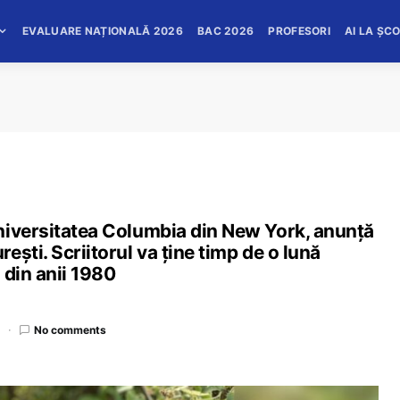
EVALUARE NAȚIONALĂ 2026
BAC 2026
PROFESORI
AI LA ȘC
niversitatea Columbia din New York, anunță
ști. Scriitorul va ține timp de o lună
 din anii 1980
d
No comments