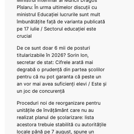
Ministrul interimar al Muncii Dragos
Pîslaru: În urma ultimelor discuții cu
ministrul Educației lucrurile sunt mult
îmbunătățite față de varianta publicată
pe 17 iulie / Sectorul educației este
crucial
De ce sunt doar 6 mii de posturi
titularizabile în 2026? Sorin Ion,
secretar de stat: Cifrele arată mai
degrabă o prudență din partea școlilor
pentru că nu pot garanta că peste un
an vor mai avea suficienți elevi / Este și
un joc de concurență
Proceduri noi de reorganizare pentru
unitățile de învățământ care nu au
realizat planul de școlarizare: lista
acestora trebuie stabilită cu autoritățile
locale până pe 7 august, spune un