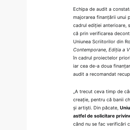
Echipa de audit a constatat
majorarea finanțării unui 
cadrul ediției anterioare,
că prin verificarea decontă
Uniunea Scriitorilor din R
Contemporane, Ediția a VI
în cadrul proiectelor prior
iar cea de-a doua finanțar
audit a recomandat recup
„A trecut ceva timp de câ
creație, pentru că banii c
și artiști. Din păcate,
Uniu
astfel de solicitare priv
când nu se fac verificări 