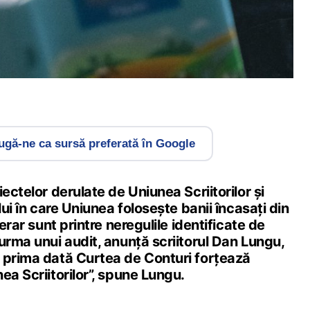
gă-ne ca sursă preferată în Google
ectelor derulate de Uniunea Scriitorilor și
lui în care Uniunea folosește banii încasați din
terar sunt printre neregulile identificate de
urma unui audit, anunță scriitorul Dan Lungu,
 prima dată Curtea de Conturi forțează
ea Scriitorilor”, spune Lungu.