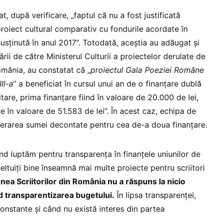
, după verificare, „faptul că nu a fost justificată
proiect cultural comparativ cu fondurile acordate în
 susținută în anul 2017”. Totodată, aceștia au adăugat și
rii de către Ministerul Culturii a proiectelor derulate de
omânia, au constatat că „
proiectul Gala Poeziei Române
II-a
” a beneficiat în cursul unui an de o finanțare dublă
itare, prima finanțare fiind în valoare de 20.000 de lei,
e în valoare de 51.583 de lei”. În acest caz, echipa de
erarea sumei decontate pentru cea de-a doua finanțare.
nd luptăm pentru transparența în finanțele uniunilor de
heltuiți bine înseamnă mai multe proiecte pentru scriitori
nea Scriitorilor din România nu a răspuns la nicio
ind transparentizarea bugetului.
În lipsa transparenței,
constante și când nu există interes din partea