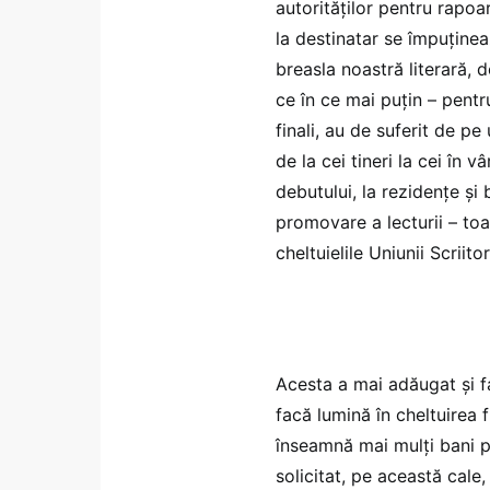
autorităților pentru rapoar
la destinatar se împuține
breasla noastră literară, d
ce în ce mai puțin – pentr
finali, au de suferit de pe
de la cei tineri la cei în v
debutului, la rezidențe și
promovare a lecturii – toa
cheltuielile Uniunii Scrii
Acesta a mai adăugat și fa
facă lumină în cheltuirea f
înseamnă mai mulți bani pe
solicitat, pe această cale,