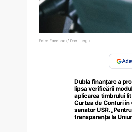
Foto: Facebook/ Dan Lungu
Adau
Dubla finanțare a proi
lipsa verificării modu
aplicarea timbrului li
Curtea de Conturi în 
senator USR. „Pentru
transparența la Uniun