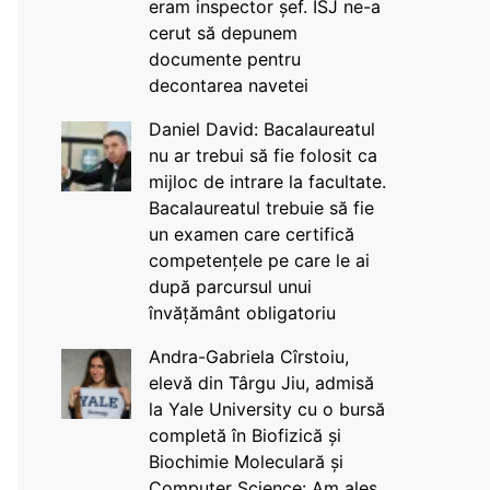
eram inspector șef. ISJ ne-a
cerut să depunem
documente pentru
decontarea navetei
Daniel David: Bacalaureatul
nu ar trebui să fie folosit ca
mijloc de intrare la facultate.
Bacalaureatul trebuie să fie
un examen care certifică
competențele pe care le ai
după parcursul unui
învățământ obligatoriu
Andra-Gabriela Cîrstoiu,
elevă din Târgu Jiu, admisă
la Yale University cu o bursă
completă în Biofizică și
Biochimie Moleculară și
Computer Science: Am ales