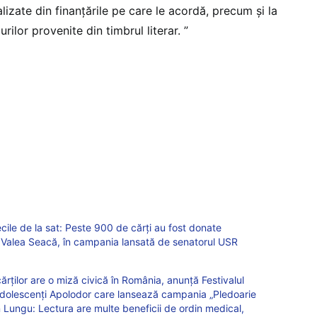
ealizate din finanțările pe care le acordă, precum și la
ilor provenite din timbrul literar. ”
ecile de la sat: Peste 900 de cărți au fost donate
a Valea Seacă, în campania lansată de senatorul USR
ărților are o miză civică în România, anunță Festivalul
 Adolescenți Apolodor care lansează campania „Pledoarie
an Lungu: Lectura are multe beneficii de ordin medical,