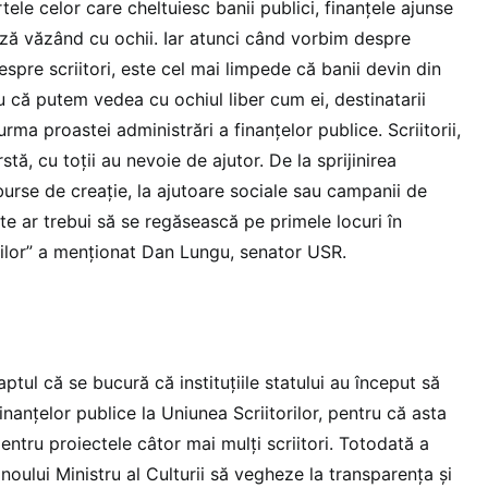
tele celor care cheltuiesc banii publici, finanțele ajunse
ază văzând cu ochii. Iar atunci când vorbim despre
espre scriitori, este cel mai limpede că banii devin din
u că putem vedea cu ochiul liber cum ei, destinatarii
 urma proastei administrări a finanțelor publice. Scriitorii,
ârstă, cu toții au nevoie de ajutor. De la sprijinirea
 burse de creație, la ajutoare sociale sau campanii de
te ar trebui să se regăsească pe primele locuri în
torilor” a menționat Dan Lungu, senator USR.
ptul că se bucură că instituțiile statului au început să
inanțelor publice la Uniunea Scriitorilor, pentru că asta
ntru proiectele câtor mai mulți scriitori. Totodată a
 noului Ministru al Culturii să vegheze la transparența și