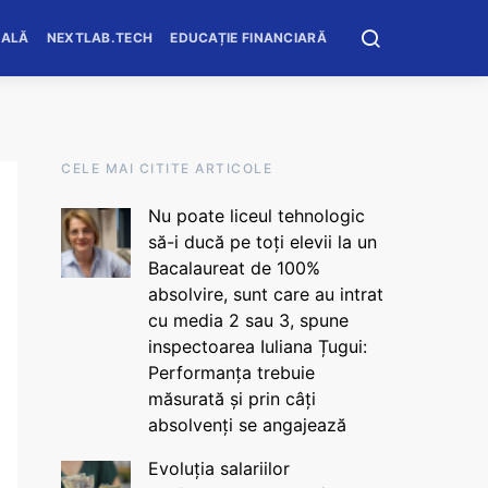
OALĂ
NEXTLAB.TECH
EDUCAȚIE FINANCIARĂ
CELE MAI CITITE ARTICOLE
Nu poate liceul tehnologic
să-i ducă pe toți elevii la un
Bacalaureat de 100%
absolvire, sunt care au intrat
cu media 2 sau 3, spune
inspectoarea Iuliana Țugui:
Performanța trebuie
măsurată și prin câți
absolvenți se angajează
Evoluția salariilor