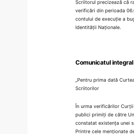
Scriitorul precizează că r
verificări din perioada 06
contului de execuție a bug
Identității Naționale.
Comunicatul integral
„Pentru prima dată Curtea
Scriitorilor
În urma verificărilor Curți
publici primiți de către U
constatat existența unei se
Printre cele menționate 