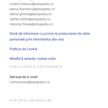
costin.ionescu@edupedu.ro
alexa.stanescu@edupedu.ro
diana.ghimisi@edupedu.ro
stefan.lefter@edupedu.ro
ramona.florea@edupedu.ro
Notă de informare cu privire la prelucrarea de date
personale prin intermediul site-ului
Politica de cookie
Modifică setarile cookie-urilor
PUBLICITATE ȘI PARTENERIATE
Adresă de e-mail
comunicare@edupedu.ro
STATISTICI EDUPEDU.RO