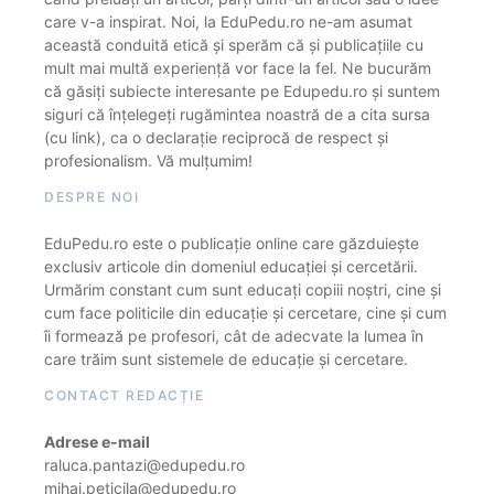
care v-a inspirat. Noi, la EduPedu.ro ne-am asumat
această conduită etică și sperăm că și publicațiile cu
mult mai multă experiență vor face la fel. Ne bucurăm
că găsiți subiecte interesante pe Edupedu.ro și suntem
siguri că înțelegeți rugămintea noastră de a cita sursa
(cu link), ca o declarație reciprocă de respect și
profesionalism. Vă mulțumim!
DESPRE NOI
EduPedu.ro este o publicație online care găzduiește
exclusiv articole din domeniul educației și cercetării.
Urmărim constant cum sunt educați copiii noștri, cine și
cum face politicile din educație și cercetare, cine și cum
îi formează pe profesori, cât de adecvate la lumea în
care trăim sunt sistemele de educație și cercetare.
CONTACT REDACȚIE
Adrese e-mail
raluca.pantazi@edupedu.ro
mihai.peticila@edupedu.ro