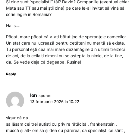
Și cine sunt ”specialiștii” tăi? David? Companiile (eventual chiar
Meta sau TT sau mai știi cine) pe care le-ai invitat să vină să
scrie legile în România?
Hai s….
Păcat, mare păcat că v-ați bătut joc de speranțele oamenilor.
Un stat care nu lucrează pentru cetățeni nu merită să existe.
Tu personal ești cea mai mare dezamăgire din ultimii treizeci
de ani, de la ceilalți nimeni nu se aștepta la nimic, de la tine,
da. Se vede deja că degeaba. Rușine!
Reply
Ion
spune:
13 februarie 2026 la 10:22
sigur că da .
să lăsăm cei trei autiști cu privire rătăcită , frankenstein ,
muscă și alt- om sa și dea cu părerea, ca specialiști ce sânt ,