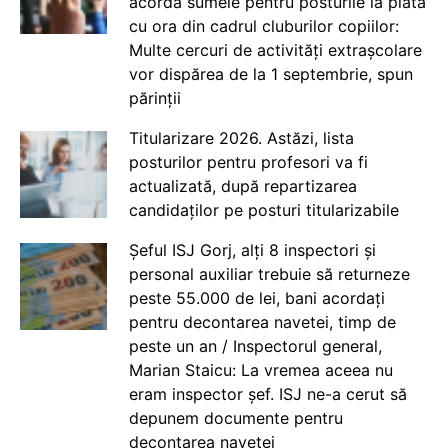
acorda sumele pentru posturile la plata
cu ora din cadrul cluburilor copiilor:
Multe cercuri de activități extrașcolare
vor dispărea de la 1 septembrie, spun
părinții
Titularizare 2026. Astăzi, lista
posturilor pentru profesori va fi
actualizată, după repartizarea
candidaților pe posturi titularizabile
Șeful ISJ Gorj, alți 8 inspectori și
personal auxiliar trebuie să returneze
peste 55.000 de lei, bani acordați
pentru decontarea navetei, timp de
peste un an / Inspectorul general,
Marian Staicu: La vremea aceea nu
eram inspector șef. ISJ ne-a cerut să
depunem documente pentru
decontarea navetei