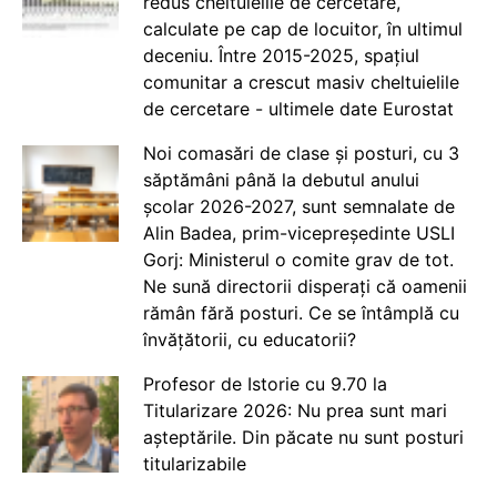
redus cheltuielile de cercetare,
calculate pe cap de locuitor, în ultimul
deceniu. Între 2015-2025, spațiul
comunitar a crescut masiv cheltuielile
de cercetare - ultimele date Eurostat
Noi comasări de clase și posturi, cu 3
săptămâni până la debutul anului
școlar 2026-2027, sunt semnalate de
Alin Badea, prim-vicepreședinte USLI
Gorj: Ministerul o comite grav de tot.
Ne sună directorii disperați că oamenii
rămân fără posturi. Ce se întâmplă cu
învățătorii, cu educatorii?
Profesor de Istorie cu 9.70 la
Titularizare 2026: Nu prea sunt mari
așteptările. Din păcate nu sunt posturi
titularizabile