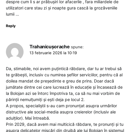
despre cum li s ar prăbușiri lor afacerile , fara miliardele de
utilizatori care stau zi și noapte gura cască la grozăveniile
lumii …
Reply
Trahanicușorache
spune:
13 februarie 2026 la 10:19
Da, stimabile, noi avem puțintică răbdare, dar tu ar trebui să
te grăbești, inclusiv cu numirea șefilor serviciilor, pentru că al
doilea mandat de președinte e greu de prins. Doar dacă
jumătate dintre cei care lucrează în educație și încasează de
la Bolojan azi se întorc împotriva ta, ca să nu mai vorbim de
părinții nemulțumiți și ești deja pe locul 2.
A propos, specialiștii s-au cam pronunțat asupra urmărilor
distructive ale social-media asupra creierelor (inclusiv ale
adulților). Mai întreabă.
Prin 2029, dacă avem mai multicică răbdare, te pronunți și tu
asupra delicatelor mișcări din drujbă ale lui Bolojan în sistemul