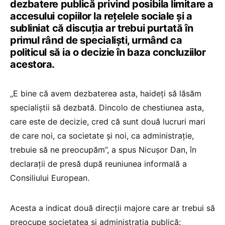
dezbatere publică privind posibila limitare a
accesului copiilor la rețelele sociale și a
subliniat că discuția ar trebui purtată în
primul rând de specialiști, urmând ca
politicul să ia o decizie în baza concluziilor
acestora.
„E bine că avem dezbaterea asta, haideţi să lăsăm
specialiştii să dezbată. Dincolo de chestiunea asta,
care este de decizie, cred că sunt două lucruri mari
de care noi, ca societate şi noi, ca administraţie,
trebuie să ne preocupăm”, a spus Nicușor Dan, în
declarații de presă după reuniunea informală a
Consiliului European.
Acesta a indicat două direcții majore care ar trebui să
preocupe societatea și administrația publică: