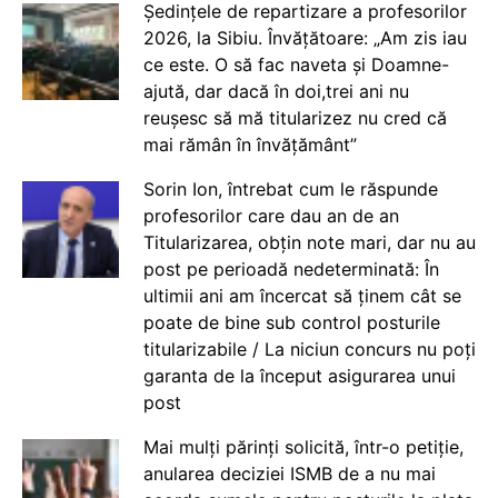
Ședințele de repartizare a profesorilor
2026, la Sibiu. Învățătoare: „Am zis iau
ce este. O să fac naveta și Doamne-
ajută, dar dacă în doi,trei ani nu
reușesc să mă titularizez nu cred că
mai rămân în învățământ”
Sorin Ion, întrebat cum le răspunde
profesorilor care dau an de an
Titularizarea, obțin note mari, dar nu au
post pe perioadă nedeterminată: În
ultimii ani am încercat să ținem cât se
poate de bine sub control posturile
titularizabile / La niciun concurs nu poți
garanta de la început asigurarea unui
post
Mai mulți părinți solicită, într-o petiție,
anularea deciziei ISMB de a nu mai