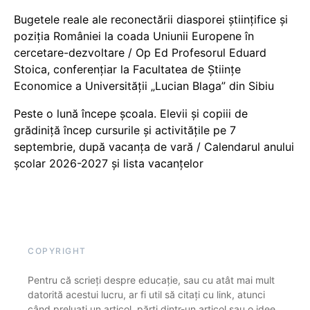
Bugetele reale ale reconectării diasporei științifice și
poziția României la coada Uniunii Europene în
cercetare-dezvoltare / Op Ed Profesorul Eduard
Stoica, conferențiar la Facultatea de Științe
Economice a Universității „Lucian Blaga” din Sibiu
Peste o lună începe școala. Elevii și copiii de
grădiniță încep cursurile și activitățile pe 7
septembrie, după vacanța de vară / Calendarul anului
școlar 2026-2027 și lista vacanțelor
COPYRIGHT
Pentru că scrieți despre educație, sau cu atât mai mult
datorită acestui lucru, ar fi util să citați cu link, atunci
când preluați un articol, părți dintr-un articol sau o idee