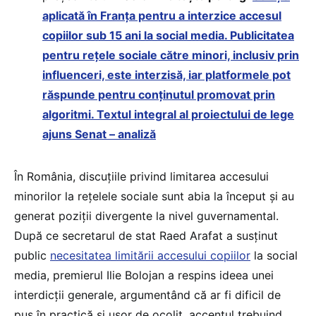
aplicată în Franța pentru a interzice accesul
copiilor sub 15 ani la social media. Publicitatea
pentru rețele sociale către minori, inclusiv prin
influenceri, este interzisă, iar platformele pot
răspunde pentru conținutul promovat prin
algoritmi. Textul integral al proiectului de lege
ajuns Senat – analiză
În România, discuțiile privind limitarea accesului
minorilor la rețelele sociale sunt abia la început și au
generat poziții divergente la nivel guvernamental.
După ce secretarul de stat Raed Arafat a susținut
public
necesitatea limitării accesului copiilor
la social
media, premierul Ilie Bolojan a respins ideea unei
interdicții generale, argumentând că ar fi dificil de
pus în practică și ușor de ocolit, accentul trebuind