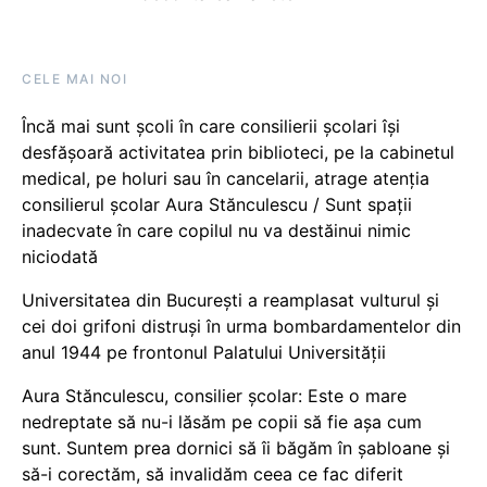
CELE MAI NOI
Încă mai sunt școli în care consilierii școlari își
desfășoară activitatea prin biblioteci, pe la cabinetul
medical, pe holuri sau în cancelarii, atrage atenția
consilierul școlar Aura Stănculescu / Sunt spații
inadecvate în care copilul nu va destăinui nimic
niciodată
Universitatea din București a reamplasat vulturul și
cei doi grifoni distruși în urma bombardamentelor din
anul 1944 pe frontonul Palatului Universității
Aura Stănculescu, consilier școlar: Este o mare
nedreptate să nu-i lăsăm pe copii să fie așa cum
sunt. Suntem prea dornici să îi băgăm în șabloane și
să-i corectăm, să invalidăm ceea ce fac diferit