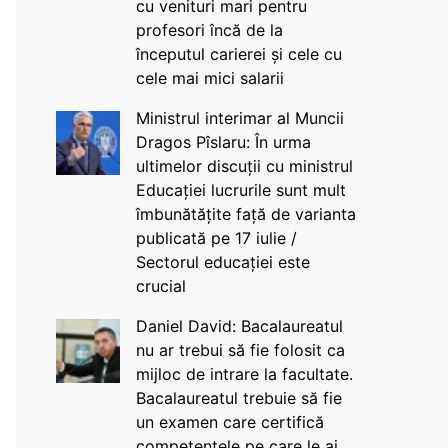
cu venituri mari pentru
profesori încă de la
începutul carierei și cele cu
cele mai mici salarii
Ministrul interimar al Muncii
Dragos Pîslaru: În urma
ultimelor discuții cu ministrul
Educației lucrurile sunt mult
îmbunătățite față de varianta
publicată pe 17 iulie /
Sectorul educației este
crucial
Daniel David: Bacalaureatul
nu ar trebui să fie folosit ca
mijloc de intrare la facultate.
Bacalaureatul trebuie să fie
un examen care certifică
competențele pe care le ai