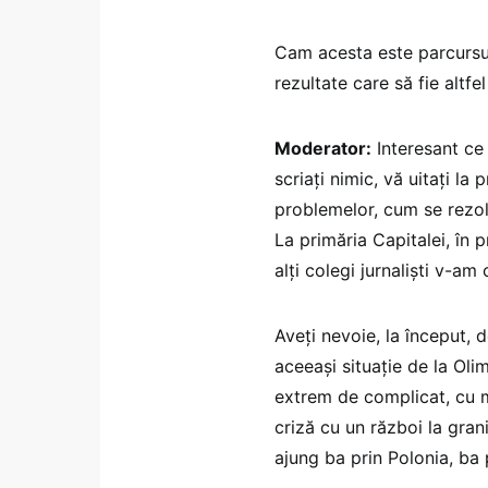
Cam acesta este parcursul
rezultate care să fie altf
Moderator:
Interesant ce 
scriați nimic, vă uitați la
problemelor, cum se rezol
La primăria Capitalei, în p
alți colegi jurnaliști v-am
Aveți nevoie, la început, 
aceeași situație de la Oli
extrem de complicat, cu m
criză cu un război la gran
ajung ba prin Polonia, ba