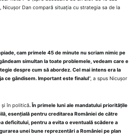
), Nicușor Dan compară situația cu strategia sa de la
piade, cam primele 45 de minute nu scriam nimic pe
 gândeam simultan la toate problemele, vedeam care e
ategie despre cum să abordez. Cel mai intens era la
ja ce gândisem. Important este finalul
”, a spus Nicușor
și în politică
. În primele luni ale mandatului prioritățile
ilă, esențială pentru creditarea României de către
ea deficitului, pentru a evita o eventuală scădere a
sigurarea unei bune reprezentări a României pe plan