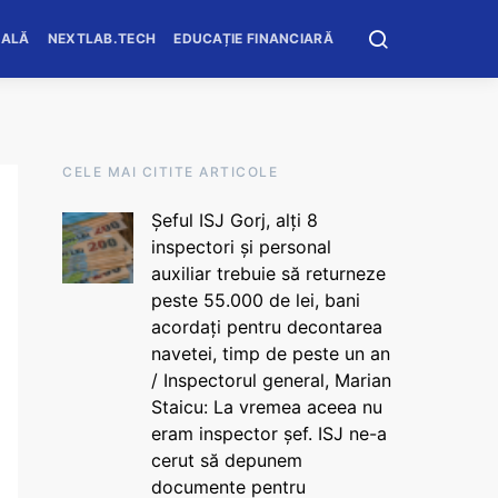
OALĂ
NEXTLAB.TECH
EDUCAȚIE FINANCIARĂ
CELE MAI CITITE ARTICOLE
Șeful ISJ Gorj, alți 8
inspectori și personal
auxiliar trebuie să returneze
peste 55.000 de lei, bani
acordați pentru decontarea
navetei, timp de peste un an
/ Inspectorul general, Marian
Staicu: La vremea aceea nu
eram inspector șef. ISJ ne-a
cerut să depunem
documente pentru