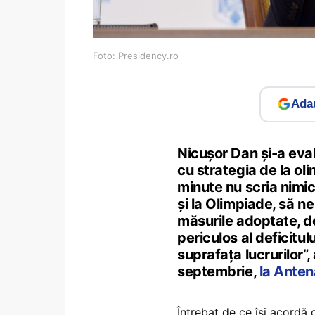
Foto: Presidency.ro
Adau
Nicușor Dan și-a eva
cu strategia de la o
minute nu scria nimic
și la Olimpiade, să ne 
măsurile adoptate, d
periculos al deficitul
suprafața lucrurilor”
septembrie,
la Ante
Întrebat de ce își acordă