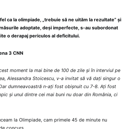
 fel ca la olimpiade, „trebuie să ne uităm la rezultate” și
 și măsurile adoptate, deși imperfecte, s-au subordonat
te o derapaj periculos al deficitului.
tena 3 CNN
cest moment la mai bine de 100 de zile și în interviul pe
ea, Alessandra Stoicescu, v-a invitat să vă dați singur o
. Dar dumneavoastră n-ați fost obișnuit cu 7-8. Ați fost
impic și unul dintre cei mai buni nu doar din România, ci
eam la Olimpiade, cam primele 45 de minute nu
 de concurs.