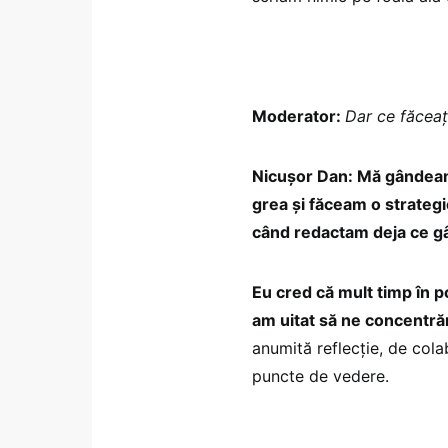
Moderator:
Dar ce făceaț
Nicușor Dan: Mă gândeam
grea și făceam o strategi
când redactam deja ce gâ
Eu cred că mult timp în p
am uitat să ne concentră
anumită reflecție, de colab
puncte de vedere.