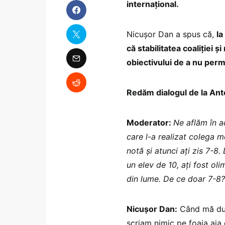
internațional.
Nicușor Dan a spus că,
la
că stabilitatea coaliției
obiectivului de a nu permi
Redăm dialogul de la An
Moderator:
Ne aflăm în a
care l-a realizat colega m
notă și atunci ați zis 7-8
un elev de 10, ați fost ol
din lume. De ce doar 7-8?
Nicușor Dan:
Când mă duc
scriam nimic pe foaia aia