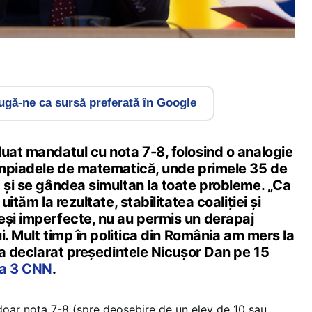
gă-ne ca sursă preferată în Google
luat mandatul cu nota 7-8, folosind o analogie
limpiadele de matematică, unde primele 35 de
 și se gândea simultan la toate probleme. „Ca
uităm la rezultate, stabilitatea coaliției și
eși imperfecte, nu au permis un derapaj
ui. Mult timp în politica din România am mers la
, a declarat președintele Nicușor Dan pe 15
na 3 CNN
.
 doar nota 7-8 (spre deosebire de un elev de 10 sau