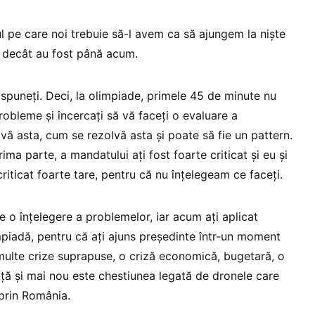
 pe care noi trebuie să-l avem ca să ajungem la niște
el decât au fost până acum.
spuneți. Deci, la olimpiade, primele 45 de minute nu
 probleme și încercați să vă faceți o evaluare a
vă asta, cum se rezolvă asta și poate să fie un pattern.
rima parte, a mandatului ați fost foarte criticat și eu și
 criticat foarte tare, pentru că nu înțelegeam ce faceți.
de o înțelegere a problemelor, iar acum ați aplicat
mpiadă, pentru că ați ajuns președinte într-un moment
ulte crize suprapuse, o criză economică, bugetară, o
iță și mai nou este chestiunea legată de dronele care
 prin România.