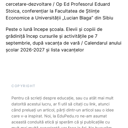
cercetare-dezvoltare / Op Ed Profesorul Eduard
Stoica, conferențiar la Facultatea de Științe
Economice a Universității „Lucian Blaga” din Sibiu
Peste o lună începe școala. Elevii și copiii de
grădiniță încep cursurile și activitățile pe 7
septembrie, după vacanța de vară / Calendarul anului
școlar 2026-2027 și lista vacanțelor
COPYRIGHT
Pentru că scrieți despre educație, sau cu atât mai mult
datorită acestui lucru, ar fi util să citați cu link, atunci
când preluați un articol, părți dintr-un articol sau o idee
care v-a inspirat. Noi, la EduPedu.ro ne-am asumat
această conduită etică și sperăm că și publicațiile cu
mult mai multă experiență vor face la fel. Ne bucurăm