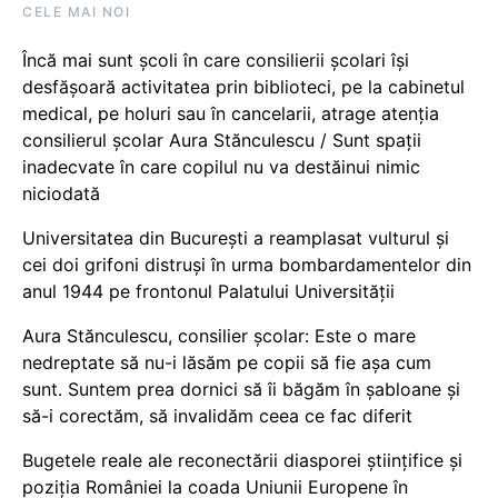
CELE MAI NOI
Încă mai sunt școli în care consilierii școlari își
desfășoară activitatea prin biblioteci, pe la cabinetul
medical, pe holuri sau în cancelarii, atrage atenția
consilierul școlar Aura Stănculescu / Sunt spații
inadecvate în care copilul nu va destăinui nimic
niciodată
Universitatea din București a reamplasat vulturul și
cei doi grifoni distruși în urma bombardamentelor din
anul 1944 pe frontonul Palatului Universității
Aura Stănculescu, consilier școlar: Este o mare
nedreptate să nu-i lăsăm pe copii să fie așa cum
sunt. Suntem prea dornici să îi băgăm în șabloane și
să-i corectăm, să invalidăm ceea ce fac diferit
Bugetele reale ale reconectării diasporei științifice și
poziția României la coada Uniunii Europene în