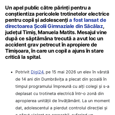
Un apel public către părinți pentru a
conștientiza pericolele trotinetelor electrice
pentru copii și adolescenți
a fost lansat de
directoarea Școlii Gimnaziale din Săcălaz
,
județul Timiș, Manuela Matits. Mesajul vine
după ce săptămâna trecută a avut loc un
accident grav petrecut în apropiere de
Timișoara, în care un copil a ajuns în stare
critică la spital.
Potrivit
Digi24
, pe 15 mai 2026 un elev în vârstă
de 14 ani din Dumbrăvița a plecat din școală în
timpul programului împreună cu alți colegi și s-a
deplasat cu trotineta electrică într-o zonă din
apropierea unității de învățământ. La un moment
dat, adolescentul a pierdut controlul direcției și
a căzut violent pe carosabil, suferind un