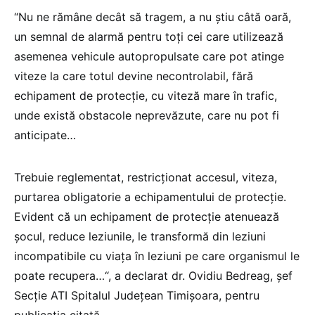
“Nu ne rămâne decât să tragem, a nu știu câtă oară,
un semnal de alarmă pentru toți cei care utilizează
asemenea vehicule autopropulsate care pot atinge
viteze la care totul devine necontrolabil, fără
echipament de protecție, cu viteză mare în trafic,
unde există obstacole neprevăzute, care nu pot fi
anticipate…
Trebuie reglementat, restricționat accesul, viteza,
purtarea obligatorie a echipamentului de protecție.
Evident că un echipament de protecție atenuează
șocul, reduce leziunile, le transformă din leziuni
incompatibile cu viața în leziuni pe care organismul le
poate recupera…“, a declarat dr. Ovidiu Bedreag, șef
Secție ATI Spitalul Județean Timișoara, pentru
publicația citată.