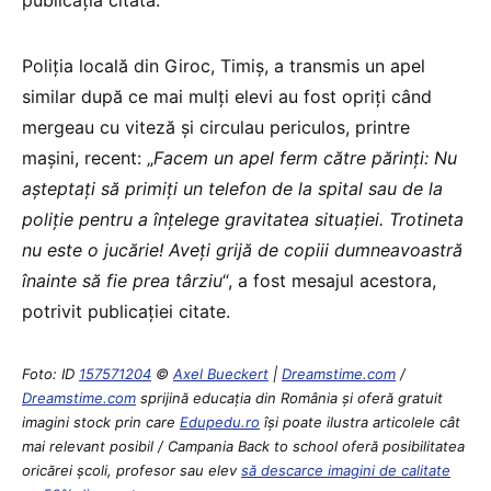
Poliția locală din Giroc, Timiș, a transmis un apel
similar după ce mai mulți elevi au fost opriți când
mergeau cu viteză și circulau periculos, printre
mașini, recent: „
Facem un apel ferm către părinți: Nu
așteptați să primiți un telefon de la spital sau de la
poliție pentru a înțelege gravitatea situației. Trotineta
nu este o jucărie! Aveți grijă de copiii dumneavoastră
înainte să fie prea târziu
“, a fost mesajul acestora,
potrivit publicației citate.
Foto: ID
157571204
©
Axel Bueckert
|
Dreamstime.com
/
Dreamstime.com
sprijină educaţia din România şi oferă gratuit
imagini stock prin care
Edupedu.ro
îşi poate ilustra articolele cât
mai relevant posibil / Campania Back to school oferă posibilitatea
oricărei școli, profesor sau elev
să descarce imagini de calitate