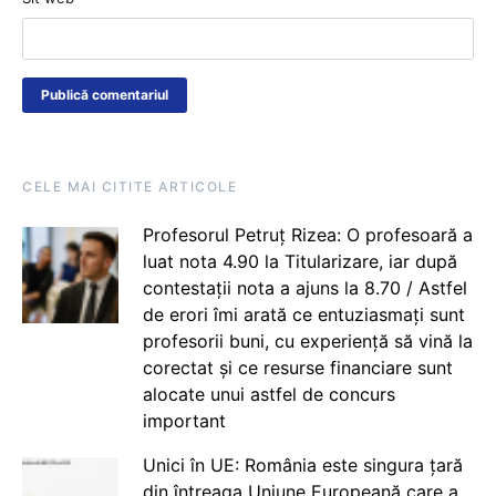
CELE MAI CITITE ARTICOLE
Profesorul Petruț Rizea: O profesoară a
luat nota 4.90 la Titularizare, iar după
contestații nota a ajuns la 8.70 / Astfel
de erori îmi arată ce entuziasmați sunt
profesorii buni, cu experiență să vină la
corectat și ce resurse financiare sunt
alocate unui astfel de concurs
important
Unici în UE: România este singura țară
din întreaga Uniune Europeană care a