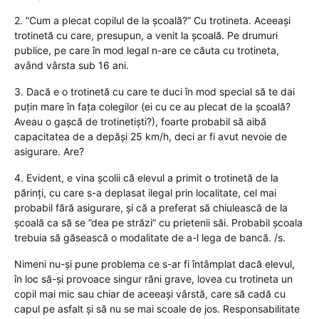
2. ”Cum a plecat copilul de la școală?” Cu trotineta. Aceeași
trotinetă cu care, presupun, a venit la școală. Pe drumuri
publice, pe care în mod legal n-are ce căuta cu trotineta,
având vârsta sub 16 ani.
3. Dacă e o trotinetă cu care te duci în mod special să te dai
puțin mare în fața colegilor (ei cu ce au plecat de la școală?
Aveau o gașcă de trotinetiști?), foarte probabil să aibă
capacitatea de a depăși 25 km/h, deci ar fi avut nevoie de
asigurare. Are?
4. Evident, e vina școlii că elevul a primit o trotinetă de la
părinți, cu care s-a deplasat ilegal prin localitate, cel mai
probabil fără asigurare, și că a preferat să chiulească de la
școală ca să se ”dea pe străzi” cu prietenii săi. Probabil școala
trebuia să găsească o modalitate de a-l lega de bancă. /s.
Nimeni nu-și pune problema ce s-ar fi întâmplat dacă elevul,
în loc să-și provoace singur răni grave, lovea cu trotineta un
copil mai mic sau chiar de aceeași vârstă, care să cadă cu
capul pe asfalt și să nu se mai scoale de jos. Responsabilitate