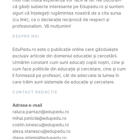
că găsiți subiecte interesante pe Edupedu.ro și suntem
siguri că înțelegeți rugămintea noastră de a cita sursa
(cu link), ca o declarație reciprocă de respect și
profesionalism. Vă mulțumim!
DESPRE NOI
EduPedu.ro este o publicație online care găzduiește
exclusiv articole din domeniul educației și cercetării.
Urmărim constant cum sunt educați copiii noștri, cine și
cum face politicile din educație și cercetare, cine și cum
îi formează pe profesori, cât de adecvate la lumea în
care trăim sunt sistemele de educație și cercetare.
CONTACT REDACȚIE
Adrese e-mail
raluca.pantazi@edupedu.ro
mihai.peticila@edupedu.ro
costin.ionescu@edupedu.ro
alexa.stanescu@edupedu.ro
diana.ghimisi@edupedu.ro