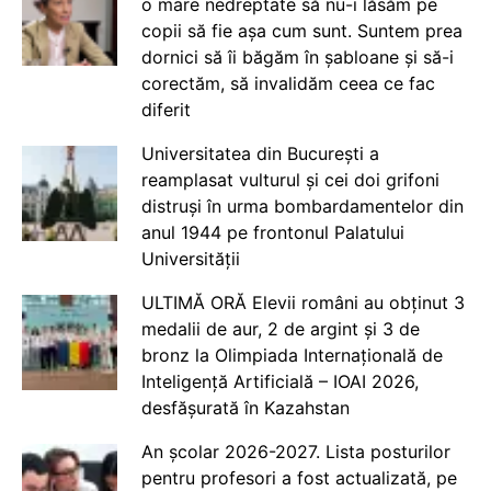
o mare nedreptate să nu-i lăsăm pe
copii să fie așa cum sunt. Suntem prea
dornici să îi băgăm în șabloane și să-i
corectăm, să invalidăm ceea ce fac
diferit
Universitatea din București a
reamplasat vulturul și cei doi grifoni
distruși în urma bombardamentelor din
anul 1944 pe frontonul Palatului
Universității
ULTIMĂ ORĂ Elevii români au obținut 3
medalii de aur, 2 de argint și 3 de
bronz la Olimpiada Internațională de
Inteligență Artificială – IOAI 2026,
desfășurată în Kazahstan
An școlar 2026-2027. Lista posturilor
pentru profesori a fost actualizată, pe