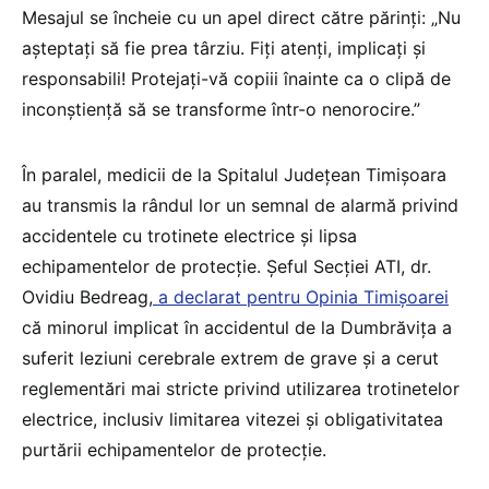
Mesajul se încheie cu un apel direct către părinți: „Nu
așteptați să fie prea târziu. Fiți atenți, implicați și
responsabili! Protejați-vă copiii înainte ca o clipă de
inconștiență să se transforme într-o nenorocire.”
În paralel, medicii de la Spitalul Județean Timișoara
au transmis la rândul lor un semnal de alarmă privind
accidentele cu trotinete electrice și lipsa
echipamentelor de protecție. Șeful Secției ATI, dr.
Ovidiu Bedreag,
a declarat pentru Opinia Timișoarei
că minorul implicat în accidentul de la Dumbrăvița a
suferit leziuni cerebrale extrem de grave și a cerut
reglementări mai stricte privind utilizarea trotinetelor
electrice, inclusiv limitarea vitezei și obligativitatea
purtării echipamentelor de protecție.