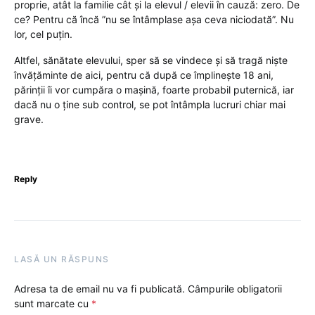
proprie, atât la familie cât și la elevul / elevii în cauză: zero. De
ce? Pentru că încă ”nu se întâmplase așa ceva niciodată”. Nu
lor, cel puțin.
Altfel, sănătate elevului, sper să se vindece și să tragă niște
învățăminte de aici, pentru că după ce împlinește 18 ani,
părinții îi vor cumpăra o mașină, foarte probabil puternică, iar
dacă nu o ține sub control, se pot întâmpla lucruri chiar mai
grave.
Reply
LASĂ UN RĂSPUNS
Adresa ta de email nu va fi publicată.
Câmpurile obligatorii
sunt marcate cu
*