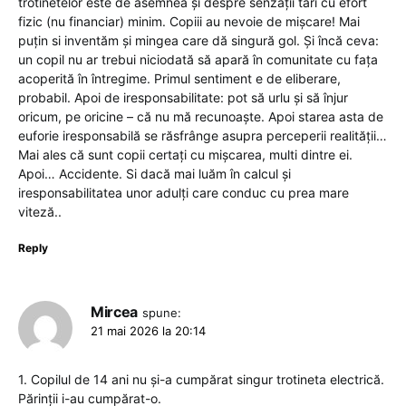
trotinetelor este de asemnea și despre senzații tari cu efort
fizic (nu financiar) minim. Copiii au nevoie de mișcare! Mai
puțin si inventăm și mingea care dă singură gol. Și încă ceva:
un copil nu ar trebui niciodată să apară în comunitate cu fața
acoperită în întregime. Primul sentiment e de eliberare,
probabil. Apoi de iresponsabilitate: pot să urlu și să înjur
oricum, pe oricine – că nu mă recunoaște. Apoi starea asta de
euforie iresponsabilă se răsfrânge asupra perceperii realității…
Mai ales că sunt copii certați cu mișcarea, multi dintre ei.
Apoi… Accidente. Si dacă mai luăm în calcul și
iresponsabilitatea unor adulți care conduc cu prea mare
viteză..
Reply
Mircea
spune:
21 mai 2026 la 20:14
1. Copilul de 14 ani nu și-a cumpărat singur trotineta electrică.
Părinții i-au cumpărat-o.