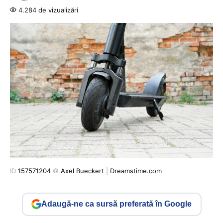
4.284 de vizualizări
ID
157571204
©
Axel Bueckert
|
Dreamstime.com
Adaugă-ne ca sursă preferată în Google