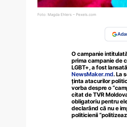
Foto: Magda Ehlers – Pexels.com
Adau
O campanie intitulată
prima campanie de con
LGBT+, a fost lansată
NewsMaker.md
. La 
ținta atacurilor politi
vorba despre o “camp
citat de TVR Moldova,
obligatoriu pentru ele
declarând că nu e imp
politicienii “politizea