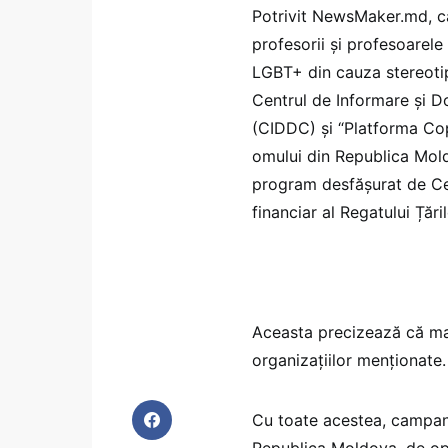
Potrivit NewsMaker.md, c
profesorii și profesoarele 
LGBT+ din cauza stereotip
Centrul de Informare și D
(CIDDC) și “Platforma Copi
omului din Republica Moldo
program desfășurat de C
financiar al Regatului Țăril
Aceasta precizează că mat
organizațiilor menționate.
Cu toate acestea, campania