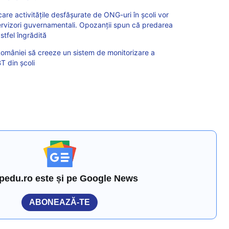
care activitățile desfășurate de ONG-uri în școli vor
ervizori guvernamentali. Opozanții spun că predarea
stfel îngrădită
omâniei să creeze un sistem de monitorizare a
BT din şcoli
pedu.ro este și pe Google News
ABONEAZĂ-TE