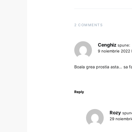
2 COMMENTS
Cenghiz
spune:
9 noiembrie 2022 
Boala grea prostia asta… sa fa
Reply
Rozy
spun
29 noiembri