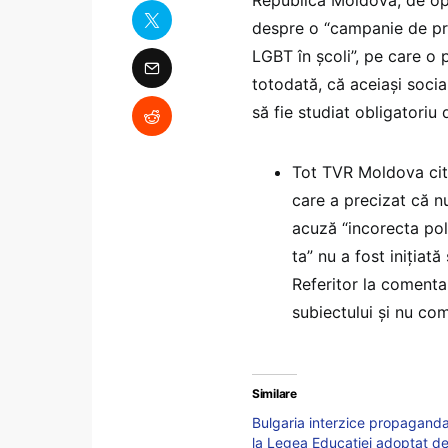
Republica Moldova, de opo
despre o “campanie de pr
LGBT în școli”, pe care o 
totodată, că aceiași soci
să fie studiat obligatoriu d
Tot TVR Moldova cite
care a precizat că n
acuză “incorecta pol
ta” nu a fost iniţiat
Referitor la comentar
subiectului şi nu com
Similare
Bulgaria interzice propaganda 
la Legea Educației adoptat d