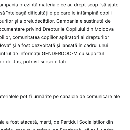
ampania prezintă materiale ce au drept scop “să ajute
să înțeleagă dificultățile pe care le întâmpină copiii
urilor și a prejudecăților. Campania e susținută de
ocumentare privind Drepturile Copilului din Moldova
ilor, comunitatea copiilor apărători ai drepturilor
va” și a fost dezvoltată și lansată în cadrul unui
entrul de informații GENDERDOC-M cu suportul
or de Jos, potrivit sursei citate.
erialele pot fi urmărite pe canalele de comunicare ale
 a fost atacată, marți, de Partidul Socialiștilor din