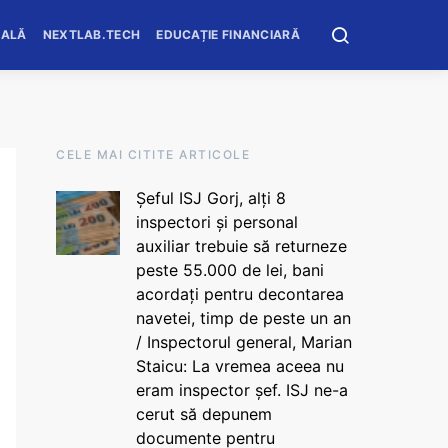
OALĂ
NEXTLAB.TECH
EDUCAȚIE FINANCIARĂ
CELE MAI CITITE ARTICOLE
Șeful ISJ Gorj, alți 8
inspectori și personal
auxiliar trebuie să returneze
peste 55.000 de lei, bani
acordați pentru decontarea
navetei, timp de peste un an
/ Inspectorul general, Marian
Staicu: La vremea aceea nu
eram inspector șef. ISJ ne-a
cerut să depunem
documente pentru