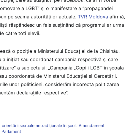
ziție, care au susținut, pe Facebook, că ar fi vorba
omovare a LGBT” și o manifestare a “propagandei
pun pe seama autorităților actuale.
TVR Moldova
afirmă,
aliști răspândesc un fals susținând că programul ar urma
e către toți elevii.
ază o poziție a Ministerului Educației de la Chișinău,
u a inițiat sau coordonat campania respectivă și care
itizare” a subiectului: „Campania „Copiii LGBT în şcoala
ă sau coordonată de Ministerul Educaţiei şi Cercetării.
iile unor politicieni, considerăm incorectă politizarea
entăm declaraţiile respective”.
orientării sexuale netradiţionale în şcoli. Amendament
e Parlament