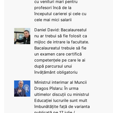
cu venituri mari pentru
profesori încă de la
începutul carierei și cele cu
cele mai mici salarii
Daniel David: Bacalaureatul
nu ar trebui să fie folosit ca
mijloc de intrare la facultate.
Bacalaureatul trebuie să fie
un examen care certifică
competențele pe care le ai
după parcursul unui
învățământ obligatoriu
Ministrul interimar al Muncii
Dragos Pîslaru: În urma
ultimelor discuții cu ministrul
Educației lucrurile sunt mult
îmbunătățite față de varianta
publicată pe 17 iulie /