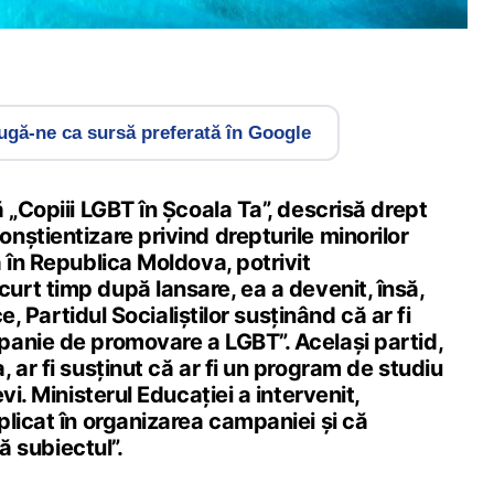
gă-ne ca sursă preferată în Google
 „Copiii LGBT în Școala Ta”, descrisă drept
știentizare privind drepturile minorilor
 în Republica Moldova, potrivit
scurt timp după lansare, ea a devenit, însă,
ce, Partidul Socialiștilor susținând că ar fi
anie de promovare a LGBT”. Același partid,
 ar fi susținut că ar fi un program de studiu
vi. Ministerul Educației a intervenit,
licat în organizarea campaniei și că
ză subiectul”.