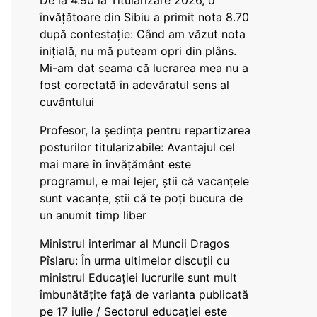
De la 4.90 la Titularizare 2026, o
învățătoare din Sibiu a primit nota 8.70
după contestație: Când am văzut nota
inițială, nu mă puteam opri din plâns.
Mi-am dat seama că lucrarea mea nu a
fost corectată în adevăratul sens al
cuvântului
Profesor, la ședința pentru repartizarea
posturilor titularizabile: Avantajul cel
mai mare în învățământ este
programul, e mai lejer, știi că vacanțele
sunt vacanţe, știi că te poți bucura de
un anumit timp liber
Ministrul interimar al Muncii Dragos
Pîslaru: În urma ultimelor discuții cu
ministrul Educației lucrurile sunt mult
îmbunătățite față de varianta publicată
pe 17 iulie / Sectorul educației este