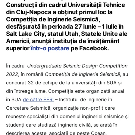
Construcții din cadrul Universității Tehnice
din Cluj-Napoca a obținut primul loc la
Competiția de Inginerie Seismică,
desfășurată în perioada 27 iunie – 1 iulie în
Salt Lake City, statul Utah, Statele Unite ale
Americii, anunță instituția de învățământ
superior
într-o postare
pe Facebook.
În cadrul
Undergraduate Seismic Design Competition
2022
, în română
Competiția de Inginerie Seismică
, au
concurat 32 de echipe de la universități din SUA și
din întreaga lume. Competiția este organizată anual
în SUA
de către EERI
– Institutul de Inginerie în
Cercetare Seismică, organizație non-profit care
reunește specialiști din domeniul ingineriei seismice și
studenți care studiază inginerie civilă, se arată în
descrierea acestei asociații de peste Ocean.