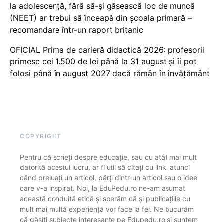
la adolescență, fără să-și găsească loc de muncă
(NEET) ar trebui să înceapă din școala primară –
recomandare într-un raport britanic
OFICIAL Prima de carieră didactică 2026: profesorii
primesc cei 1.500 de lei până la 31 august și îi pot
folosi până în august 2027 dacă rămân în învățământ
COPYRIGHT
Pentru că scrieți despre educație, sau cu atât mai mult
datorită acestui lucru, ar fi util să citați cu link, atunci
când preluați un articol, părți dintr-un articol sau o idee
care v-a inspirat. Noi, la EduPedu.ro ne-am asumat
această conduită etică și sperăm că și publicațiile cu
mult mai multă experiență vor face la fel. Ne bucurăm
că găsiți subiecte interesante pe Edupedu.ro și suntem