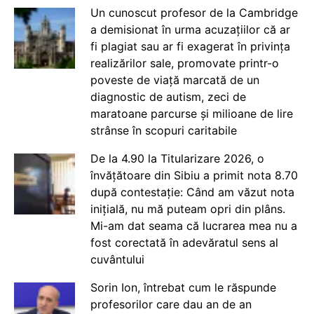
Un cunoscut profesor de la Cambridge
a demisionat în urma acuzațiilor că ar
fi plagiat sau ar fi exagerat în privința
realizărilor sale, promovate printr-o
poveste de viață marcată de un
diagnostic de autism, zeci de
maratoane parcurse și milioane de lire
strânse în scopuri caritabile
De la 4.90 la Titularizare 2026, o
învățătoare din Sibiu a primit nota 8.70
după contestație: Când am văzut nota
inițială, nu mă puteam opri din plâns.
Mi-am dat seama că lucrarea mea nu a
fost corectată în adevăratul sens al
cuvântului
Sorin Ion, întrebat cum le răspunde
profesorilor care dau an de an