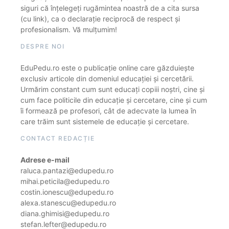
siguri că înțelegeți rugămintea noastră de a cita sursa
(cu link), ca o declarație reciprocă de respect și
profesionalism. Vă mulțumim!
DESPRE NOI
EduPedu.ro este o publicație online care găzduiește
exclusiv articole din domeniul educației și cercetării.
Urmărim constant cum sunt educați copiii noștri, cine și
cum face politicile din educație și cercetare, cine și cum
îi formează pe profesori, cât de adecvate la lumea în
care trăim sunt sistemele de educație și cercetare.
CONTACT REDACȚIE
Adrese e-mail
raluca.pantazi@edupedu.ro
mihai.peticila@edupedu.ro
costin.ionescu@edupedu.ro
alexa.stanescu@edupedu.ro
diana.ghimisi@edupedu.ro
stefan.lefter@edupedu.ro