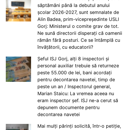
săptămâni până la debutul anului
școlar 2026-2027, sunt semnalate de
Alin Badea, prim-vicepreședinte USLI
Gorj: Ministerul o comite grav de tot.
Ne sună directorii disperați că oamenii
rămân fără posturi. Ce se întâmplă cu
învățătorii, cu educatorii?
Șeful ISJ Gorj, alți 8 inspectori și
personal auxiliar trebuie să returneze
peste 55.000 de lei, bani acordați
pentru decontarea navetei, timp de
peste un an / Inspectorul general,
Marian Staicu: La vremea aceea nu
eram inspector șef. ISJ ne-a cerut să
depunem documente pentru
decontarea navetei
Mai mulți părinți solicită, într-o petiție,