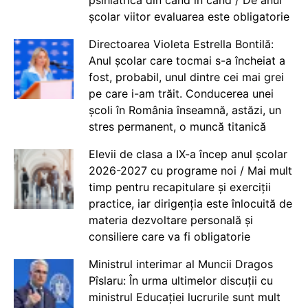
psihiatrică din când în când / De anul
școlar viitor evaluarea este obligatorie
Directoarea Violeta Estrella Bontilă:
Anul școlar care tocmai s-a încheiat a
fost, probabil, unul dintre cei mai grei
pe care i-am trăit. Conducerea unei
școli în România înseamnă, astăzi, un
stres permanent, o muncă titanică
Elevii de clasa a IX-a încep anul școlar
2026-2027 cu programe noi / Mai mult
timp pentru recapitulare și exerciții
practice, iar dirigenția este înlocuită de
materia dezvoltare personală și
consiliere care va fi obligatorie
Ministrul interimar al Muncii Dragos
Pîslaru: În urma ultimelor discuții cu
ministrul Educației lucrurile sunt mult