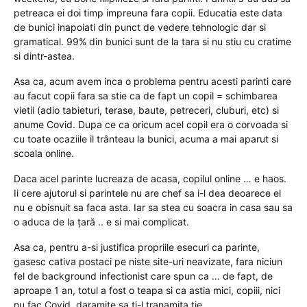
petreaca ei doi timp impreuna fara copii. Educatia este data
de bunici inapoiati din punct de vedere tehnologic dar si
gramatical. 99% din bunici sunt de la tara si nu stiu cu cratime
si dintr-astea.
Asa ca, acum avem inca o problema pentru acesti parinti care
au facut copii fara sa stie ca de fapt un copil = schimbarea
vietii (adio tabieturi, terase, baute, petreceri, cluburi, etc) si
anume Covid. Dupa ce ca oricum acel copil era o corvoada si
cu toate ocaziile il trânteau la bunici, acuma a mai aparut si
scoala online.
Daca acel parinte lucreaza de acasa, copilul online … e haos.
Ii cere ajutorul si parintele nu are chef sa i-l dea deoarece el
nu e obisnuit sa faca asta. Iar sa stea cu soacra in casa sau sa
o aduca de la ţară .. e si mai complicat.
Asa ca, pentru a-si justifica propriile esecuri ca parinte,
gasesc cativa postaci pe niste site-uri neavizate, fara niciun
fel de background infectionist care spun ca … de fapt, de
aproape 1 an, totul a fost o teapa si ca astia mici, copiii, nici
nu fac Covid, daramite sa ti-l tranamita tie.