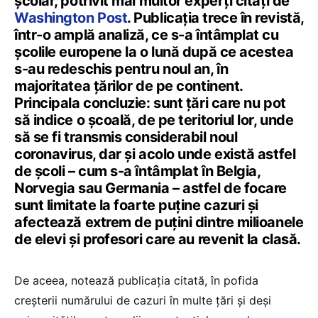
școlar, potrivit mai multor experți citați de
Washington Post
. Publicația trece în revistă,
într-o amplă analiză, ce s-a întâmplat cu
școlile europene la o lună după ce acestea
s-au redeschis pentru noul an, în
majoritatea țărilor de pe continent.
Principala concluzie: sunt țări care nu pot
să indice o școală, de pe teritoriul lor, unde
să se fi transmis considerabil noul
coronavirus, dar și acolo unde există astfel
de școli – cum s-a întâmplat în Belgia,
Norvegia sau Germania – astfel de focare
sunt limitate la foarte puține cazuri și
afectează extrem de puțini dintre milioanele
de elevi și profesori care au revenit la clasă.
De aceea, notează publicația citată, în pofida
creșterii numărului de cazuri în multe țări și deși