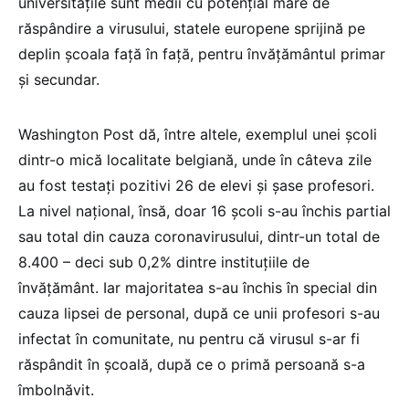
universitățile sunt medii cu potențial mare de
răspândire a virusului, statele europene sprijină pe
deplin școala față în față, pentru învățământul primar
și secundar.
Washington Post dă, între altele, exemplul unei școli
dintr-o mică localitate belgiană, unde în câteva zile
au fost testați pozitivi 26 de elevi și șase profesori.
La nivel național, însă, doar 16 școli s-au închis partial
sau total din cauza coronavirusului, dintr-un total de
8.400 – deci sub 0,2% dintre instituțiile de
învățământ. Iar majoritatea s-au închis în special din
cauza lipsei de personal, după ce unii profesori s-au
infectat în comunitate, nu pentru că virusul s-ar fi
răspândit în școală, după ce o primă persoană s-a
îmbolnăvit.