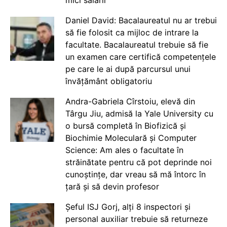
mici salarii
Daniel David: Bacalaureatul nu ar trebui
să fie folosit ca mijloc de intrare la
facultate. Bacalaureatul trebuie să fie
un examen care certifică competențele
pe care le ai după parcursul unui
învățământ obligatoriu
Andra-Gabriela Cîrstoiu, elevă din
Târgu Jiu, admisă la Yale University cu
o bursă completă în Biofizică și
Biochimie Moleculară și Computer
Science: Am ales o facultate în
străinătate pentru că pot deprinde noi
cunoștințe, dar vreau să mă întorc în
țară și să devin profesor
Șeful ISJ Gorj, alți 8 inspectori și
personal auxiliar trebuie să returneze