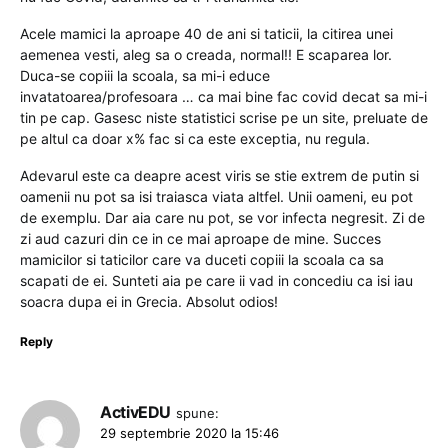
Acele mamici la aproape 40 de ani si taticii, la citirea unei
aemenea vesti, aleg sa o creada, normal!! E scaparea lor.
Duca-se copiii la scoala, sa mi-i educe
invatatoarea/profesoara … ca mai bine fac covid decat sa mi-i
tin pe cap. Gasesc niste statistici scrise pe un site, preluate de
pe altul ca doar x% fac si ca este exceptia, nu regula.
Adevarul este ca deapre acest viris se stie extrem de putin si
oamenii nu pot sa isi traiasca viata altfel. Unii oameni, eu pot
de exemplu. Dar aia care nu pot, se vor infecta negresit. Zi de
zi aud cazuri din ce in ce mai aproape de mine. Succes
mamicilor si taticilor care va duceti copiii la scoala ca sa
scapati de ei. Sunteti aia pe care ii vad in concediu ca isi iau
soacra dupa ei in Grecia. Absolut odios!
Reply
ActivEDU
spune:
29 septembrie 2020 la 15:46