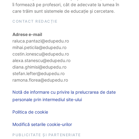
îi formează pe profesori, cât de adecvate la lumea în
care trăim sunt sistemele de educație și cercetare.
CONTACT REDACȚIE
Adrese e-mail
raluca.pantazi@edupedu.ro
mihai.peticila@edupedu.ro
costin.ionescu@edupedu.ro
alexa.stanescu@edupedu.ro
diana.ghimisi@edupedu.ro
stefan.lefter@edupedu.ro
ramona.florea@edupedu.ro
Notă de informare cu privire la prelucrarea de date
personale prin intermediul site-ului
Politica de cookie
Modifică setarile cookie-urilor
PUBLICITATE ȘI PARTENERIATE