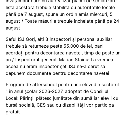
învățământ care nu au realizat planul de școlarizare:
lista acestora trebuie stabilită cu autoritățile locale
până pe 7 august, spune un ordin emis miercuri, 5
august / Toate măsurile trebuie încheiate până pe 24
august
Șeful ISJ Gorj, alți 8 inspectori și personal auxiliar
trebuie să returneze peste 55.000 de lei, bani
acordați pentru decontarea navetei, timp de peste un
an / Inspectorul general, Marian Staicu: La vremea
aceea nu eram inspector șef. ISJ ne-a cerut să
depunem documente pentru decontarea navetei
Program de afterschool pentru unii elevi din sectorul
1 în anul școlar 2026-2027, adoptat de Consiliul
Local: Părinții plătesc jumătate din sumă iar elevii cu
bursă socială, CES sau cu dizabilităţi vor participa
gratuit