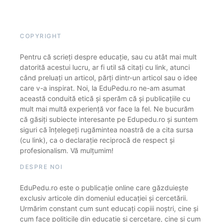
COPYRIGHT
Pentru că scrieți despre educație, sau cu atât mai mult
datorită acestui lucru, ar fi util să citați cu link, atunci
când preluați un articol, părți dintr-un articol sau o idee
care v-a inspirat. Noi, la EduPedu.ro ne-am asumat
această conduită etică și sperăm că și publicațiile cu
mult mai multă experiență vor face la fel. Ne bucurăm
că găsiți subiecte interesante pe Edupedu.ro și suntem
siguri că înțelegeți rugămintea noastră de a cita sursa
(cu link), ca o declarație reciprocă de respect și
profesionalism. Vă mulțumim!
DESPRE NOI
EduPedu.ro este o publicație online care găzduiește
exclusiv articole din domeniul educației și cercetării.
Urmărim constant cum sunt educați copiii noștri, cine și
cum face politicile din educație și cercetare, cine și cum