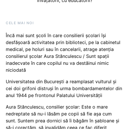
învățătorii, cu educatorii?
CELE MAI NOI
Încă mai sunt școli în care consilierii școlari își
desfășoară activitatea prin biblioteci, pe la cabinetul
medical, pe holuri sau în cancelarii, atrage atenția
consilierul școlar Aura Stănculescu / Sunt spații
inadecvate în care copilul nu va destăinui nimic
niciodată
Universitatea din București a reamplasat vulturul și
cei doi grifoni distruși în urma bombardamentelor din
anul 1944 pe frontonul Palatului Universității
Aura Stănculescu, consilier școlar: Este o mare
nedreptate să nu-i lăsăm pe copii să fie așa cum
sunt. Suntem prea dornici să îi băgăm în șabloane și
să-i corectăm, să invalidăm ceea ce fac diferit