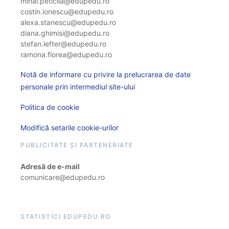
mihai.peticila@edupedu.ro
costin.ionescu@edupedu.ro
alexa.stanescu@edupedu.ro
diana.ghimisi@edupedu.ro
stefan.lefter@edupedu.ro
ramona.florea@edupedu.ro
Notă de informare cu privire la prelucrarea de date
personale prin intermediul site-ului
Politica de cookie
Modifică setarile cookie-urilor
PUBLICITATE ȘI PARTENERIATE
Adresă de e-mail
comunicare@edupedu.ro
STATISTICI EDUPEDU.RO