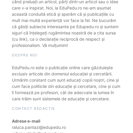
când preluați un articol, părți dintr-un articol sau o idee
care v-a inspirat. Noi, la EduPedu.ro ne-am asumat
această conduită etică și sperăm că și publicațiile cu
mult mai multă experiență vor face la fel. Ne bucurăm
că găsiți subiecte interesante pe Edupedu.ro și suntem
siguri că înțelegeți rugămintea noastră de a cita sursa
(cu link), ca o declarație reciprocă de respect și
profesionalism. Vă mulțumim!
DESPRE NOI
EduPedu.ro este o publicație online care găzduiește
exclusiv articole din domeniul educației și cercetării.
Urmărim constant cum sunt educați copiii noștri, cine și
cum face politicile din educație și cercetare, cine și cum
îi formează pe profesori, cât de adecvate la lumea în
care trăim sunt sistemele de educație și cercetare.
CONTACT REDACȚIE
Adrese e-mail
raluca.pantazi@edupedu.ro