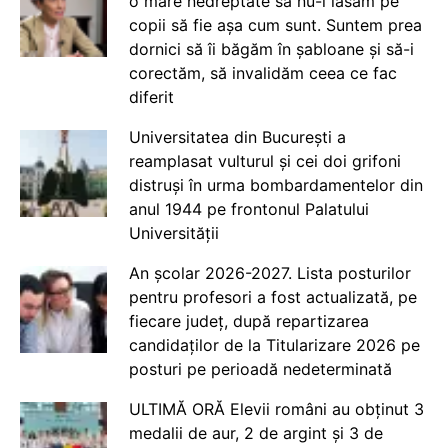
o mare nedreptate să nu-i lăsăm pe
copii să fie așa cum sunt. Suntem prea
dornici să îi băgăm în șabloane și să-i
corectăm, să invalidăm ceea ce fac
diferit
Universitatea din București a
reamplasat vulturul și cei doi grifoni
distruși în urma bombardamentelor din
anul 1944 pe frontonul Palatului
Universității
An școlar 2026-2027. Lista posturilor
pentru profesori a fost actualizată, pe
fiecare județ, după repartizarea
candidaților de la Titularizare 2026 pe
posturi pe perioadă nedeterminată
ULTIMĂ ORĂ Elevii români au obținut 3
medalii de aur, 2 de argint și 3 de