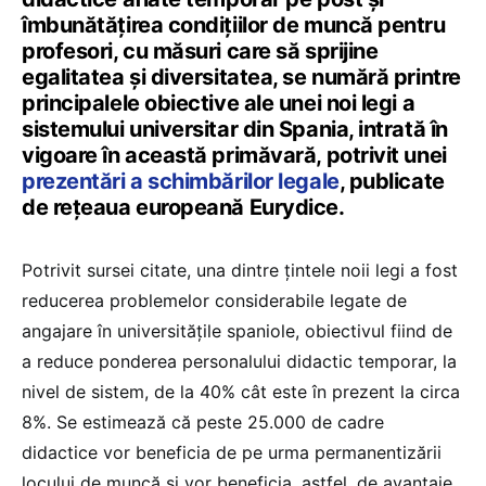
îmbunătățirea condițiilor de muncă pentru
profesori, cu măsuri care să sprijine
egalitatea și diversitatea, se numără printre
principalele obiective ale unei noi legi a
sistemului universitar din Spania, intrată în
vigoare în această primăvară, potrivit unei
prezentări a schimbărilor legale
, publicate
de rețeaua europeană Eurydice.
Potrivit sursei citate, una dintre țintele noii legi a fost
reducerea problemelor considerabile legate de
angajare în universitățile spaniole, obiectivul fiind de
a reduce ponderea personalului didactic temporar, la
nivel de sistem, de la 40% cât este în prezent la circa
8%. Se estimează că peste 25.000 de cadre
didactice vor beneficia de pe urma permanentizării
locului de muncă și vor beneficia, astfel, de avantaje