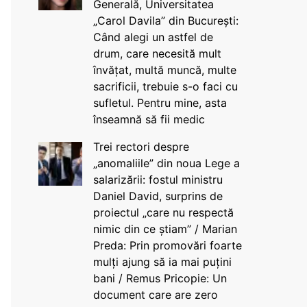
Generală, Universitatea
„Carol Davila” din București:
Când alegi un astfel de
drum, care necesită mult
învățat, multă muncă, multe
sacrificii, trebuie s-o faci cu
sufletul. Pentru mine, asta
înseamnă să fii medic
Trei rectori despre
„anomaliile” din noua Lege a
salarizării: fostul ministru
Daniel David, surprins de
proiectul „care nu respectă
nimic din ce știam” / Marian
Preda: Prin promovări foarte
mulți ajung să ia mai puțini
bani / Remus Pricopie: Un
document care are zero