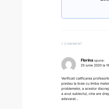
1 COMMENT
Florina
spune:
25 iunie 2020 la 1
Verificati calificarea profesor
predau la licee cu limba mate
problemelor, a acestor discrep
a avut subiectul, cine are drep
adevarat…