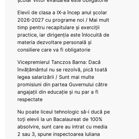
școlar viitor evaluarea este obligatorie
Elevii de clasa a IX-a încep anul școlar
2026-2027 cu programe noi / Mai mult
timp pentru recapitulare și exerciții
practice, iar dirigenția este înlocuită de
materia dezvoltare personală și
consiliere care va fi obligatorie
Vicepremierul Tanczos Barna: Dacă
învățământul nu se rezolvă, pică toată
legea salarizării / Sunt mai multe
promisiuni din partea Guvernului către
angajații din educație și nu par a fi
respectate
Nu poate liceul tehnologic să-i ducă pe
toți elevii la un Bacalaureat de 100%
absolvire, sunt care au intrat cu media
2 sau 3, spune inspectoarea Iuliana