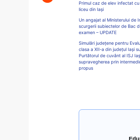
Primul caz de elev infectat cu
liceu din Iași
Un angajat al Ministerului de I
scurgerii subiectelor de Bac d
examen – UPDATE
Simulări județene pentru Evalua
clasa a XII-a din județul Iași 
Purtătorul de cuvânt al ISJ Ia
supravegherea prin intermediu
propus
Edu