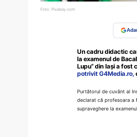
Foto: Pixabay.com
Adau
Un cadru didactic ca
la examenul de Bacal
Lupu” din Iaşi a fost
potrivit G4Media.ro,
c
Purtătorul de cuvânt al In
declarat că profesoara a 
supraveghere la examenul 