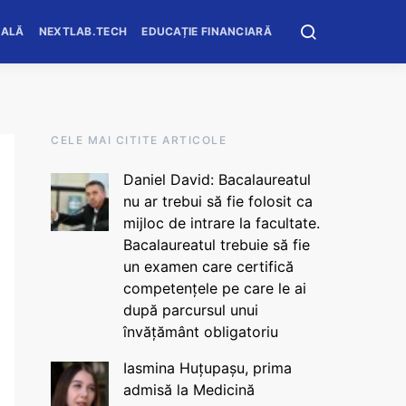
OALĂ
NEXTLAB.TECH
EDUCAȚIE FINANCIARĂ
CELE MAI CITITE ARTICOLE
Daniel David: Bacalaureatul
nu ar trebui să fie folosit ca
mijloc de intrare la facultate.
Bacalaureatul trebuie să fie
un examen care certifică
competențele pe care le ai
după parcursul unui
învățământ obligatoriu
Iasmina Huțupașu, prima
admisă la Medicină