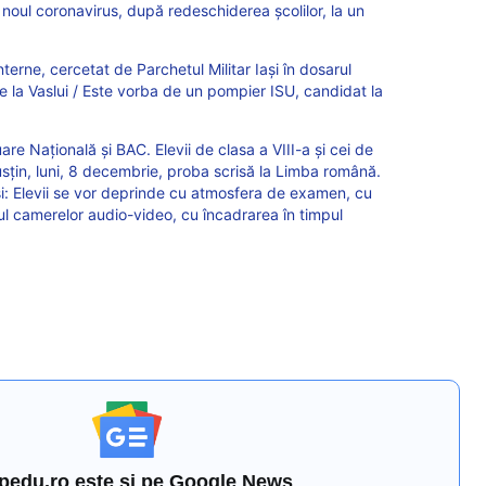
 noul coronavirus, după redeschiderea școlilor, la un
nterne, cercetat de Parchetul Militar Iași în dosarul
e la Vaslui / Este vorba de un pompier ISU, candidat la
re Națională și BAC. Elevii de clasa a VIII-a și cei de
susțin, luni, 8 decembrie, proba scrisă la Limba română.
și: Elevii se vor deprinde cu atmosfera de examen, cu
l camerelor audio-video, cu încadrarea în timpul
pedu.ro este și pe Google News