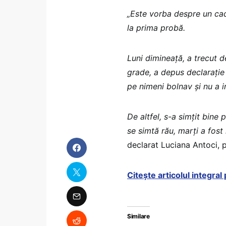
„Este vorba despre un cadr
la prima probă.
Luni dimineaţă, a trecut d
grade, a depus declaraţie
pe nimeni bolnav şi nu a i
De altfel, s-a simţit bine
se simtă rău, marţi a fost 
declarat Luciana Antoci, p
Citeşte articolul integra
Similare