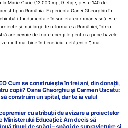
o la Marie Curie (12.000 mp, 9 etaje, peste 140 de
 acest tip în România. Experiența Oanei Gheorghiu în
schimbări fundamentale în societatea românească este
roiecte și mai largi de reformare a României, într-o
stră are nevoie de toate energiile pentru a pune bazele
eze mult mai bine în beneficiul cetățenilor”, mai
 Cum se construiește în trei ani, din donații,
entru copii? Oana Gheorghiu și Carmen Uscatu:
ă construim un spital, dar te ia valul
epremier cu atribuții de avizare a proiectelor
e Ministerului Educației: Am decis să
două tipuri de şpăgi – şpăgi de supravieţuire şi