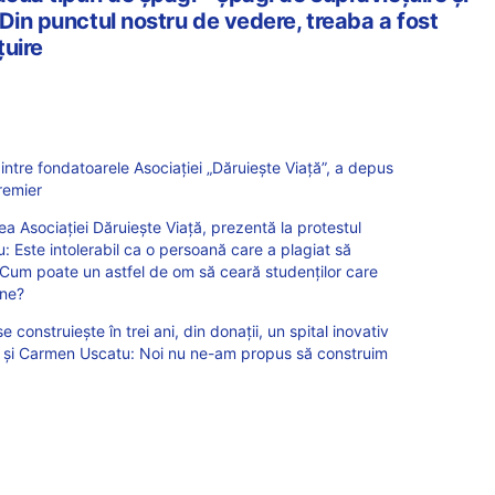
Din punctul nostru de vedere, treaba a fost
ţuire
tre fondatoarele Asociației „Dăruiește Viață”, a depus
remier
 Asociației Dăruiește Viață, prezentă la protestul
 Este intolerabil ca o persoană care a plagiat să
 Cum poate un astfel de om să ceară studenților care
ene?
onstruiește în trei ani, din donații, un spital inovativ
 și Carmen Uscatu: Noi nu ne-am propus să construim