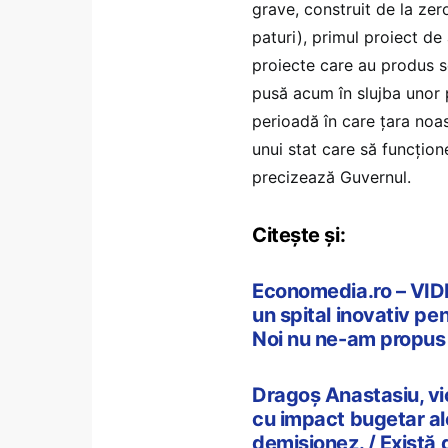
grave, construit de la zer
paturi), primul proiect de
proiecte care au produs 
pusă acum în slujba unor p
perioadă în care țara noa
unui stat care să funcțion
precizează Guvernul.
Citește și:
Economedia.ro – VIDEO
un spital inovativ p
Noi nu ne-am propus s
Dragoș Anastasiu, vic
cu impact bugetar al
demisionez. / Există 