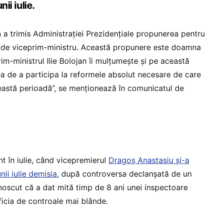
nii iulie.
an a trimis Administrației Prezidențiale propunerea pentru
 de viceprim-ministru. Această propunere este doamna
m-ministrul Ilie Bolojan îi mulțumește și pe această
ea de a participa la reformele absolut necesare de care
eastă perioadă”, se menționează în comunicatul de
t în iulie, când vicepremierul
Dragoș Anastasiu și-a
unii iulie demisia
, după controversa declanșată de un
noscut că a dat mită timp de 8 ani unei inspectoare
icia de controale mai blânde.