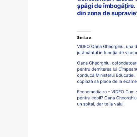
şpăgi de îmbogăţire. 
din zona de supravie
Similare
VIDEO Oana Gheorghiu, una din
jurământul în funcția de vicep
Oana Gheorghiu, cofondatoarea
pentru demiterea lui Cîmpeanu:
conducă Ministerul Educației.
copiază să plece de la exam
Economedia.ro – VIDEO Cum se c
pentru copii? Oana Gheorghiu
un spital, dar te ia valul