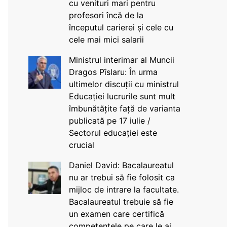
cu venituri mari pentru
profesori încă de la
începutul carierei și cele cu
cele mai mici salarii
Ministrul interimar al Muncii
Dragos Pîslaru: În urma
ultimelor discuții cu ministrul
Educației lucrurile sunt mult
îmbunătățite față de varianta
publicată pe 17 iulie /
Sectorul educației este
crucial
Daniel David: Bacalaureatul
nu ar trebui să fie folosit ca
mijloc de intrare la facultate.
Bacalaureatul trebuie să fie
un examen care certifică
competențele pe care le ai