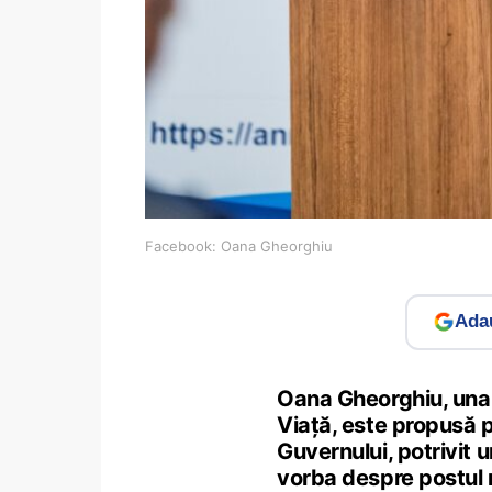
Facebook: Oana Gheorghiu
Adau
Oana Gheorghiu, una 
Viață, este propusă p
Guvernului, potrivit 
vorba despre postul