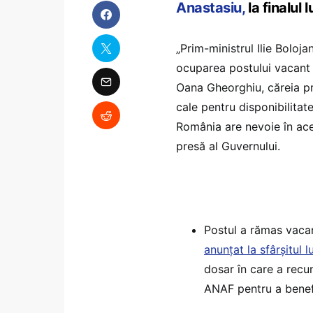
Anastasiu,
la finalul lu
„Prim-ministrul Ilie Boloj
ocuparea postului vacant
Oana Gheorghiu, căreia pri
cale pentru disponibilitat
România are nevoie în ac
presă al Guvernului.
Postul a rămas vacan
anunțat la sfârșitul l
dosar în care a recu
ANAF pentru a benef