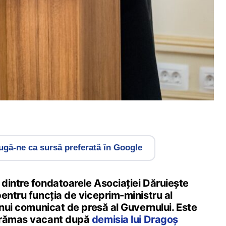
gă-ne ca sursă preferată în Google
dintre fondatoarele Asociației Dăruiește
entru funcția de viceprim-ministru al
unui comunicat de presă al Guvernului. Este
 rămas vacant după
demisia lui Dragoș