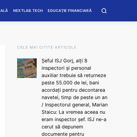
OALĂ
NEXTLAB.TECH
EDUCAȚIE FINANCIARĂ
CELE MAI CITITE ARTICOLE
Șeful ISJ Gorj, alți 8
inspectori și personal
auxiliar trebuie să returneze
peste 55.000 de lei, bani
acordați pentru decontarea
navetei, timp de peste un an
/ Inspectorul general, Marian
Staicu: La vremea aceea nu
eram inspector șef. ISJ ne-a
cerut să depunem
documente pentru