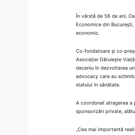
În vârstă de 56 de ani, O
Economice din București,
economic.
Co-fondatoare și co-preșe
Asociației Dăruiește Viaț
deceniu în dezvoltarea un
advocacy care au schimbat
statului în sănătate.
A coordonat atragerea a p
sponsorizări private, ală
„Cea mai importantă realiz