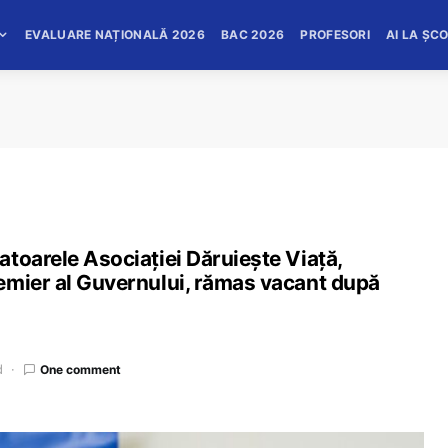
EVALUARE NAȚIONALĂ 2026
BAC 2026
PROFESORI
AI LA ȘC
toarele Asociației Dăruiește Viață,
emier al Guvernului, rămas vacant după
d
One comment