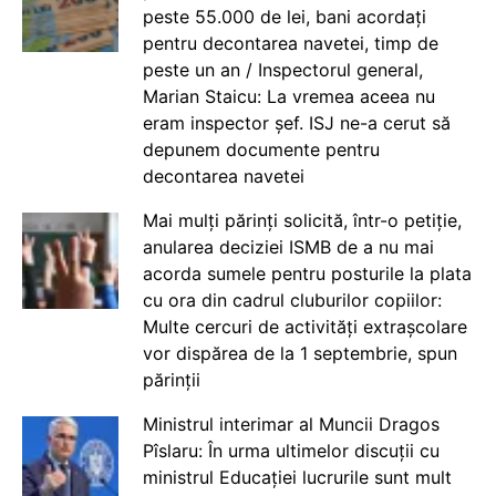
peste 55.000 de lei, bani acordați
pentru decontarea navetei, timp de
peste un an / Inspectorul general,
Marian Staicu: La vremea aceea nu
eram inspector șef. ISJ ne-a cerut să
depunem documente pentru
decontarea navetei
Mai mulți părinți solicită, într-o petiție,
anularea deciziei ISMB de a nu mai
acorda sumele pentru posturile la plata
cu ora din cadrul cluburilor copiilor:
Multe cercuri de activități extrașcolare
vor dispărea de la 1 septembrie, spun
părinții
Ministrul interimar al Muncii Dragos
Pîslaru: În urma ultimelor discuții cu
ministrul Educației lucrurile sunt mult