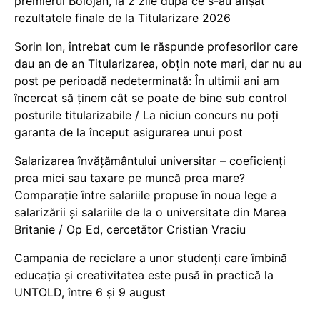
premierul Bolojan, la 2 zile după ce s-au afișat
rezultatele finale de la Titularizare 2026
Sorin Ion, întrebat cum le răspunde profesorilor care
dau an de an Titularizarea, obțin note mari, dar nu au
post pe perioadă nedeterminată: În ultimii ani am
încercat să ținem cât se poate de bine sub control
posturile titularizabile / La niciun concurs nu poți
garanta de la început asigurarea unui post
Salarizarea învățământului universitar – coeficienți
prea mici sau taxare pe muncă prea mare?
Comparație între salariile propuse în noua lege a
salarizării și salariile de la o universitate din Marea
Britanie / Op Ed, cercetător Cristian Vraciu
Campania de reciclare a unor studenți care îmbină
educația și creativitatea este pusă în practică la
UNTOLD, între 6 și 9 august