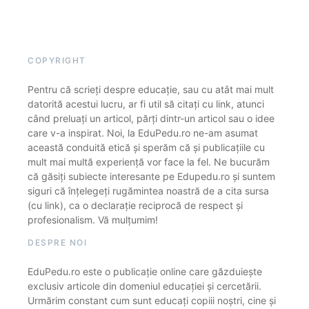
COPYRIGHT
Pentru că scrieți despre educație, sau cu atât mai mult
datorită acestui lucru, ar fi util să citați cu link, atunci
când preluați un articol, părți dintr-un articol sau o idee
care v-a inspirat. Noi, la EduPedu.ro ne-am asumat
această conduită etică și sperăm că și publicațiile cu
mult mai multă experiență vor face la fel. Ne bucurăm
că găsiți subiecte interesante pe Edupedu.ro și suntem
siguri că înțelegeți rugămintea noastră de a cita sursa
(cu link), ca o declarație reciprocă de respect și
profesionalism. Vă mulțumim!
DESPRE NOI
EduPedu.ro este o publicație online care găzduiește
exclusiv articole din domeniul educației și cercetării.
Urmărim constant cum sunt educați copiii noștri, cine și