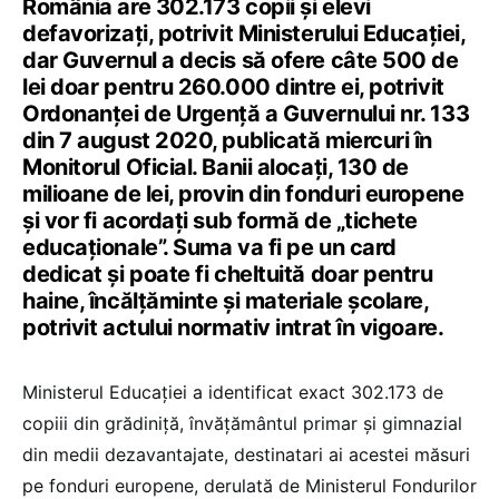
România are 302.173 copii și elevi
defavorizați, potrivit Ministerului Educației,
dar Guvernul a decis să ofere câte 500 de
lei doar pentru 260.000 dintre ei, potrivit
Ordonanței de Urgență a Guvernului nr. 133
din 7 august 2020, publicată miercuri în
Monitorul Oficial. Banii alocați, 130 de
milioane de lei, provin din fonduri europene
și vor fi acordați sub formă de „tichete
educaționale”. Suma va fi pe un card
dedicat și poate fi cheltuită doar pentru
haine, încălțăminte și materiale școlare,
potrivit actului normativ intrat în vigoare.
Ministerul Educației a identificat exact 302.173 de
copiii din grădiniță, învățământul primar și gimnazial
din medii dezavantajate, destinatari ai acestei măsuri
pe fonduri europene, derulată de Ministerul Fondurilor