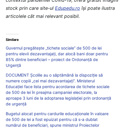
contextul pandemiei Covid-19, oferă gratuit imagini
stock prin care site-ul
Edupedu.ro
îşi poate ilustra
articolele cât mai relevant posibil.
Similare
Guvernul pregătește „tichete sociale” de 500 de lei
pentru elevii dezavantajați, dar alocă bani doar pentru
85% dintre beneficiari – proiect de Ordonanță de
Urgență
DOCUMENT Școlile au o săptămână la dispoziție să
numere copiii „cei mai dezavantajați”. Ministerul
Educației face lista pentru acordarea de tichete sociale
de 500 de lei în preajma campaniei electorale, la
aproape 3 luni de la adoptarea legislației prin ordonanță
de urgență
Bugetul alocat pentru cardurile educaționale în valoare
de 500 de lei a fost epuizat pentru că s-a dublat
numărul de beneficiari, spune ministrul Proiectelor