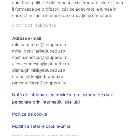
cum face politicile din educație și cercetare, cine și cum
îi formează pe profesori, cât de adecvate la lumea în
care trăim sunt sistemele de educație și cercetare.
CONTACT REDACȚIE
Adrese e-mail
raluca.pantazi@edupedu.ro
mihai.peticila@edupedu.ro
costin.ionescu@edupedu.ro
alexa.stanescu@edupedu.ro
diana.ghimisi@edupedu.ro
stefan.lefter@edupedu.ro
ramona.florea@edupedu.ro
Notă de informare cu privire la prelucrarea de date
personale prin intermediul site-ului
Politica de cookie
Modifică setarile cookie-urilor