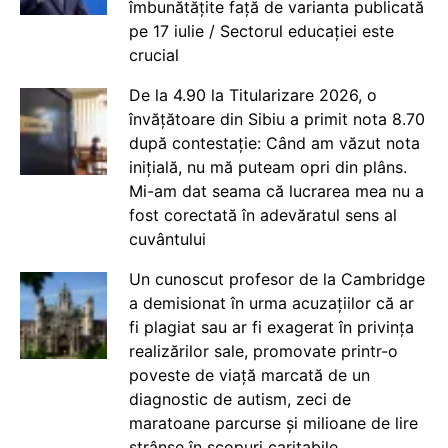
îmbunătățite față de varianta publicată
pe 17 iulie / Sectorul educației este
crucial
De la 4.90 la Titularizare 2026, o
învățătoare din Sibiu a primit nota 8.70
după contestație: Când am văzut nota
inițială, nu mă puteam opri din plâns.
Mi-am dat seama că lucrarea mea nu a
fost corectată în adevăratul sens al
cuvântului
Un cunoscut profesor de la Cambridge
a demisionat în urma acuzațiilor că ar
fi plagiat sau ar fi exagerat în privința
realizărilor sale, promovate printr-o
poveste de viață marcată de un
diagnostic de autism, zeci de
maratoane parcurse și milioane de lire
strânse în scopuri caritabile