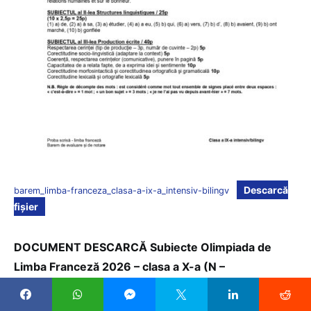
Descarcă
barem_limba-franceza_clasa-a-ix-a_intensiv-bilingv
fișier
DOCUMENT DESCARCĂ Subiecte Olimpiada de
Limba Franceză 2026 – clasa a X-a (N –
normal/standard), etapa locală Iași: