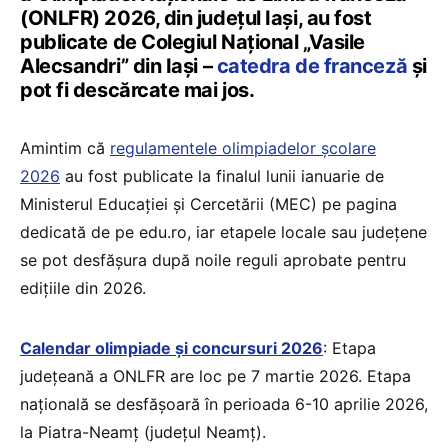
(ONLFR) 2026, din județul Iași, au fost
publicate de Colegiul Național „Vasile
Alecsandri” din Iași –
catedra de franceză
și
pot fi descărcate mai jos.
Amintim că
regulamentele olimpiadelor școlare
2026
au fost publicate la finalul lunii ianuarie de
Ministerul Educației și Cercetării (MEC) pe pagina
dedicată de pe edu.ro, iar etapele locale sau județene
se pot desfășura după noile reguli aprobate pentru
edițiile din 2026.
Calendar olimpiade și concursuri 2026
: Etapa
județeană a ONLFR are loc pe 7 martie 2026. Etapa
națională se desfășoară în perioada 6-10 aprilie 2026,
la Piatra-Neamț (județul Neamț).