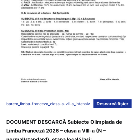
Descarcă fișier
barem_limba-franceza_clasa-a-vii-a_intensiv
DOCUMENT DESCARCĂ Subiecte Olimpiada de
Limba Franceză 2026 – clasa a VIII-a (N –
normal/standard), etapa locală Iași: