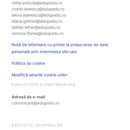
mihai.peticila@edupedu.ro
costin.ionescu@edupedu.ro
alexa.stanescu@edupedu.ro
diana.ghimisi@edupedu.ro
stefan.lefter@edupedu.ro
ramona.florea@edupedu.ro
Notă de informare cu privire la prelucrarea de date
personale prin intermediul site-ului
Politica de cookie
Modifică setarile cookie-urilor
PUBLICITATE ȘI PARTENERIATE
Adresă de e-mail
comunicare@edupedu.ro
STATISTICI EDUPEDU.RO