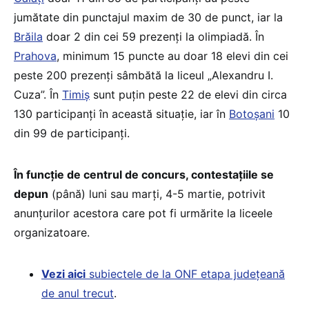
jumătate din punctajul maxim de 30 de punct, iar la
Brăila
doar 2 din cei 59 prezenți la olimpiadă. În
Prahova
, minimum 15 puncte au doar 18 elevi din cei
peste 200 prezenți sâmbătă la liceul „Alexandru I.
Cuza”. În
Timiș
sunt puțin peste 22 de elevi din circa
130 participanți în această situație, iar în
Botoșani
10
din 99 de participanți.
În funcție de centrul de concurs, contestațiile se
depun
(până) luni sau marți, 4-5 martie, potrivit
anunțurilor acestora care pot fi urmărite la liceele
organizatoare.
Vezi aici
subiectele de la ONF etapa județeană
de anul trecut
.