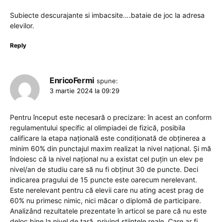
Subiecte descurajante si imbacsite….bataie de joc la adresa
elevilor.
Reply
EnricoFermi
spune:
3 martie 2024 la 09:29
Pentru început este necesară o precizare: în acest an conform
regulamentului specific al olimpiadei de fizică, posibila
calificare la etapa națională este condiționată de obținerea a
minim 60% din punctajul maxim realizat la nivel național. Și mă
îndoiesc că la nivel național nu a existat cel puțin un elev pe
nivel/an de studiu care să nu fi obținut 30 de puncte. Deci
indicarea pragului de 15 puncte este oarecum nerelevant.
Este nerelevant pentru că elevii care nu ating acest prag de
60% nu primesc nimic, nici măcar o diplomă de participare.
Analizând rezultatele prezentate în articol se pare că nu este
deloc bine la nivel de țară, privind științele reale. Care ar fi