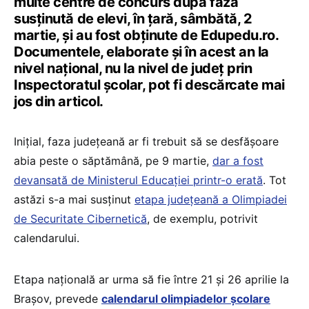
multe centre de concurs după faza
susținută de elevi, în țară, sâmbătă, 2
martie, și au fost obținute de Edupedu.ro.
Documentele, elaborate și în acest an la
nivel național, nu la nivel de județ prin
Inspectoratul școlar, pot fi descărcate mai
jos din articol.
Inițial, faza județeană ar fi trebuit să se desfășoare
abia peste o săptămână, pe 9 martie,
dar a fost
devansată de Ministerul Educației printr-o erată
. Tot
astăzi s-a mai susținut
etapa județeană a Olimpiadei
de Securitate Cibernetică
, de exemplu, potrivit
calendarului.
Etapa națională ar urma să fie între 21 și 26 aprilie la
Brașov, prevede
calendarul olimpiadelor școlare