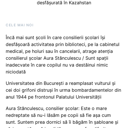
desfășurată în Kazahstan
CELE MAI NOI
Încă mai sunt școli în care consilierii școlari își
desfășoară activitatea prin biblioteci, pe la cabinetul
medical, pe holuri sau în cancelarii, atrage atenția
consilierul școlar Aura Stănculescu / Sunt spații
inadecvate în care copilul nu va destăinui nimic
niciodată
Universitatea din București a reamplasat vulturul și
cei doi grifoni distruși în urma bombardamentelor din
anul 1944 pe frontonul Palatului Universității
Aura Stănculescu, consilier școlar: Este o mare
nedreptate să nu-i lăsăm pe copii să fie așa cum
sunt. Suntem prea dornici să îi băgăm în șabloane și