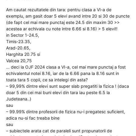
Am cautat rezultatele din tara: pentru clasa a VI-a de
exemplu, am gasit doar 5 elevi avand intre 20 si 30 de puncte
(de fapt cel mai mare punctaj este 24.5 din maxim 30 >>
acestea ar echivala cu note intre 6.66 si 8.16) > 5 elevi!!
in Sector 1-24.5,
Timis-23.35,
Arad-20.65,
Harghita 20.75 si
Valcea 20,75
… deci la OJF 2024 clasa a VI-a, cel mai mare punctaj a fost
echivalentul notei 8.16, iar de la 6.66 pana la 8.16 sunt in
toata tara 5 copii, ce sa intelegi din asta?
– 99,99% dintre elevi sunt super slab pregatiti la fizica ! (daca
doar 5 din cei mai buni elevi din tara iau peste 6.5 la
Judeteana..)
sau
– 99.99% dintre profesorii de fizica nu-i pregatesc suficient,
adica nu-si fac treaba bine
sau
– subiectele arata cat de paraleli sunt propunatorii de