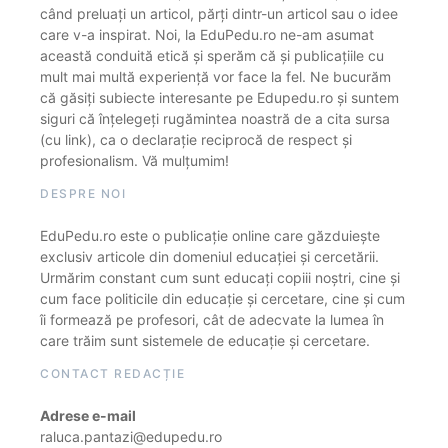
când preluați un articol, părți dintr-un articol sau o idee
care v-a inspirat. Noi, la EduPedu.ro ne-am asumat
această conduită etică și sperăm că și publicațiile cu
mult mai multă experiență vor face la fel. Ne bucurăm
că găsiți subiecte interesante pe Edupedu.ro și suntem
siguri că înțelegeți rugămintea noastră de a cita sursa
(cu link), ca o declarație reciprocă de respect și
profesionalism. Vă mulțumim!
DESPRE NOI
EduPedu.ro este o publicație online care găzduiește
exclusiv articole din domeniul educației și cercetării.
Urmărim constant cum sunt educați copiii noștri, cine și
cum face politicile din educație și cercetare, cine și cum
îi formează pe profesori, cât de adecvate la lumea în
care trăim sunt sistemele de educație și cercetare.
CONTACT REDACȚIE
Adrese e-mail
raluca.pantazi@edupedu.ro