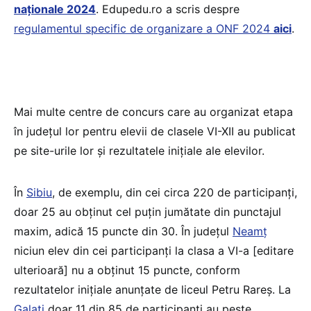
naționale 2024
. Edupedu.ro a scris despre
regulamentul specific de organizare a ONF 2024
aici
.
Mai multe centre de concurs care au organizat etapa
în județul lor pentru elevii de clasele VI-XII au publicat
pe site-urile lor și rezultatele inițiale ale elevilor.
În
Sibiu
, de exemplu, din cei circa 220 de participanți,
doar 25 au obținut cel puțin jumătate din punctajul
maxim, adică 15 puncte din 30. În județul
Neamț
niciun elev din cei participanți la clasa a VI-a [editare
ulterioară] nu a obținut 15 puncte, conform
rezultatelor inițiale anunțate de liceul Petru Rareș. La
Galați
doar 11 din 85 de participanți au peste