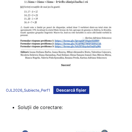
Descarcă fișier
OJL2026_Subiecte_Perf1
Soluții de corectare: