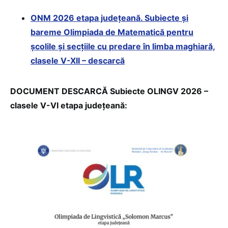
ONM 2026 etapa județeană. Subiecte și
bareme Olimpiada de Matematică pentru
școlile și secțiile cu predare în limba maghiară,
clasele V-XII – descarcă
DOCUMENT DESCARCĂ Subiecte OLINGV 2026 –
clasele V-VI etapa județeană: