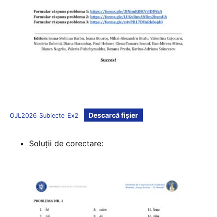
Descarcă fișier
OJL2026_Subiecte_Ex2
Soluții de corectare: