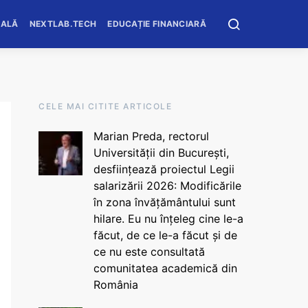
OALĂ
NEXTLAB.TECH
EDUCAȚIE FINANCIARĂ
CELE MAI CITITE ARTICOLE
Marian Preda, rectorul
Universității din București,
desființează proiectul Legii
salarizării 2026: Modificările
în zona învățământului sunt
hilare. Eu nu înțeleg cine le-a
făcut, de ce le-a făcut și de
ce nu este consultată
comunitatea academică din
România