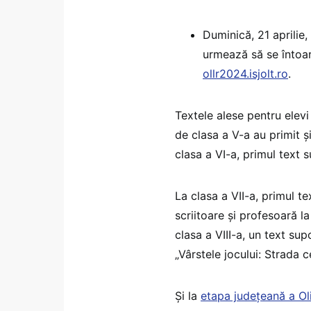
Duminică, 21 aprilie,
urmează să se întoar
ollr2024.isjolt.ro
.
Textele alese pentru elevi
de clasa a V-a au primit și
clasa a VI-a, primul text 
La clasa a VII-a, primul t
scriitoare și profesoară la
clasa a VIII-a, un text su
„Vârstele jocului: Strada ce
Și la
etapa județeană a Ol