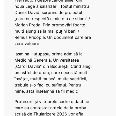
Trei rectori despre „anomaliile” din
noua Lege a salarizării: fostul ministru
Daniel David, surprins de proiectul
„care nu respectă nimic din ce știam” /
Marian Preda: Prin promovări foarte
mulți ajung să ia mai puțini bani /
Remus Pricopie: Un document care are
zero valoare
Iasmina Huțupașu, prima admisă la
Medicină Generală, Universitatea
„Carol Davila” din București: Când alegi
un astfel de drum, care necesită mult
învățat, multă muncă, multe sacrificii,
trebuie s-o faci cu sufletul. Pentru
mine, asta înseamnă să fii medic
Profesorii și viitoarele cadre didactice
care au contestat notele de la proba
scrisă de Titularizare 2026 vor afla