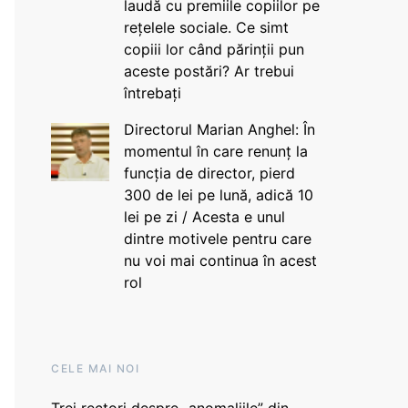
laudă cu premiile copiilor pe
rețelele sociale. Ce simt
copiii lor când părinții pun
aceste postări? Ar trebui
întrebați
Directorul Marian Anghel: În
momentul în care renunț la
funcția de director, pierd
300 de lei pe lună, adică 10
lei pe zi / Acesta e unul
dintre motivele pentru care
nu voi mai continua în acest
rol
CELE MAI NOI