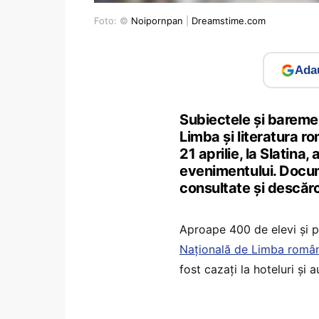
Foto: ©
Noipornpan
|
Dreamstime.com
Adau
Subiectele și baremel
Limba și literatura 
21 aprilie, la Slatina
evenimentului. Docum
consultate și descărc
Aproape 400 de elevi și 
Națională de Limba româ
fost cazați la hoteluri și 