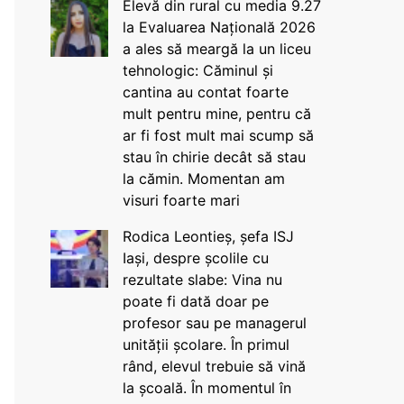
Elevă din rural cu media 9.27
la Evaluarea Națională 2026
a ales să meargă la un liceu
tehnologic: Căminul și
cantina au contat foarte
mult pentru mine, pentru că
ar fi fost mult mai scump să
stau în chirie decât să stau
la cămin. Momentan am
visuri foarte mari
Rodica Leontieș, șefa ISJ
Iași, despre școlile cu
rezultate slabe: Vina nu
poate fi dată doar pe
profesor sau pe managerul
unității școlare. În primul
rând, elevul trebuie să vină
la școală. În momentul în