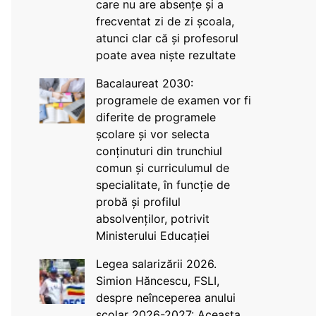
care nu are absențe și a
frecventat zi de zi școala,
atunci clar că și profesorul
poate avea niște rezultate
Bacalaureat 2030:
programele de examen vor fi
diferite de programele
școlare și vor selecta
conținuturi din trunchiul
comun și curriculumul de
specialitate, în funcție de
probă și profilul
absolvenților, potrivit
Ministerului Educației
Legea salarizării 2026.
Simion Hăncescu, FSLI,
despre neînceperea anului
școlar 2026-2027: Aceasta