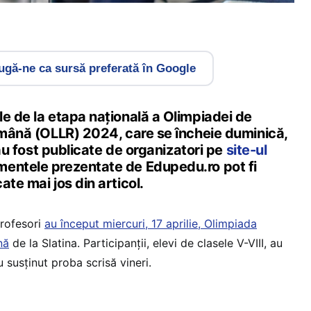
gă-ne ca sursă preferată în Google
e de la etapa națională a Olimpiadei de
română (OLLR) 2024, care se încheie duminică,
, au fost publicate de organizatori pe
site-ul
entele prezentate de Edupedu.ro pot fi
ate mai jos din articol.
profesori
au început miercuri, 17 aprilie, Olimpiada
nă
de la Slatina. Participanții, elevi de clasele V-VIII, au
au susținut proba scrisă vineri.