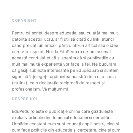
COPYRIGHT
Pentru că scrieți despre educație, sau cu atât mai mult
datorită acestui lucru, ar fi util să citați cu link, atunci
când preluați un articol, părți dintr-un articol sau o idee
care v-a inspirat. Noi, la EduPedu.ro ne-am asumat
această conduită etică și sperăm că și publicațiile cu
mult mai multă experiență vor face la fel. Ne bucurăm
că găsiți subiecte interesante pe Edupedu.ro și suntem
siguri că înțelegeți rugămintea noastră de a cita sursa
(cu link), ca o declarație reciprocă de respect și
profesionalism. Vă mulțumim!
DESPRE NOI
EduPedu.ro este o publicație online care găzduiește
exclusiv articole din domeniul educației și cercetării.
Urmărim constant cum sunt educați copiii noștri, cine și
cum face politicile din educație și cercetare, cine și cum