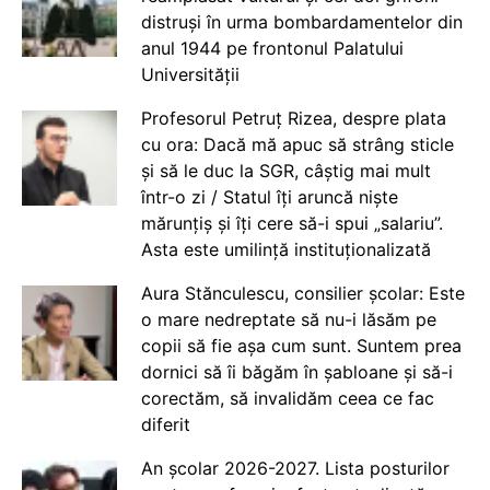
distruși în urma bombardamentelor din
anul 1944 pe frontonul Palatului
Universității
Profesorul Petruț Rizea, despre plata
cu ora: Dacă mă apuc să strâng sticle
și să le duc la SGR, câștig mai mult
într-o zi / Statul îți aruncă niște
mărunțiș și îți cere să-i spui „salariu”.
Asta este umilință instituționalizată
Aura Stănculescu, consilier școlar: Este
o mare nedreptate să nu-i lăsăm pe
copii să fie așa cum sunt. Suntem prea
dornici să îi băgăm în șabloane și să-i
corectăm, să invalidăm ceea ce fac
diferit
An școlar 2026-2027. Lista posturilor