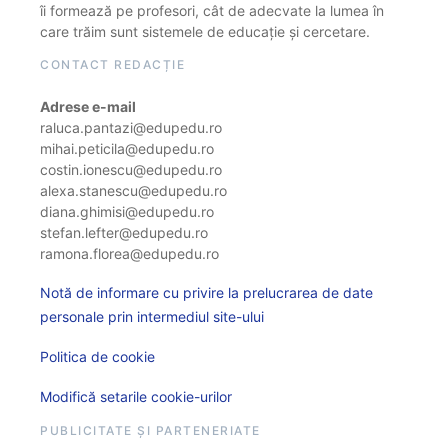
îi formează pe profesori, cât de adecvate la lumea în
care trăim sunt sistemele de educație și cercetare.
CONTACT REDACȚIE
Adrese e-mail
raluca.pantazi@edupedu.ro
mihai.peticila@edupedu.ro
costin.ionescu@edupedu.ro
alexa.stanescu@edupedu.ro
diana.ghimisi@edupedu.ro
stefan.lefter@edupedu.ro
ramona.florea@edupedu.ro
Notă de informare cu privire la prelucrarea de date
personale prin intermediul site-ului
Politica de cookie
Modifică setarile cookie-urilor
PUBLICITATE ȘI PARTENERIATE