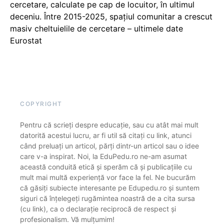
cercetare, calculate pe cap de locuitor, în ultimul
deceniu. Între 2015-2025, spațiul comunitar a crescut
masiv cheltuielile de cercetare – ultimele date
Eurostat
COPYRIGHT
Pentru că scrieți despre educație, sau cu atât mai mult
datorită acestui lucru, ar fi util să citați cu link, atunci
când preluați un articol, părți dintr-un articol sau o idee
care v-a inspirat. Noi, la EduPedu.ro ne-am asumat
această conduită etică și sperăm că și publicațiile cu
mult mai multă experiență vor face la fel. Ne bucurăm
că găsiți subiecte interesante pe Edupedu.ro și suntem
siguri că înțelegeți rugămintea noastră de a cita sursa
(cu link), ca o declarație reciprocă de respect și
profesionalism. Vă mulțumim!