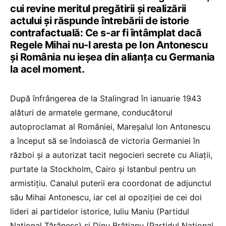
cui revine meritul pregătirii și realizării
actului și răspunde întrebării de istorie
contrafactuală: Ce s-ar fi întâmplat dacă
Regele Mihai nu-l aresta pe Ion Antonescu
și România nu ieșea din alianța cu Germania
la acel moment.
După înfrângerea de la Stalingrad în ianuarie 1943
alături de armatele germane, conducătorul
autoproclamat al României, Mareșalul Ion Antonescu
a început să se îndoiască de victoria Germaniei în
război și a autorizat tacit negocieri secrete cu Aliații,
purtate la Stockholm, Cairo și Istanbul pentru un
armistițiu. Canalul puterii era coordonat de adjunctul
său Mihai Antonescu, iar cel al opoziției de cei doi
lideri ai partidelor istorice, Iuliu Maniu (Partidul
Național Țărănesc) și Dinu Brătianu (Partidul Național