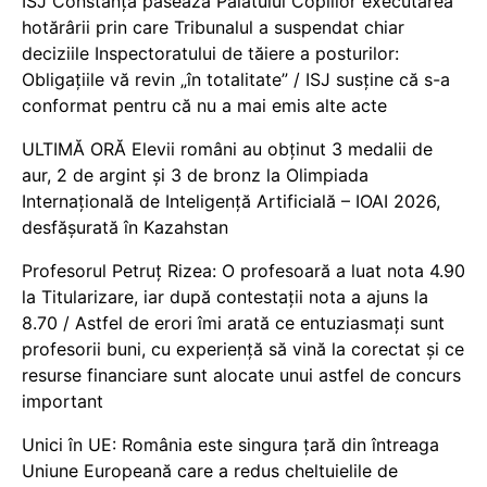
ISJ Constanța pasează Palatului Copiilor executarea
hotărârii prin care Tribunalul a suspendat chiar
deciziile Inspectoratului de tăiere a posturilor:
Obligațiile vă revin „în totalitate” / ISJ susține că s-a
conformat pentru că nu a mai emis alte acte
ULTIMĂ ORĂ Elevii români au obținut 3 medalii de
aur, 2 de argint și 3 de bronz la Olimpiada
Internațională de Inteligență Artificială – IOAI 2026,
desfășurată în Kazahstan
Profesorul Petruț Rizea: O profesoară a luat nota 4.90
la Titularizare, iar după contestații nota a ajuns la
8.70 / Astfel de erori îmi arată ce entuziasmați sunt
profesorii buni, cu experiență să vină la corectat și ce
resurse financiare sunt alocate unui astfel de concurs
important
Unici în UE: România este singura țară din întreaga
Uniune Europeană care a redus cheltuielile de