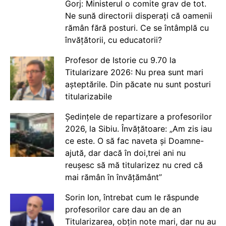
Gorj: Ministerul o comite grav de tot.
Ne sună directorii disperați că oamenii
rămân fără posturi. Ce se întâmplă cu
învățătorii, cu educatorii?
Profesor de Istorie cu 9.70 la
Titularizare 2026: Nu prea sunt mari
așteptările. Din păcate nu sunt posturi
titularizabile
Ședințele de repartizare a profesorilor
2026, la Sibiu. Învățătoare: „Am zis iau
ce este. O să fac naveta și Doamne-
ajută, dar dacă în doi,trei ani nu
reușesc să mă titularizez nu cred că
mai rămân în învățământ”
Sorin Ion, întrebat cum le răspunde
profesorilor care dau an de an
Titularizarea, obțin note mari, dar nu au