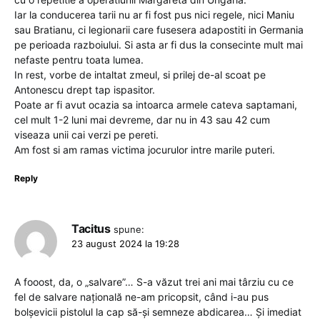
Iar la conducerea tarii nu ar fi fost pus nici regele, nici Maniu
sau Bratianu, ci legionarii care fusesera adapostiti in Germania
pe perioada razboiului. Si asta ar fi dus la consecinte mult mai
nefaste pentru toata lumea.
In rest, vorbe de intaltat zmeul, si prilej de-al scoat pe
Antonescu drept tap ispasitor.
Poate ar fi avut ocazia sa intoarca armele cateva saptamani,
cel mult 1-2 luni mai devreme, dar nu in 43 sau 42 cum
viseaza unii cai verzi pe pereti.
Am fost si am ramas victima jocurulor intre marile puteri.
Reply
Tacitus
spune:
23 august 2024 la 19:28
A fooost, da, o „salvare”… S-a văzut trei ani mai târziu cu ce
fel de salvare națională ne-am pricopsit, când i-au pus
bolșevicii pistolul la cap să-și semneze abdicarea… Și imediat