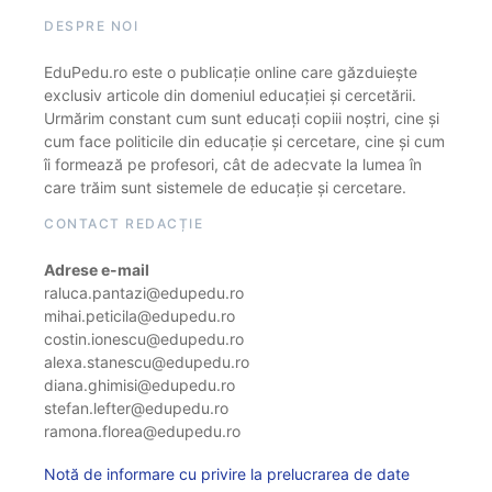
DESPRE NOI
EduPedu.ro este o publicație online care găzduiește
exclusiv articole din domeniul educației și cercetării.
Urmărim constant cum sunt educați copiii noștri, cine și
cum face politicile din educație și cercetare, cine și cum
îi formează pe profesori, cât de adecvate la lumea în
care trăim sunt sistemele de educație și cercetare.
CONTACT REDACȚIE
Adrese e-mail
raluca.pantazi@edupedu.ro
mihai.peticila@edupedu.ro
costin.ionescu@edupedu.ro
alexa.stanescu@edupedu.ro
diana.ghimisi@edupedu.ro
stefan.lefter@edupedu.ro
ramona.florea@edupedu.ro
Notă de informare cu privire la prelucrarea de date