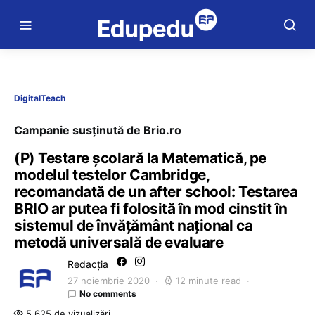
DigitalTeach
Campanie susținută de Brio.ro
(P) Testare școlară la Matematică, pe
modelul testelor Cambridge,
recomandată de un after school: Testarea
BRIO ar putea fi folosită în mod cinstit în
sistemul de învățământ național ca
metodă universală de evaluare
Redacția
27 noiembrie 2020
12 minute read
No comments
5.625 de vizualizări