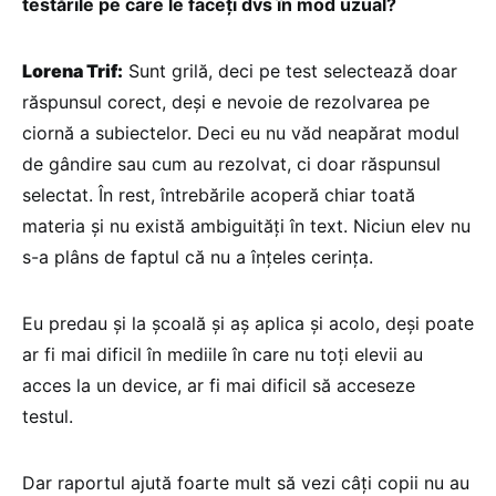
testările pe care le faceți dvs în mod uzual?
Lorena Trif:
Sunt grilă, deci pe test selectează doar
răspunsul corect, deși e nevoie de rezolvarea pe
ciornă a subiectelor. Deci eu nu văd neapărat modul
de gândire sau cum au rezolvat, ci doar răspunsul
selectat. În rest, întrebările acoperă chiar toată
materia și nu există ambiguități în text. Niciun elev nu
s-a plâns de faptul că nu a înțeles cerința.
Eu predau și la școală și aș aplica și acolo, deși poate
ar fi mai dificil în mediile în care nu toți elevii au
acces la un device, ar fi mai dificil să acceseze
testul.
Dar raportul ajută foarte mult să vezi câți copii nu au