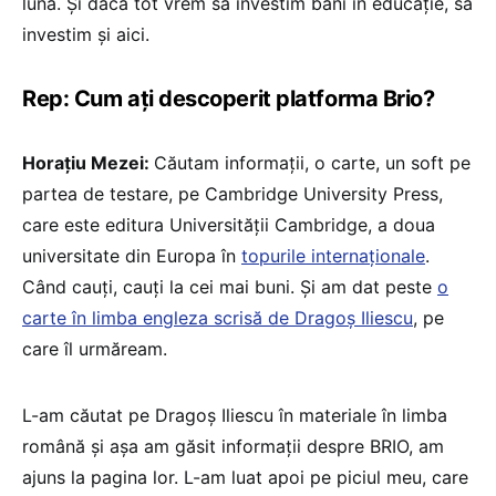
lună. Și dacă tot vrem să investim bani în educație, să
investim și aici.
Rep: Cum ați descoperit platforma Brio?
Horațiu Mezei:
Căutam informații, o carte, un soft pe
partea de testare, pe Cambridge University Press,
care este editura Universității Cambridge, a doua
universitate din Europa în
topurile internaționale
.
Când cauți, cauți la cei mai buni. Și am dat peste
o
carte în limba engleza scrisă de Dragoș Iliescu
, pe
care îl urmăream.
L-am căutat pe Dragoș Iliescu în materiale în limba
română și așa am găsit informații despre BRIO, am
ajuns la pagina lor. L-am luat apoi pe piciul meu, care