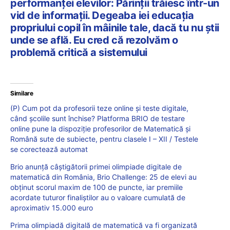
performanței elevilor: Părinții trăiesc într-un
vid de informații. Degeaba iei educația
propriului copil în mâinile tale, dacă tu nu știi
unde se află. Eu cred că rezolvăm o
problemă critică a sistemului
Similare
(P) Cum pot da profesorii teze online și teste digitale,
când școlile sunt închise? Platforma BRIO de testare
online pune la dispoziție profesorilor de Matematică și
Română sute de subiecte, pentru clasele I – XII / Testele
se corectează automat
Brio anunță câștigătorii primei olimpiade digitale de
matematică din România, Brio Challenge: 25 de elevi au
obținut scorul maxim de 100 de puncte, iar premiile
acordate tuturor finaliștilor au o valoare cumulată de
aproximativ 15.000 euro
Prima olimpiadă digitală de matematică va fi organizată