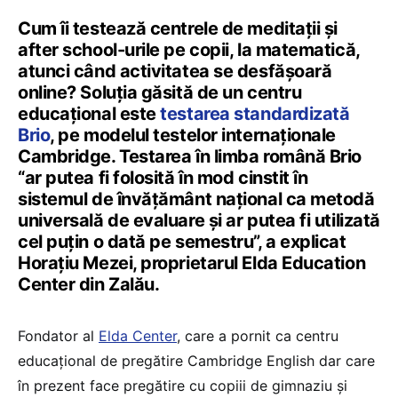
Cum îi testează centrele de meditații și
after school-urile pe copii, la matematică,
atunci când activitatea se desfășoară
online? Soluția găsită de un centru
educațional este
testarea standardizată
Brio
, pe modelul testelor internaționale
Cambridge. Testarea în limba română Brio
“ar putea fi folosită în mod cinstit în
sistemul de învățământ național ca metodă
universală de evaluare și ar putea fi utilizată
cel puțin o dată pe semestru”, a explicat
Horațiu Mezei, proprietarul Elda Education
Center din Zalău.
Fondator al
Elda Center
, care a pornit ca centru
educațional de pregătire Cambridge English dar care
în prezent face pregătire cu copiii de gimnaziu și