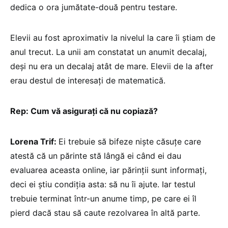
dedica o ora jumătate-două pentru testare.
Elevii au fost aproximativ la nivelul la care îi știam de
anul trecut. La unii am constatat un anumit decalaj,
deși nu era un decalaj atât de mare. Elevii de la after
erau destul de interesați de matematică.
Rep: Cum vă asigurați că nu copiază?
Lorena Trif:
Ei trebuie să bifeze niște căsuțe care
atestă că un părinte stă lângă ei când ei dau
evaluarea aceasta online, iar părinții sunt informați,
deci ei știu condiția asta: să nu îi ajute. Iar testul
trebuie terminat într-un anume timp, pe care ei îl
pierd dacă stau să caute rezolvarea în altă parte.