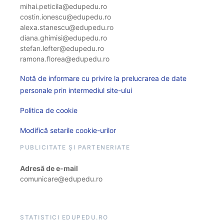
mihai.peticila@edupedu.ro
costin.ionescu@edupedu.ro
alexa.stanescu@edupedu.ro
diana.ghimisi@edupedu.ro
stefan.lefter@edupedu.ro
ramona.florea@edupedu.ro
Notă de informare cu privire la prelucrarea de date
personale prin intermediul site-ului
Politica de cookie
Modifică setarile cookie-urilor
PUBLICITATE ȘI PARTENERIATE
Adresă de e-mail
comunicare@edupedu.ro
STATISTICI EDUPEDU.RO