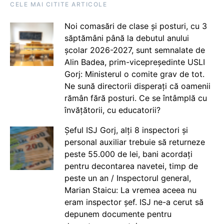
CELE MAI CITITE ARTICOLE
Noi comasări de clase și posturi, cu 3
săptămâni până la debutul anului
școlar 2026-2027, sunt semnalate de
Alin Badea, prim-vicepreședinte USLI
Gorj: Ministerul o comite grav de tot.
Ne sună directorii disperați că oamenii
rămân fără posturi. Ce se întâmplă cu
învățătorii, cu educatorii?
Șeful ISJ Gorj, alți 8 inspectori și
personal auxiliar trebuie să returneze
peste 55.000 de lei, bani acordați
pentru decontarea navetei, timp de
peste un an / Inspectorul general,
Marian Staicu: La vremea aceea nu
eram inspector șef. ISJ ne-a cerut să
depunem documente pentru