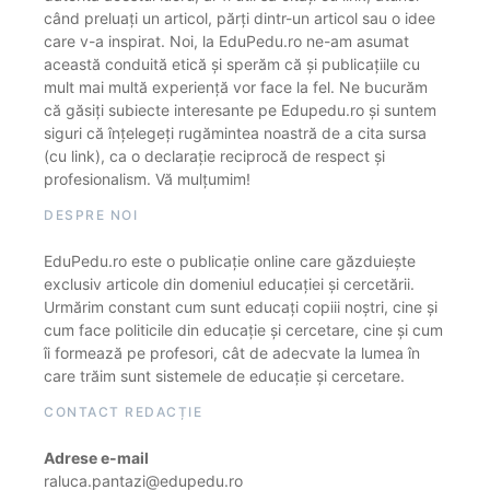
când preluați un articol, părți dintr-un articol sau o idee
care v-a inspirat. Noi, la EduPedu.ro ne-am asumat
această conduită etică și sperăm că și publicațiile cu
mult mai multă experiență vor face la fel. Ne bucurăm
că găsiți subiecte interesante pe Edupedu.ro și suntem
siguri că înțelegeți rugămintea noastră de a cita sursa
(cu link), ca o declarație reciprocă de respect și
profesionalism. Vă mulțumim!
DESPRE NOI
EduPedu.ro este o publicație online care găzduiește
exclusiv articole din domeniul educației și cercetării.
Urmărim constant cum sunt educați copiii noștri, cine și
cum face politicile din educație și cercetare, cine și cum
îi formează pe profesori, cât de adecvate la lumea în
care trăim sunt sistemele de educație și cercetare.
CONTACT REDACȚIE
Adrese e-mail
raluca.pantazi@edupedu.ro