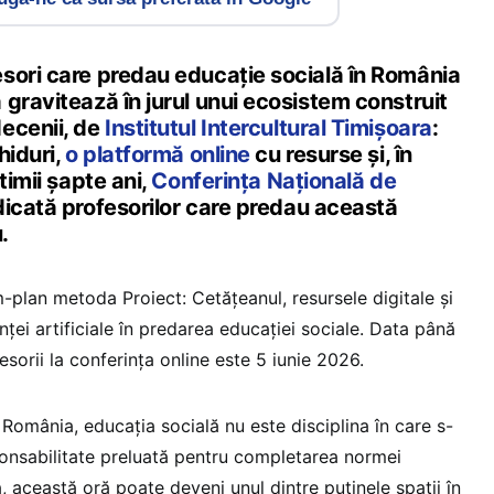
sori care predau educație socială în România
gravitează în jurul unui ecosistem construit
ecenii, de
Institutul Intercultural Timișoara
:
hiduri,
o platformă online
cu resurse și, în
timii șapte ani,
Conferința Națională de
dicată profesorilor care predau această
.
-plan metoda Proiect: Cetățeanul, resursele digitale și
genței artificiale în predarea educației sociale. Data până
sorii la conferința online este 5 iunie 2026.
 România, educația socială nu este disciplina în care s-
sponsabilitate preluată pentru completarea normei
ă, această oră poate deveni unul dintre puținele spații în