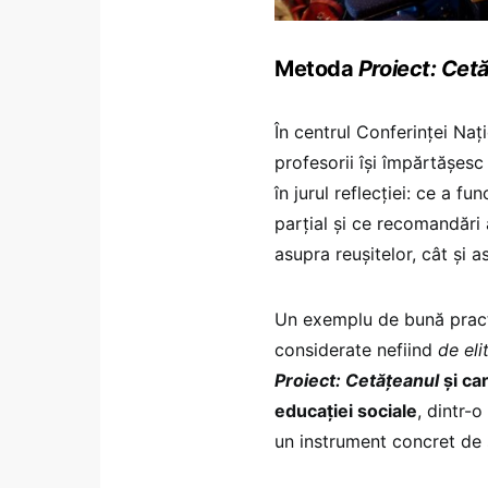
Metoda
Proiect: Cet
În centrul Conferinței Naț
profesorii își împărtășesc
în jurul reflecției: ce a f
parțial și ce recomandări ar
asupra reușitelor, cât și a
Un exemplu de bună practi
considerate nefiind
de eli
Proiect: Cetățeanul
și ca
educației sociale
, dintr-o
un instrument concret de