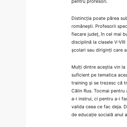
pentru profesori.
Distincția poate părea sub
românești. Profesorii spec
fiecare județ, în cel mai 
disciplină la clasele V-VII
școlari sau diriginți care
Mulți dintre aceștia vin l
suficient pe tematica acea
training și se trezesc că
Călin Rus. Tocmai pentru 
a-i instrui, ci pentru a-i 
valida ceea ce fac deja. 
de educație socială anul 