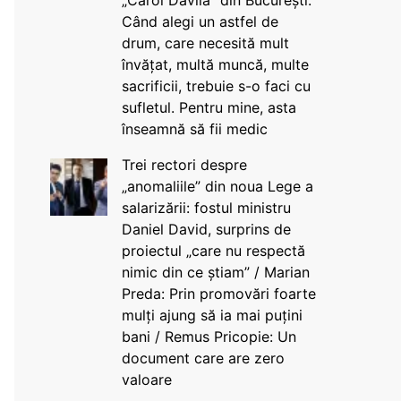
„Carol Davila” din București:
Când alegi un astfel de
drum, care necesită mult
învățat, multă muncă, multe
sacrificii, trebuie s-o faci cu
sufletul. Pentru mine, asta
înseamnă să fii medic
Trei rectori despre
„anomaliile” din noua Lege a
salarizării: fostul ministru
Daniel David, surprins de
proiectul „care nu respectă
nimic din ce știam” / Marian
Preda: Prin promovări foarte
mulți ajung să ia mai puțini
bani / Remus Pricopie: Un
document care are zero
valoare