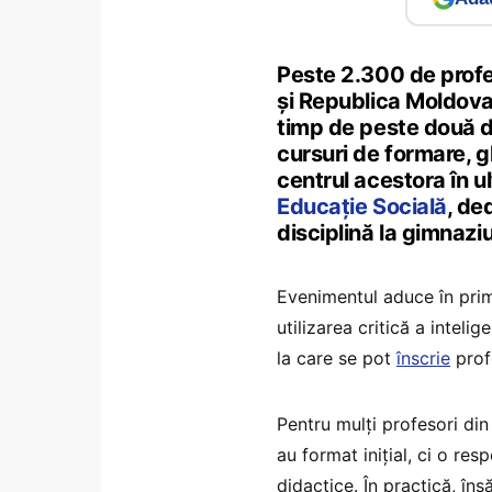
Peste 2.300 de profe
și Republica Moldova 
timp de peste două d
cursuri de formare, g
centrul acestora în ul
Educație Socială
, de
disciplină la gimnaziu
Evenimentul aduce în prim
utilizarea critică a inteli
la care se pot
înscrie
profe
Pentru mulți profesori din
au format inițial, ci o re
didactice. În practică, îns