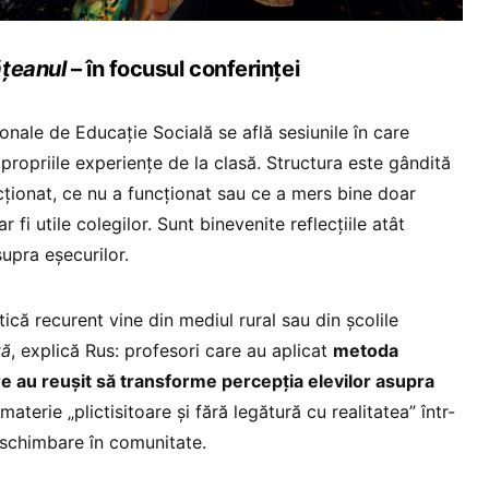
ățeanul
– în focusul conferinței
ionale de Educație Socială se află sesiunile în care
 propriile experiențe de la clasă. Structura este gândită
uncționat, ce nu a funcționat sau ce a mers bine doar
 fi utile colegilor. Sunt binevenite reflecțiile atât
supra eșecurilor.
că recurent vine din mediul rural sau din școlile
tă
, explică Rus: profesori care au aplicat
metoda
re au reușit să transforme percepția elevilor asupra
 materie „plictisitoare și fără legătură cu realitatea” într-
 schimbare în comunitate.