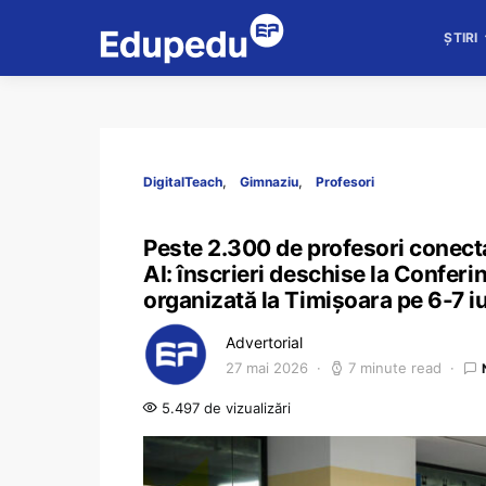
ȘTIRI
DigitalTeach
Gimnaziu
Profesori
Peste 2.300 de profesori conect
AI: înscrieri deschise la Conferi
organizată la Timișoara pe 6-7 iu
Advertorial
27 mai 2026
7 minute read
5.497 de vizualizări