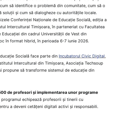
t cum să identifice o problemă din comunitate, cum să o
soluții și cum să dialogheze cu autoritățile locale.
izele Conferinței Naționale de Educație Socială, ediția a
utul Intercultural Timișoara, în parteneriat cu Facultatea
e Educației din cadrul Universității de Vest din
oc în format hibrid, în perioada 6-7 iunie 2026.
ducație Socială face parte din
Incubatorul Civic Digital
,
nstitutul Intercultural din Timișoara, Asociația Techsoup
își propune să transforme sistemul de educație din
500 de profesori și implementarea unor programe
, programul echipează profesorii și tinerii cu
ru a deveni cetățeni digitali activi și responsabili.