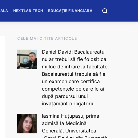
OALĂ
NEXTLAB.TECH
EDUCAȚIE FINANCIARĂ
CELE MAI CITITE ARTICOLE
Daniel David: Bacalaureatul
nu ar trebui să fie folosit ca
mijloc de intrare la facultate.
Bacalaureatul trebuie să fie
un examen care certifică
competențele pe care le ai
după parcursul unui
învățământ obligatoriu
Iasmina Huțupașu, prima
admisă la Medicină
Generală, Universitatea