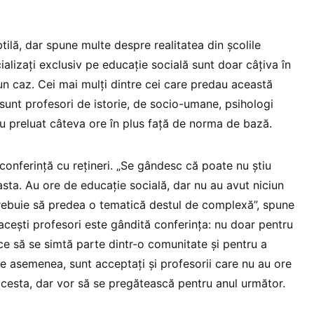
tilă, dar spune multe despre realitatea din școlile
ializați exclusiv pe educație socială sunt doar câțiva în
bun caz. Cei mai mulți dintre cei care predau această
I sunt profesori de istorie, de socio-umane, psihologi
 au preluat câteva ore în plus față de norma de bază.
a conferință cu rețineri. „Se gândesc că poate nu știu
sta. Au ore de educație socială, dar nu au avut niciun
 trebuie să predea o tematică destul de complexă”, spune
acești profesori este gândită conferința: nu doar pentru
face să se simtă parte dintr-o comunitate și pentru a
De asemenea, sunt acceptați și profesorii care nu au ore
acesta, dar vor să se pregătească pentru anul următor.