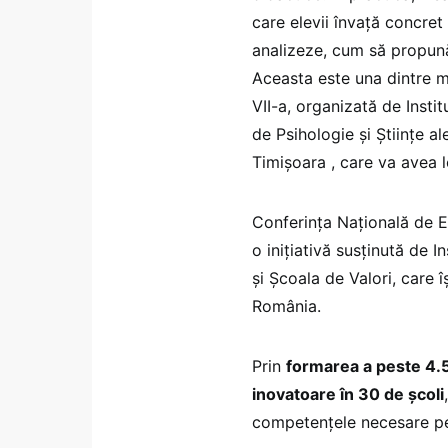
care elevii învață concre
analizeze, cum să propună 
Aceasta este una dintre m
VII-a, organizată de Instit
de Psihologie și Științe al
Timișoara , care va avea l
Conferința Națională de E
o inițiativă susținută de I
și Școala de Valori, care 
România.
Prin
formarea a peste 4.
inovatoare în 30 de școli
competențele necesare pent