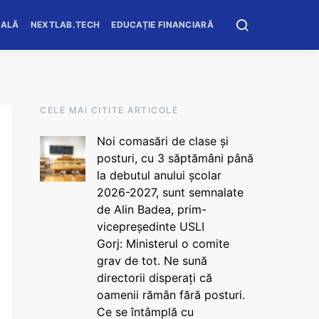
OALĂ
NEXTLAB.TECH
EDUCAȚIE FINANCIARĂ
CELE MAI CITITE ARTICOLE
Noi comasări de clase și
posturi, cu 3 săptămâni până
la debutul anului școlar
2026-2027, sunt semnalate
de Alin Badea, prim-
vicepreședinte USLI
Gorj: Ministerul o comite
grav de tot. Ne sună
directorii disperați că
oamenii rămân fără posturi.
Ce se întâmplă cu