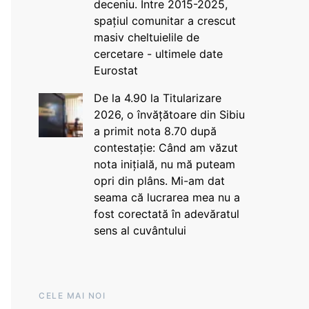
deceniu. Între 2015-2025,
spațiul comunitar a crescut
masiv cheltuielile de
cercetare - ultimele date
Eurostat
De la 4.90 la Titularizare
2026, o învățătoare din Sibiu
a primit nota 8.70 după
contestație: Când am văzut
nota inițială, nu mă puteam
opri din plâns. Mi-am dat
seama că lucrarea mea nu a
fost corectată în adevăratul
sens al cuvântului
CELE MAI NOI