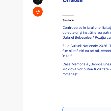
Similare
Controverse în jurul unei licit
obiectelor și înstrăinarea patr
Gabriel Bebeșelea / Poziția case
Ziua Culturii Naționale 2026. T
film și întâlniri cu artiști, cerc
în țară
Casa Memorială „George Enesc
Moldova vor putea fi vizitate 
românești