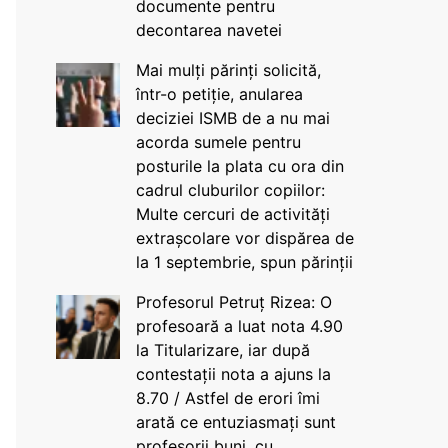
documente pentru
decontarea navetei
Mai mulți părinți solicită,
într-o petiție, anularea
deciziei ISMB de a nu mai
acorda sumele pentru
posturile la plata cu ora din
cadrul cluburilor copiilor:
Multe cercuri de activități
extrașcolare vor dispărea de
la 1 septembrie, spun părinții
Profesorul Petruț Rizea: O
profesoară a luat nota 4.90
la Titularizare, iar după
contestații nota a ajuns la
8.70 / Astfel de erori îmi
arată ce entuziasmați sunt
profesorii buni, cu