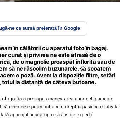
gă-ne ca sursă preferată în Google
am în călătorii cu aparatul foto în bagaj.
er curat și privirea ne este atrasă de o
rică, de o magnolie proaspăt înflorită sau de
indem să ne răscolim buzunarele, să scoatem
facem o poză. Avem la dispoziție filtre, setări
, totul la distanță de câteva butoane.
e, fotografia a presupus manevrarea unor echipamente
fel că ceea ce e perceput acum drept o pasiune relativ la
ată apanajul unui grup restrâns de experți.