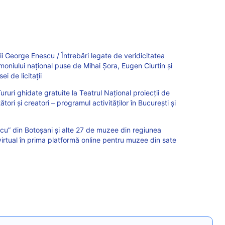
ații George Enescu / Întrebări legate de veridicitatea
imoniului național puse de Mihai Șora, Eugen Ciurtin și
i de licitații
ururi ghidate gratuite la Teatrul Național proiecții de
etători și creatori – programul activităților în București și
u” din Botoșani și alte 27 de muzee din regiunea
virtual în prima platformă online pentru muzee din sate