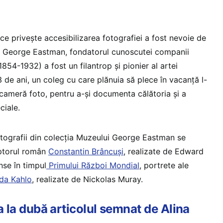
 ce privește accesibilizarea fotografiei a fost nevoie de
de George Eastman, fondatorul cunoscutei companii
54-1932) a fost un filantrop și pionier al artei
 de ani, un coleg cu care plănuia să plece în vacanță l-
cameră foto, pentru a-și documenta călătoria și a
ciale.
fotografii din colecția Muzeului George Eastman se
lptorul român
Constantin Brâncuși
, realizate de Edward
se în timpul
Primului Război Mondial
, portrete ale
ida Kahlo
, realizate de Nickolas Muray.
a la dubă articolul semnat de Alina