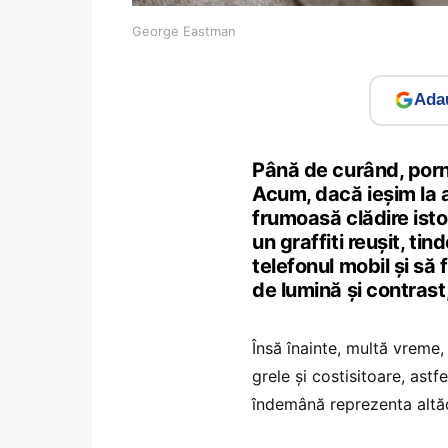
George Eastman
Adau
Până de curând, porne
Acum, dacă ieșim la a
frumoasă clădire isto
un graffiti reușit, t
telefonul mobil și să 
de lumină și contrast
Însă înainte, multă vrem
grele și costisitoare, ast
îndemână reprezenta altăd