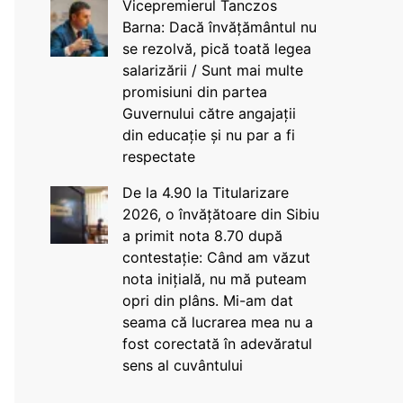
Vicepremierul Tanczos
Barna: Dacă învățământul nu
se rezolvă, pică toată legea
salarizării / Sunt mai multe
promisiuni din partea
Guvernului către angajații
din educație și nu par a fi
respectate
De la 4.90 la Titularizare
2026, o învățătoare din Sibiu
a primit nota 8.70 după
contestație: Când am văzut
nota inițială, nu mă puteam
opri din plâns. Mi-am dat
seama că lucrarea mea nu a
fost corectată în adevăratul
sens al cuvântului