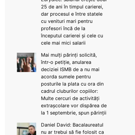
25 de ani în timpul carierei,
dar procesul e între statele
cu venituri mari pentru
profesori încă de la
începutul carierei și cele cu
cele mai mici salarii
Mai mulți părinți solicită,
într-o petiție, anularea
deciziei ISMB de a nu mai
acorda sumele pentru
posturile la plata cu ora din
cadrul cluburilor copiilor:
Multe cercuri de activități
extrașcolare vor dispărea de
la 1 septembrie, spun părinții
Daniel David: Bacalaureatul
nu ar trebui să fie folosit ca