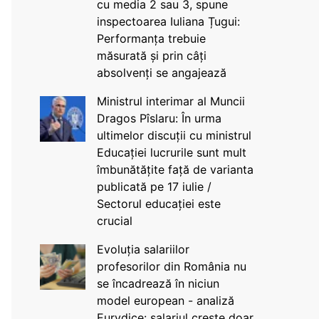
cu media 2 sau 3, spune
inspectoarea Iuliana Țugui:
Performanța trebuie
măsurată și prin câți
absolvenți se angajează
Ministrul interimar al Muncii
Dragos Pîslaru: În urma
ultimelor discuții cu ministrul
Educației lucrurile sunt mult
îmbunătățite față de varianta
publicată pe 17 iulie /
Sectorul educației este
crucial
Evoluția salariilor
profesorilor din România nu
se încadrează în niciun
model european - analiză
Eurydice: salariul crește doar