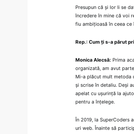
Presupun că și lor li se d
încredere în mine că voi re
fiu ambițioasă în ceea ce
Rep.: Cum ți s-a părut p
Monica Alecsă:
Prima aca
organizată, am avut parte 
Mi-a plăcut mult metoda d
și scrise în detaliu. Deși 
apelat cu ușurință la ajuto
pentru a înțelege.
În 2019, la SuperCoders a
uri web. Înainte să parti