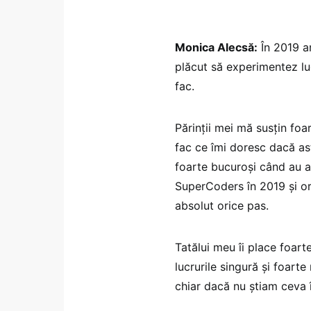
Monica Alecsă:
În 2019 a
plăcut să experimentez luc
fac.
Părinții mei mă susțin foa
fac ce îmi doresc dacă ast
foarte bucuroși când au au
SuperCoders în 2019 și or
absolut orice pas.
Tatălui meu îi place foar
lucrurile singură și foarte
chiar dacă nu știam ceva