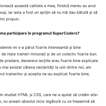
atorează această calitate a mea, fiindcă mereu au avut
uși, iar asta a fost un sprijin să nu mă dau bătută și să
 îmi propun.
rima participare în programul SuperCoders?
demie mi s-a părut foarte interesantă și bine
de niște traineri minunați și de un colectiv foarte bun.
e predare, deoarece lecțiile erau foarte bine explicate
au mai existat câteva neclarități la unii dintre noi, am
rul trainerilor și aceștia ne-au explicat foarte bine,
m studiat HTML și CSS, care ne-a ajutat să creăm site-
cip, nu aveam absolut nicio legătură cu ce înseamnă să