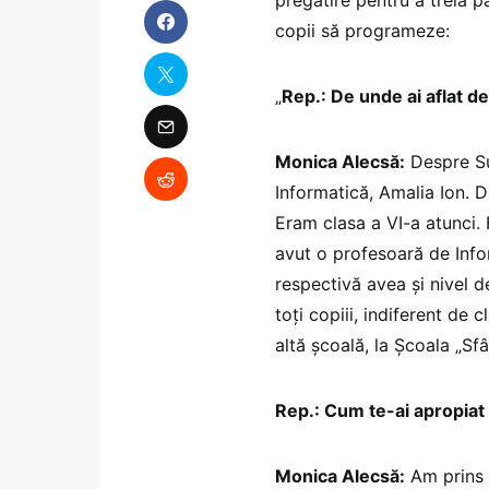
copii să programeze:
„
Rep.: De unde ai aflat 
Monica Alecsă:
Despre Su
Informatică, Amalia Ion. 
Eram clasa a VI-a atunci.
avut o profesoară de Infor
respectivă avea și nivel d
toți copiii, indiferent de
altă școală, la Școala „Sfân
Rep.: Cum te-ai apropiat
Monica Alecsă:
Am prins d