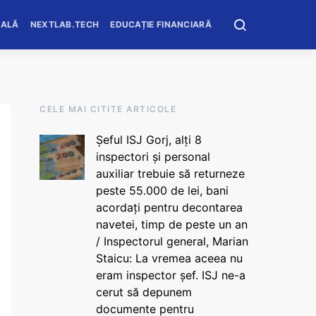
OALĂ
NEXTLAB.TECH
EDUCAȚIE FINANCIARĂ
CELE MAI CITITE ARTICOLE
Șeful ISJ Gorj, alți 8
inspectori și personal
auxiliar trebuie să returneze
peste 55.000 de lei, bani
acordați pentru decontarea
navetei, timp de peste un an
/ Inspectorul general, Marian
Staicu: La vremea aceea nu
eram inspector șef. ISJ ne-a
cerut să depunem
documente pentru