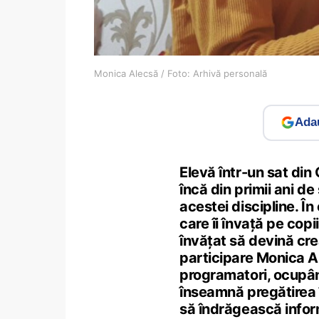
Monica Alecsă / Foto: Arhivă personală
Adau
Elevă într-un sat din
încă din primii ani d
acestei discipline. În
care îi învață pe co
învățat să devină crea
participare Monica Al
programatori, ocupân
înseamnă pregătirea 
să îndrăgească info