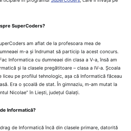
despre SuperCoders?
perCoders am aflat de la profesoara mea de
Dumneaei m-a și îndrumat să particip la acest concurs.
 Fac Informatica cu dumneaei din clasa a V-a, însă am
matică și la clasele pregătitoare – clasa a IV-a. Școala
e liceu pe profilul tehnologic, așa că Informatică făceau
 clasă. Era o școală de stat. În gimnaziu, m-am mutat la
tul Nicolae” în Liești, județul Galați.
 de Informatică?
rag de Informatică încă din clasele primare, datorită