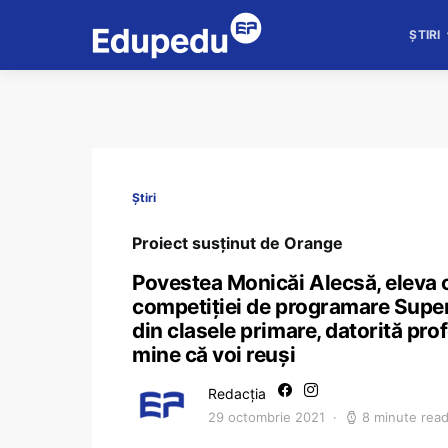
ȘTIRI
Știri
Proiect susținut de Orange
Povestea Monicăi Alecsă, eleva c
competiției de programare Super
din clasele primare, datorită pro
mine că voi reuși
Redacția
29 octombrie 2021
8 minute rea