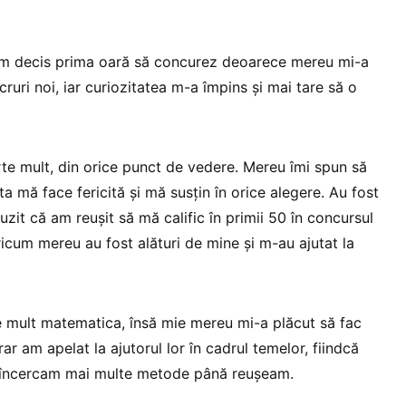
m decis prima oară să concurez deoarece mereu mi-a
ruri noi, iar curiozitatea m-a împins și mai tare să o
rte mult, din orice punct de vedere. Mereu îmi spun să
a mă face fericită și mă susțin în orice alegere. Au fost
zit că am reușit să mă calific în primii 50 în concursul
icum mereu au fost alături de mine și m-au ajutat la
te mult matematica, însă mie mereu mi-a plăcut să fac
 rar am apelat la ajutorul lor în cadrul temelor, fiindcă
 încercam mai multe metode până reușeam.