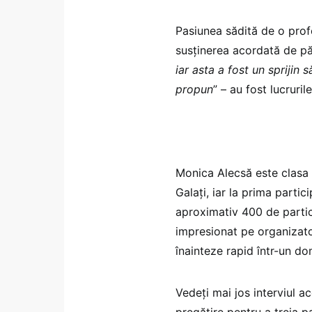
Pasiunea sădită de o prof
susținerea acordată de păr
iar asta a fost un sprijin
propun
” – au fost lucruri
Monica Alecsă este clasa a 
Galați, iar la prima parti
aproximativ 400 de partici
impresionat pe organizato
înainteze rapid într-un do
Vedeți mai jos interviul ac
pregătire pentru a treia 