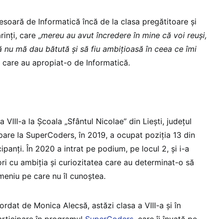
esoară de Informatică încă de la clasa pregătitoare și
inți, care „
mereu au avut încredere în mine că voi reuși,
 să nu mă dau bătută și să fiu ambițioasă în ceea ce îmi
le care au apropiat-o de Informatică.
VIII-a la Școala „Sfântul Nicolae” din Liești, județul
cipare la SuperCoders, în 2019, a ocupat poziția 13 din
panți. În 2020 a intrat pe podium, pe locul 2, și i-a
ri cu ambiția și curiozitatea care au determinat-o să
meniu pe care nu îl cunoștea.
ordat de Monica Alecsă, astăzi clasa a VIII-a și în
participare în programul
SuperCoders
, care îi învață pe