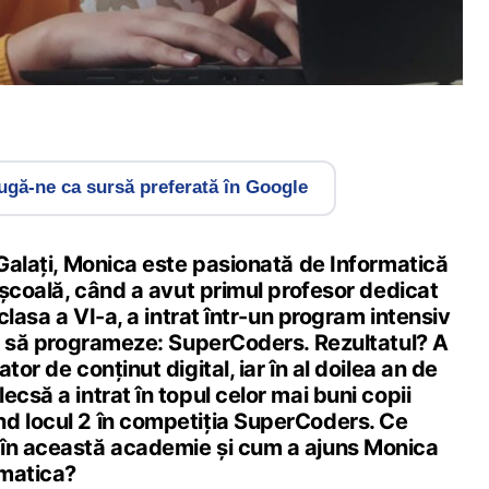
gă-ne ca sursă preferată în Google
 Galați, Monica este pasionată de Informatică
e școală, când a avut primul profesor dedicat
 clasa a VI-a, a intrat într-un program intensiv
pii să programeze: SuperCoders. Rezultatul? A
tor de conținut digital, iar în al doilea an de
ecsă a intrat în topul celor mai buni copii
d locul 2 în competiția SuperCoders. Ce
în această academie și cum a ajuns Monica
rmatica?