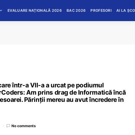
EVALUARE NAȚIONALĂ 2026
BAC 2026
PROFESORI
AI LA ȘC
are într-a VII-a a urcat pe podiumul
Coders: Am prins drag de Informatică încă
fesoarei. Părinții mereu au avut încredere în
d
No comments