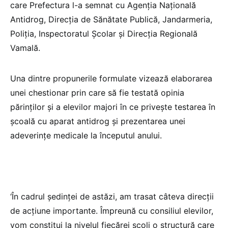
care Prefectura l-a semnat cu Agenţia Naţională
Antidrog, Direcţia de Sănătate Publică, Jandarmeria,
Poliţia, Inspectoratul Şcolar şi Direcţia Regională
Vamală.
Una dintre propunerile formulate vizează elaborarea
unei chestionar prin care să fie testată opinia
părinţilor şi a elevilor majori în ce priveşte testarea în
şcoală cu aparat antidrog şi prezentarea unei
adeverinţe medicale la începutul anului.
‘În cadrul şedinţei de astăzi, am trasat câteva direcţii
de acţiune importante. Împreună cu consiliul elevilor,
vom constitui la nivelul fiecărei şcoli o structură care