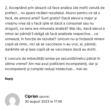
2. Acceptând prin absurd că face analiza (de moft) cerută de
prefect… nu apare nicăieri rezultatul. Atunci pentru ce să o
facă, de amorul artei? Sunt gratis? Dacă elevul e major și
vrea/nu vrea să o facă (știe el dacă a consumat sau nu
droguri), ce sens are minunata analiză? Mai rău, dacă elevul e
minor iar părinții îl obligă să facă analizele respective… ce
urmează, în funcție de rezultat? (oricum nu-și forțează nimeni
copiii să nimic, nici să se vaccineze n-au vrut, ei, părinții,
darămite să-și lase copiii să se vaccineze dacă au dorit).
E concurs de imbecilități emise pe secundă/metru pătrat în
ultima vreme? Am mai avut politicieni incompetenți, dar și
incompetenți și complet reduși intelectual… mai rar.
Reply
Ciprian
spune:
30 august 2023 la 17:56