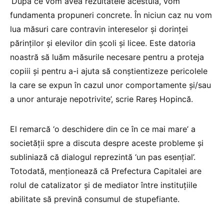
‘După ce vom avea rezultatele acestuia, vom
fundamenta propuneri concrete. În niciun caz nu vom
lua măsuri care contravin intereselor şi dorinţei
părinţilor şi elevilor din şcoli şi licee. Este datoria
noastră să luăm măsurile necesare pentru a proteja
copiii şi pentru a-i ajuta să conştientizeze pericolele
la care se expun în cazul unor comportamente şi/sau
a unor anturaje nepotrivite’, scrie Rareş Hopincă.
El remarcă ‘o deschidere din ce în ce mai mare’ a
societăţii spre a discuta despre aceste probleme şi
subliniază că dialogul reprezintă ‘un pas esenţial’.
Totodată, menţionează că Prefectura Capitalei are
rolul de catalizator şi de mediator între instituţiile
abilitate să prevină consumul de stupefiante.