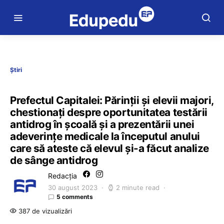
Știri
Prefectul Capitalei: Părinţii şi elevii majori,
chestionaţi despre oportunitatea testării
antidrog în şcoală și a prezentării unei
adeverinţe medicale la începutul anului
care să ateste că elevul şi-a făcut analize
de sânge antidrog
Redacția
30 august 2023
2 minute read
5 comments
387 de vizualizări