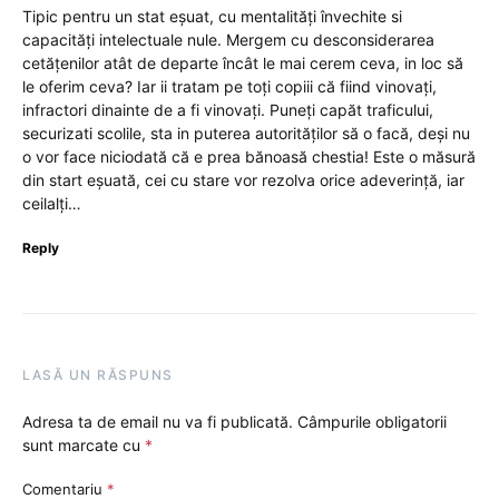
Tipic pentru un stat eșuat, cu mentalități învechite si
capacități intelectuale nule. Mergem cu desconsiderarea
cetățenilor atât de departe încât le mai cerem ceva, in loc să
le oferim ceva? Iar ii tratam pe toți copiii că fiind vinovați,
infractori dinainte de a fi vinovați. Puneți capăt traficului,
securizati scolile, sta in puterea autorităților să o facă, deși nu
o vor face niciodată că e prea bănoasă chestia! Este o măsură
din start eșuată, cei cu stare vor rezolva orice adeverință, iar
ceilalți…
Reply
LASĂ UN RĂSPUNS
Adresa ta de email nu va fi publicată.
Câmpurile obligatorii
sunt marcate cu
*
Comentariu
*