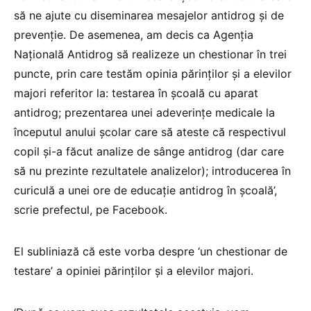
să ne ajute cu diseminarea mesajelor antidrog şi de
prevenţie. De asemenea, am decis ca Agenţia
Naţională Antidrog să realizeze un chestionar în trei
puncte, prin care testăm opinia părinţilor şi a elevilor
majori referitor la: testarea în şcoală cu aparat
antidrog; prezentarea unei adeverinţe medicale la
începutul anului şcolar care să ateste că respectivul
copil şi-a făcut analize de sânge antidrog (dar care
să nu prezinte rezultatele analizelor); introducerea în
curiculă a unei ore de educaţie antidrog în şcoală’,
scrie prefectul, pe Facebook.
El subliniază că este vorba despre ‘un chestionar de
testare’ a opiniei părinţilor şi a elevilor majori.