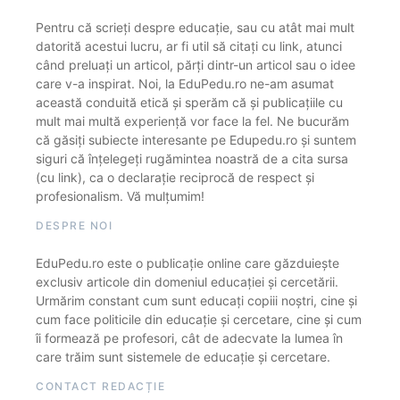
Pentru că scrieți despre educație, sau cu atât mai mult
datorită acestui lucru, ar fi util să citați cu link, atunci
când preluați un articol, părți dintr-un articol sau o idee
care v-a inspirat. Noi, la EduPedu.ro ne-am asumat
această conduită etică și sperăm că și publicațiile cu
mult mai multă experiență vor face la fel. Ne bucurăm
că găsiți subiecte interesante pe Edupedu.ro și suntem
siguri că înțelegeți rugămintea noastră de a cita sursa
(cu link), ca o declarație reciprocă de respect și
profesionalism. Vă mulțumim!
DESPRE NOI
EduPedu.ro este o publicație online care găzduiește
exclusiv articole din domeniul educației și cercetării.
Urmărim constant cum sunt educați copiii noștri, cine și
cum face politicile din educație și cercetare, cine și cum
îi formează pe profesori, cât de adecvate la lumea în
care trăim sunt sistemele de educație și cercetare.
CONTACT REDACȚIE