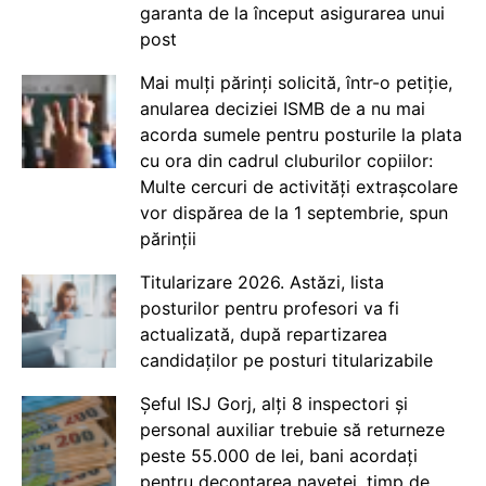
garanta de la început asigurarea unui
post
Mai mulți părinți solicită, într-o petiție,
anularea deciziei ISMB de a nu mai
acorda sumele pentru posturile la plata
cu ora din cadrul cluburilor copiilor:
Multe cercuri de activități extrașcolare
vor dispărea de la 1 septembrie, spun
părinții
Titularizare 2026. Astăzi, lista
posturilor pentru profesori va fi
actualizată, după repartizarea
candidaților pe posturi titularizabile
Șeful ISJ Gorj, alți 8 inspectori și
personal auxiliar trebuie să returneze
peste 55.000 de lei, bani acordați
pentru decontarea navetei, timp de