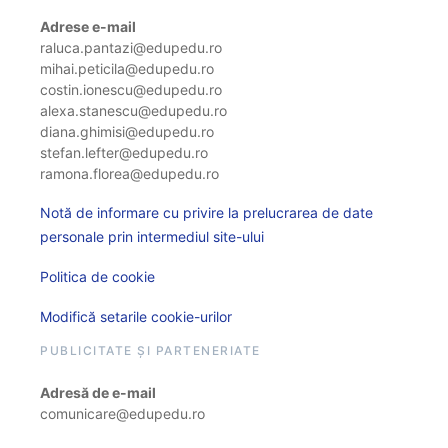
Adrese e-mail
raluca.pantazi@edupedu.ro
mihai.peticila@edupedu.ro
costin.ionescu@edupedu.ro
alexa.stanescu@edupedu.ro
diana.ghimisi@edupedu.ro
stefan.lefter@edupedu.ro
ramona.florea@edupedu.ro
Notă de informare cu privire la prelucrarea de date
personale prin intermediul site-ului
Politica de cookie
Modifică setarile cookie-urilor
PUBLICITATE ȘI PARTENERIATE
Adresă de e-mail
comunicare@edupedu.ro