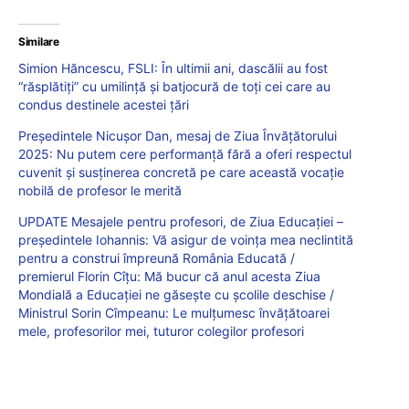
Similare
Simion Hăncescu, FSLI: În ultimii ani, dascălii au fost
“răsplătiţi” cu umilinţă şi batjocură de toţi cei care au
condus destinele acestei țări
Președintele Nicușor Dan, mesaj de Ziua Învățătorului
2025: Nu putem cere performanță fără a oferi respectul
cuvenit și susținerea concretă pe care această vocație
nobilă de profesor le merită
UPDATE Mesajele pentru profesori, de Ziua Educației –
președintele Iohannis: Vă asigur de voința mea neclintită
pentru a construi împreună România Educată /
premierul Florin Cîțu: Mă bucur că anul acesta Ziua
Mondială a Educației ne găsește cu școlile deschise /
Ministrul Sorin Cîmpeanu: Le mulțumesc învățătoarei
mele, profesorilor mei, tuturor colegilor profesori