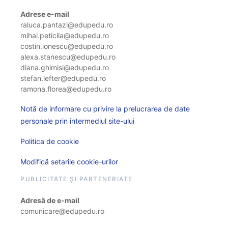
Adrese e-mail
raluca.pantazi@edupedu.ro
mihai.peticila@edupedu.ro
costin.ionescu@edupedu.ro
alexa.stanescu@edupedu.ro
diana.ghimisi@edupedu.ro
stefan.lefter@edupedu.ro
ramona.florea@edupedu.ro
Notă de informare cu privire la prelucrarea de date
personale prin intermediul site-ului
Politica de cookie
Modifică setarile cookie-urilor
PUBLICITATE ȘI PARTENERIATE
Adresă de e-mail
comunicare@edupedu.ro