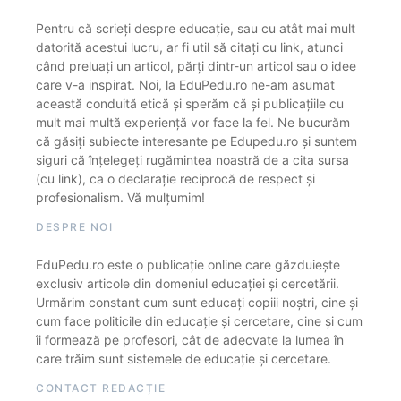
Pentru că scrieți despre educație, sau cu atât mai mult
datorită acestui lucru, ar fi util să citați cu link, atunci
când preluați un articol, părți dintr-un articol sau o idee
care v-a inspirat. Noi, la EduPedu.ro ne-am asumat
această conduită etică și sperăm că și publicațiile cu
mult mai multă experiență vor face la fel. Ne bucurăm
că găsiți subiecte interesante pe Edupedu.ro și suntem
siguri că înțelegeți rugămintea noastră de a cita sursa
(cu link), ca o declarație reciprocă de respect și
profesionalism. Vă mulțumim!
DESPRE NOI
EduPedu.ro este o publicație online care găzduiește
exclusiv articole din domeniul educației și cercetării.
Urmărim constant cum sunt educați copiii noștri, cine și
cum face politicile din educație și cercetare, cine și cum
îi formează pe profesori, cât de adecvate la lumea în
care trăim sunt sistemele de educație și cercetare.
CONTACT REDACȚIE