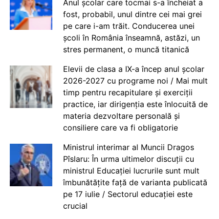
Anul școlar care tocmai s-a încheiat a
fost, probabil, unul dintre cei mai grei
pe care i-am trăit. Conducerea unei
școli în România înseamnă, astăzi, un
stres permanent, o muncă titanică
Elevii de clasa a IX-a încep anul școlar
2026-2027 cu programe noi / Mai mult
timp pentru recapitulare și exerciții
practice, iar dirigenția este înlocuită de
materia dezvoltare personală și
consiliere care va fi obligatorie
Ministrul interimar al Muncii Dragos
Pîslaru: În urma ultimelor discuții cu
ministrul Educației lucrurile sunt mult
îmbunătățite față de varianta publicată
pe 17 iulie / Sectorul educației este
crucial