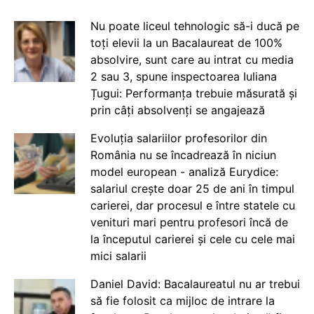
Nu poate liceul tehnologic să-i ducă pe
toți elevii la un Bacalaureat de 100%
absolvire, sunt care au intrat cu media
2 sau 3, spune inspectoarea Iuliana
Țugui: Performanța trebuie măsurată și
prin câți absolvenți se angajează
Evoluția salariilor profesorilor din
România nu se încadrează în niciun
model european - analiză Eurydice:
salariul crește doar 25 de ani în timpul
carierei, dar procesul e între statele cu
venituri mari pentru profesori încă de
la începutul carierei și cele cu cele mai
mici salarii
Daniel David: Bacalaureatul nu ar trebui
să fie folosit ca mijloc de intrare la