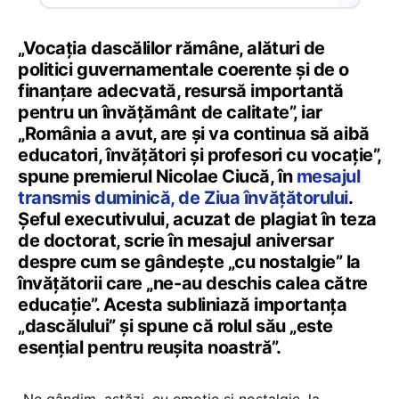
„Vocaţia dascălilor rămâne, alături de
politici guvernamentale coerente şi de o
finanţare adecvată, resursă importantă
pentru un învăţământ de calitate”, iar
„România a avut, are şi va continua să aibă
educatori, învăţători şi profesori cu vocaţie”,
spune premierul Nicolae Ciucă, în
mesajul
transmis duminică, de Ziua învăţătorului
.
Șeful executivului, acuzat de plagiat în teza
de doctorat, scrie în mesajul aniversar
despre cum se gândește „cu nostalgie” la
învățătorii care „ne-au deschis calea către
educație”. Acesta subliniază importanța
„dascălului” și spune că rolul său „este
esenţial pentru reuşita noastră”.