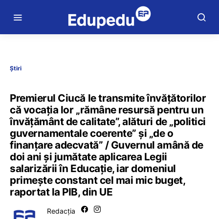
Știri
Premierul Ciucă le transmite învățătorilor
că vocația lor „rămâne resursă pentru un
învățământ de calitate”, alături de „politici
guvernamentale coerente” și „de o
finanţare adecvată” / Guvernul amână de
doi ani și jumătate aplicarea Legii
salarizării în Educație, iar domeniul
primește constant cel mai mic buget,
raportat la PIB, din UE
Redacția