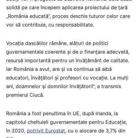
solidă pe care începem aplicarea proiectului de ţară
„România educată”, proces deschis tuturor celor care
vor să contribuie, cu responsabilitate.
Vocaţia dascălilor rămâne, alături de politici
guvernamentale coerente şi de o finanţare adecvată,
resursă importantă pentru un învăţământ de calitate.
Iar România a avut, are şi va continua să aibă
educatori, învăţători şi profesori cu vocaţie. La mulţi
ani, doamnelor şi domnilor învăţători!”, a transmis
premierul Ciucă.
România a fost penultima în UE, după Irlanda, la
capitolul cheltuieli guvernamentale pentru Educație,
în 2020,
potrivit Eurostat
, cu o alocare de 3,7% din