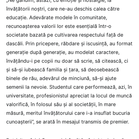
„Ne gândim, astăzi, cu emoţie şi nostalgie, la
învăţătorii noştri, care ne-au deschis calea către
educaţie. Adevărate modele în comunitate,
recunoaşterea valorii lor este esenţială într-o
societate bazată pe cultivarea respectului faţă de
dascăli. Prin pricepere, răbdare şi iscusinţă, au format
generaţie după generaţie, au modelat caractere,
învăţându-i pe copii nu doar să scrie, să citească, ci
şi să-şi iubească familia şi ţara, să deosebească
binele de rău, adevărul de minciună, să-şi ajute
semenii la nevoie. Studentul care performează, azi, în
universitate, profesionistul apreciat la locul de muncă
valorifică, în folosul său şi al societăţii, în mare
măsură, meritul învăţătorului care i-a insuflat bucuria
cunoaşterii”, se arată în mesajul transmis de premier.