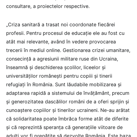
consultare, a proiectelor respective.
„Criza sanitară a trasat noi coordonate fiecărei
profesii. Pentru procesul de educaţie ele au fost cu
atât mai relevante, având în vedere provocarea
trecerii în mediul online. Gestionarea crizei umanitare,
consecinţă a agresiunii militare ruse din Ucraina,
înseamnă şi deschiderea şcolilor, liceelor şi
universităţilor româneşti pentru copiii şi tinerii
refugiaţi în România. Sunt lăudabile mobilizarea şi
adaptarea rapidă a sistemului de învăţământ, precum
şi generozitatea dascălilor români de a oferi sprijin şi
cunoaştere copiilor şi tinerilor ucraineni. Ne-au arătat
că solidaritatea poate îmbrăca forme atât de diferite
şi că reprezintă speranţa că generaţiile viitoare de
adulţi vor fi pregătite să dezvolte România. Este baza