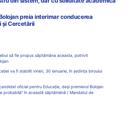
stru din sistem, dar cu soliditate academică
 Bolojan preia interimar conducerea
 și Cercetării
trebui să fie propus săptămâna aceasta, potrivit
lojan
ției va fi stabilit vineri, 30 ianuarie, în ședința biroului
andidat oficial pentru Educație, deși premierul Bolojan
te probabilă” în această săptămână / Mandatul de