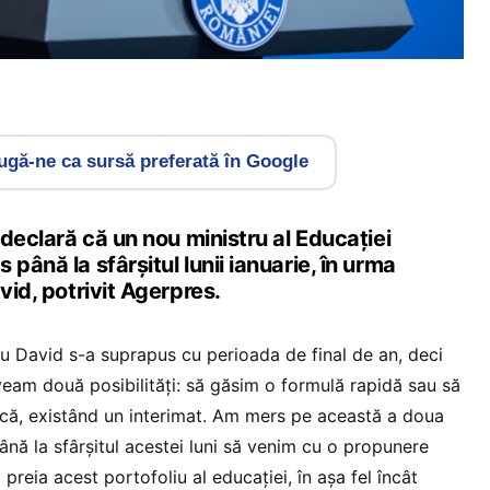
gă-ne ca sursă preferată în Google
n declară că un nou ministru al Educației
până la sfârșitul lunii ianuarie, în urma
vid, potrivit Agerpres.
u David s-a suprapus cu perioada de final de an, deci
veam două posibilități: să găsim o formulă rapidă sau să
ică, existând un interimat. Am mers pe această a doua
până la sfârșitul acestei luni să venim cu o propunere
preia acest portofoliu al educației, în așa fel încât