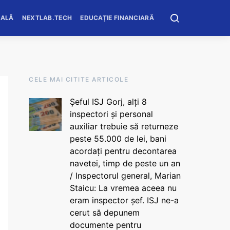
OALĂ
NEXTLAB.TECH
EDUCAȚIE FINANCIARĂ
CELE MAI CITITE ARTICOLE
Șeful ISJ Gorj, alți 8
inspectori și personal
auxiliar trebuie să returneze
peste 55.000 de lei, bani
acordați pentru decontarea
navetei, timp de peste un an
/ Inspectorul general, Marian
Staicu: La vremea aceea nu
eram inspector șef. ISJ ne-a
cerut să depunem
documente pentru