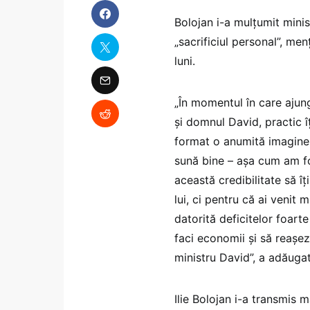
Bolojan i-a mulțumit minis
„sacrificiul personal”, men
luni.
„În momentul în care ajung
și domnul David, practic îț
format o anumită imagine, 
sună bine – așa cum am fos
această credibilitate să îț
lui, ci pentru că ai venit
datorită deficitelor foarte
faci economii și să reașez
ministru David”, a adăugat
Ilie Bolojan i-a transmis