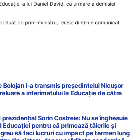
 Educației a lui Daniel David, ca urmare a demisiei.
 preluat de prim-ministru, reiese dintr-un comunicat
e Bolojan i-a transmis președintelui Nicușor
luare a interimatului la Educație de către
prezidențial Sorin Costreie: Nu se înghesuie
l Educației pentru că primează tăierile și
e greu să faci lucruri cu impact pe termen lung