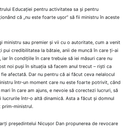
trului Educației pentru activitatea sa și pentru
ționând că „nu este foarte ușor” să fii ministru în aceste
i ministru sau premier și vii cu o autoritate, cum a venit
i pui credibilitatea la bătaie, anii de muncă în care ți-ai
iar în condițiile în care trebuie să iei măsuri care nu
t noi puși în situația să facem anul trecut – riști ca
i fie afectată. Dar nu pentru că ai făcut ceva nelalocul
 ministru într-un moment care nu este foarte potrivit, când
 mari în care am ajuns, e nevoie să corectezi lucruri, să
i lucrurile într-o altă dinamică. Asta a făcut și domnul
 prim-ministrul.
 marți președintelui Nicușor Dan propunerea de revocare