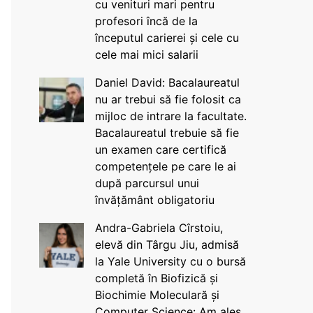
cu venituri mari pentru
profesori încă de la
începutul carierei și cele cu
cele mai mici salarii
Daniel David: Bacalaureatul
nu ar trebui să fie folosit ca
mijloc de intrare la facultate.
Bacalaureatul trebuie să fie
un examen care certifică
competențele pe care le ai
după parcursul unui
învățământ obligatoriu
Andra-Gabriela Cîrstoiu,
elevă din Târgu Jiu, admisă
la Yale University cu o bursă
completă în Biofizică și
Biochimie Moleculară și
Computer Science: Am ales