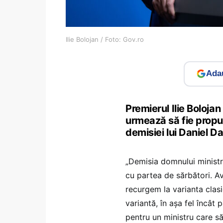
Ilie Bolojan / Foto: Gov.ro
Adau
Premierul Ilie Boloja
urmează să fie propus 
demisiei lui Daniel Da
„Demisia domnului ministr
cu partea de sărbători. A
recurgem la varianta clas
variantă, în așa fel încât 
pentru un ministru care să 