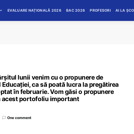
EVALUARE NAȚIONALĂ 2026
BAC 2026
PROFESORI
AI LA ȘC
fârșitul lunii venim cu o propunere de
 Educației, ca să poată lucra la pregătirea
optat în februarie. Vom găsi o propunere
a acest portofoliu important
One comment