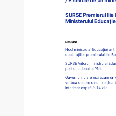
/ E nevoie de un mini
SURSE Premierul Ilie
Ministerului Educației
Similare
Noul ministru al Educației ar 
declarațiilor premierului Ilie Bo
SURSE Viitorul ministru al Educa
politic național al PNL
Guvernul nu are nici acum un c
vorbea despre o numire „foar
interimar expiră în 14 zile