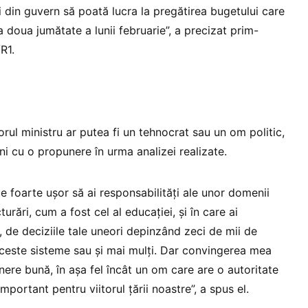
i din guvern să poată lucra la pregătirea bugetului care
a doua jumătate a lunii februarie”, a precizat prim-
R1.
orul ministru ar putea fi un tehnocrat sau un om politic,
i cu o propunere în urma analizei realizate.
este foarte ușor să ai responsabilități ale unor domenii
turări, cum a fost cel al educației, și în care ai
e, de deciziile tale uneori depinzând zeci de mii de
ceste sisteme sau și mai mulți. Dar convingerea mea
ere bună, în așa fel încât un om care are o autoritate
mportant pentru viitorul țării noastre”, a spus el.