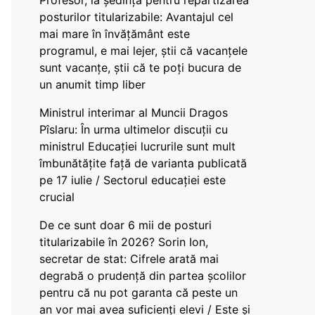
Profesor, la ședința pentru repartizarea
posturilor titularizabile: Avantajul cel
mai mare în învățământ este
programul, e mai lejer, știi că vacanțele
sunt vacanţe, știi că te poți bucura de
un anumit timp liber
Ministrul interimar al Muncii Dragos
Pîslaru: În urma ultimelor discuții cu
ministrul Educației lucrurile sunt mult
îmbunătățite față de varianta publicată
pe 17 iulie / Sectorul educației este
crucial
De ce sunt doar 6 mii de posturi
titularizabile în 2026? Sorin Ion,
secretar de stat: Cifrele arată mai
degrabă o prudență din partea școlilor
pentru că nu pot garanta că peste un
an vor mai avea suficienți elevi / Este și