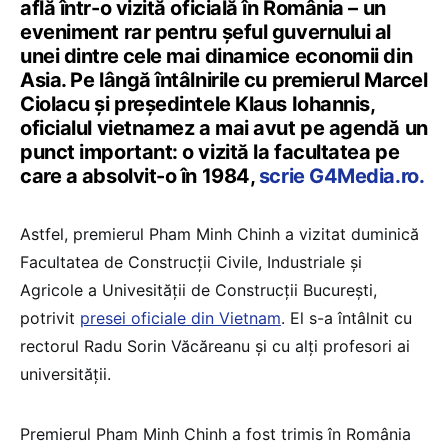
află într-o vizită oficială în România – un
eveniment rar pentru șeful guvernului al
unei dintre cele mai dinamice economii din
Asia. Pe lângă întâlnirile cu premierul Marcel
Ciolacu și președintele Klaus Iohannis,
oficialul vietnamez a mai avut pe agendă un
punct important: o vizită la facultatea pe
care a absolvit-o în 1984,
scrie G4Media.ro.
Astfel, premierul Pham Minh Chinh a vizitat duminică
Facultatea de Construcții Civile, Industriale și
Agricole a Univesității de Construcții București,
potrivit
presei oficiale din Vietnam
. El s-a întâlnit cu
rectorul Radu Sorin Văcăreanu și cu alți profesori ai
universității.
Premierul Pham Minh Chinh a fost trimis în România