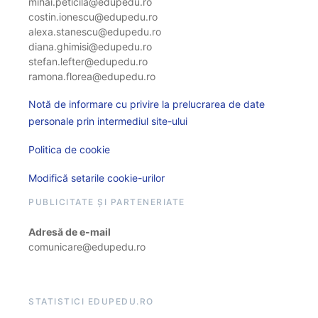
mihai.peticila@edupedu.ro
costin.ionescu@edupedu.ro
alexa.stanescu@edupedu.ro
diana.ghimisi@edupedu.ro
stefan.lefter@edupedu.ro
ramona.florea@edupedu.ro
Notă de informare cu privire la prelucrarea de date
personale prin intermediul site-ului
Politica de cookie
Modifică setarile cookie-urilor
PUBLICITATE ȘI PARTENERIATE
Adresă de e-mail
comunicare@edupedu.ro
STATISTICI EDUPEDU.RO