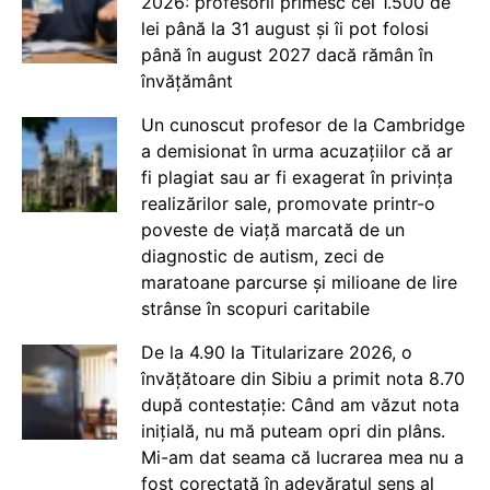
2026: profesorii primesc cei 1.500 de
lei până la 31 august și îi pot folosi
până în august 2027 dacă rămân în
învățământ
Un cunoscut profesor de la Cambridge
a demisionat în urma acuzațiilor că ar
fi plagiat sau ar fi exagerat în privința
realizărilor sale, promovate printr-o
poveste de viață marcată de un
diagnostic de autism, zeci de
maratoane parcurse și milioane de lire
strânse în scopuri caritabile
De la 4.90 la Titularizare 2026, o
învățătoare din Sibiu a primit nota 8.70
după contestație: Când am văzut nota
inițială, nu mă puteam opri din plâns.
Mi-am dat seama că lucrarea mea nu a
fost corectată în adevăratul sens al