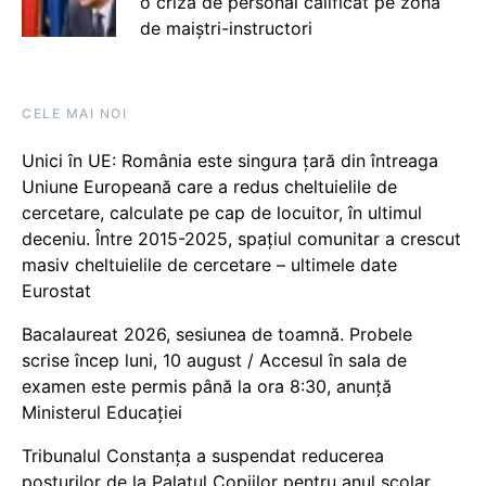
o criză de personal calificat pe zona
de maiștri-instructori
CELE MAI NOI
Unici în UE: România este singura țară din întreaga
Uniune Europeană care a redus cheltuielile de
cercetare, calculate pe cap de locuitor, în ultimul
deceniu. Între 2015-2025, spațiul comunitar a crescut
masiv cheltuielile de cercetare – ultimele date
Eurostat
Bacalaureat 2026, sesiunea de toamnă. Probele
scrise încep luni, 10 august / Accesul în sala de
examen este permis până la ora 8:30, anunță
Ministerul Educației
Tribunalul Constanța a suspendat reducerea
posturilor de la Palatul Copiilor pentru anul școlar