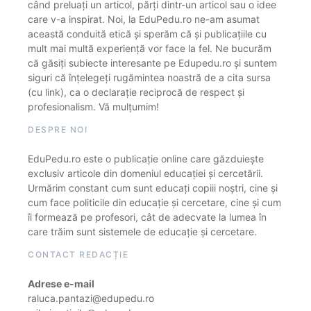
când preluați un articol, părți dintr-un articol sau o idee
care v-a inspirat. Noi, la EduPedu.ro ne-am asumat
această conduită etică și sperăm că și publicațiile cu
mult mai multă experiență vor face la fel. Ne bucurăm
că găsiți subiecte interesante pe Edupedu.ro și suntem
siguri că înțelegeți rugămintea noastră de a cita sursa
(cu link), ca o declarație reciprocă de respect și
profesionalism. Vă mulțumim!
DESPRE NOI
EduPedu.ro este o publicație online care găzduiește
exclusiv articole din domeniul educației și cercetării.
Urmărim constant cum sunt educați copiii noștri, cine și
cum face politicile din educație și cercetare, cine și cum
îi formează pe profesori, cât de adecvate la lumea în
care trăim sunt sistemele de educație și cercetare.
CONTACT REDACȚIE
Adrese e-mail
raluca.pantazi@edupedu.ro