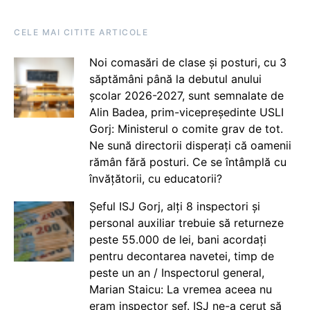
CELE MAI CITITE ARTICOLE
Noi comasări de clase și posturi, cu 3
săptămâni până la debutul anului
școlar 2026-2027, sunt semnalate de
Alin Badea, prim-vicepreședinte USLI
Gorj: Ministerul o comite grav de tot.
Ne sună directorii disperați că oamenii
rămân fără posturi. Ce se întâmplă cu
învățătorii, cu educatorii?
Șeful ISJ Gorj, alți 8 inspectori și
personal auxiliar trebuie să returneze
peste 55.000 de lei, bani acordați
pentru decontarea navetei, timp de
peste un an / Inspectorul general,
Marian Staicu: La vremea aceea nu
eram inspector șef. ISJ ne-a cerut să