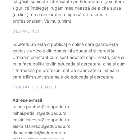
că găsiți subiecte interesante pe Edupedu.ro și suntem
siguri că înțelegeți rugămintea noastră de a cita sursa
(cu link), ca o declarație reciprocă de respect și
profesionalism. Vă mulțumim!
DESPRE NOI
EduPedu.ro este o publicație online care găzduiește
exclusiv articole din domeniul educației și cercetării.
Urmărim constant cum sunt educați copiii noștri, cine și
cum face politicile din educație și cercetare, cine și cum
îi formează pe profesori, cât de adecvate la lumea în
care trăim sunt sistemele de educație și cercetare.
CONTACT REDACȚIE
Adrese e-mail
raluca.pantazi@edupedu.ro
mihai.peticila@edupedu.ro
costin.ionescu@edupedu.ro
alexa.stanescu@edupedu.ro
diana.ghimisi@edupedu.ro