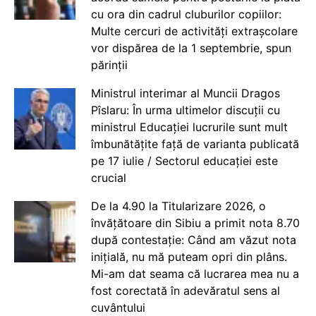
cu ora din cadrul cluburilor copiilor:
Multe cercuri de activități extrașcolare
vor dispărea de la 1 septembrie, spun
părinții
Ministrul interimar al Muncii Dragos
Pîslaru: În urma ultimelor discuții cu
ministrul Educației lucrurile sunt mult
îmbunătățite față de varianta publicată
pe 17 iulie / Sectorul educației este
crucial
De la 4.90 la Titularizare 2026, o
învățătoare din Sibiu a primit nota 8.70
după contestație: Când am văzut nota
inițială, nu mă puteam opri din plâns.
Mi-am dat seama că lucrarea mea nu a
fost corectată în adevăratul sens al
cuvântului