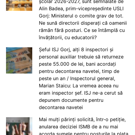
școlar 2026-2027, sunt semnalate de
Alin Badea, prim-vicepreședinte USLI
Gorj: Ministerul o comite grav de tot.
Ne sună directorii disperați că oamenii
rămân fără posturi. Ce se întâmplă cu
învățătorii, cu educatorii?
Șeful ISJ Gorj, alți 8 inspectori și
personal auxiliar trebuie să returneze
peste 55.000 de lei, bani acordați
pentru decontarea navetei, timp de
peste un an / Inspectorul general,
Marian Staicu: La vremea aceea nu
eram inspector șef. ISJ ne-a cerut să
depunem documente pentru
decontarea navetei
Mai mulți părinți solicită, într-o petiție,
anularea deciziei ISMB de a nu mai
acorda sumele pentru posturile la plata