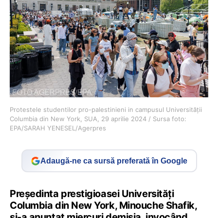
Protestele studentilor pro-palestinieni in campusul Universității
Columbia din New York, SUA, 29 aprilie 2024 / Sursa foto:
EPA/SARAH YENESEL/Agerpres
Adaugă-ne ca sursă preferată în Google
Preşedinta prestigioasei Universităţi
Columbia din New York, Minouche Shafik,
şi-a anunţat miercuri demisia, invocând