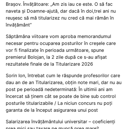
Brașov. Învățătoare: „Am zis iau ce este. O să fac
naveta și Doamne-ajută, dar dacă în doi,trei ani nu
reușesc să mă titularizez nu cred că mai rămân în
învățământ”
Săptămâna viitoare vom aproba memorandumul
necesar pentru ocuparea posturilor în creșele care
vor fi finalizate în perioada următoare, spune
premierul Bolojan, la 2 zile după ce s-au afișat
rezultatele finale de la Titularizare 2026
Sorin Ion, întrebat cum le răspunde profesorilor care
dau an de an Titularizarea, obțin note mari, dar nu au
post pe perioadă nedeterminată: În ultimii ani am
încercat să ținem cât se poate de bine sub control
posturile titularizabile / La niciun concurs nu poți
garanta de la început asigurarea unui post
Salarizarea învățământului universitar – coeficienți
prea mici sau taxare pe muncă prea mare?