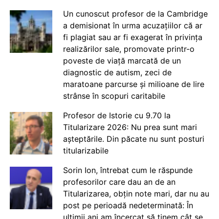
Un cunoscut profesor de la Cambridge
a demisionat în urma acuzațiilor că ar
fi plagiat sau ar fi exagerat în privința
realizărilor sale, promovate printr-o
poveste de viață marcată de un
diagnostic de autism, zeci de
maratoane parcurse și milioane de lire
strânse în scopuri caritabile
Profesor de Istorie cu 9.70 la
Titularizare 2026: Nu prea sunt mari
așteptările. Din păcate nu sunt posturi
titularizabile
Sorin Ion, întrebat cum le răspunde
profesorilor care dau an de an
Titularizarea, obțin note mari, dar nu au
post pe perioadă nedeterminată: În
ultimii ani am încercat să ținem cât se