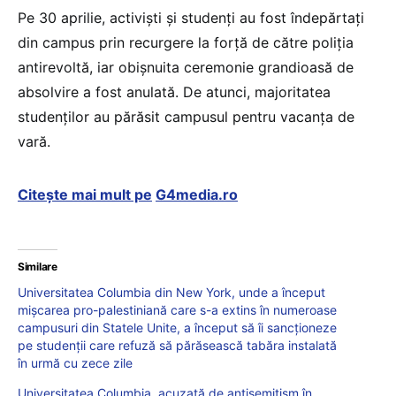
Pe 30 aprilie, activişti şi studenţi au fost îndepărtaţi
din campus prin recurgere la forţă de către poliţia
antirevoltă, iar obişnuita ceremonie grandioasă de
absolvire a fost anulată. De atunci, majoritatea
studenţilor au părăsit campusul pentru vacanţa de
vară.
Citește mai mult pe
G4media.ro
Similare
Universitatea Columbia din New York, unde a început
mişcarea pro-palestiniană care s-a extins în numeroase
campusuri din Statele Unite, a început să îi sancţioneze
pe studenţii care refuză să părăsească tabăra instalată
în urmă cu zece zile
Universitatea Columbia, acuzată de antisemitism în