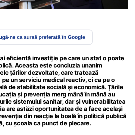
gă-ne ca sursă preferată în Google
i eficientă investiție pe care un stat o poate
blică. Aceasta este concluzia unanim
le țărilor dezvoltate, care tratează
pe un serviciu medical reactiv, ci ca pe o
lă de stabilitate socială și economică. Țările
ducația și prevenția merg mână în mână au
rile sistemului sanitar, dar și vulnerabilitatea
a are astăzi oportunitatea de a face același
evenția din reacție la boală în politică publică
tă, cu școala ca punct de plecare.