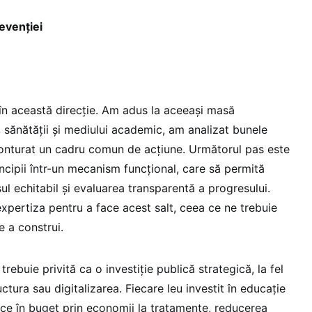
evenției
 în această direcție. Am adus la aceeași masă
, sănătății și mediului academic, am analizat bunele
conturat un cadru comun de acțiune. Următorul pas este
ncipii într-un mecanism funcțional, care să permită
l echitabil și evaluarea transparentă a progresului.
xpertiza pentru a face acest salt, ceea ce ne trebuie
 a construi.
rebuie privită ca o investiție publică strategică, la fel
ctura sau digitalizarea. Fiecare leu investit în educație
rce în buget prin economii la tratamente, reducerea