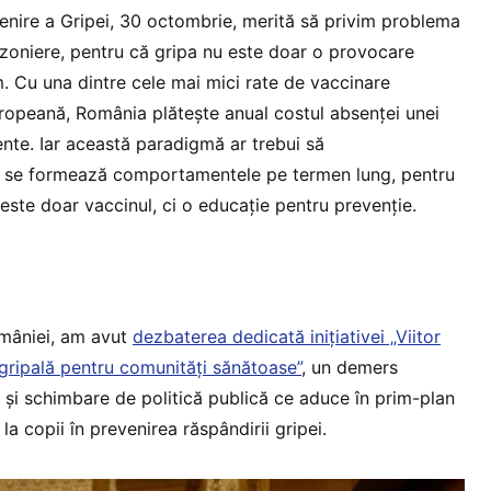
nire a Gripei, 30 octombrie, merită să privim problema
zoniere, pentru că gripa nu este doar o provocare
m. Cu una dintre cele mai mici rate de vaccinare
ropeană, România plătește anual costul absenței unei
ente. Iar această paradigmă ar trebui să
 se formează comportamentele pe termen lung, pentru
este doar vaccinul, ci o educație pentru prevenție.
omâniei, am avut
dezbaterea dedicată inițiativei „Viitor
igripală pentru comunități sănătoase”
, un demers
e și schimbare de politică publică ce aduce în prim-plan
 la copii în prevenirea răspândirii gripei.