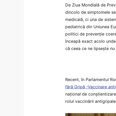
De Ziua Mondială de Preve
dincolo de simptomele se
medicală, ci una de siste
pediatrică din Uniunea Eu
politici de prevenție coer
înceapă exact acolo unde
că ceea ce ne lipsește nu 
Recent, în Parlamentul R
fără Gripă -Vaccinare ant
național de conștientizar
rolul vaccinării antigripale