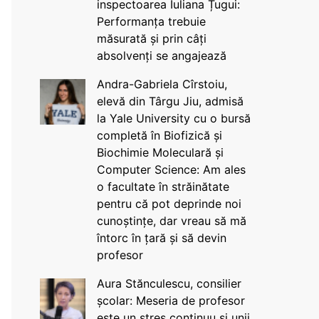
inspectoarea Iuliana Țugui:
Performanța trebuie
măsurată și prin câți
absolvenți se angajează
Andra-Gabriela Cîrstoiu,
elevă din Târgu Jiu, admisă
la Yale University cu o bursă
completă în Biofizică și
Biochimie Moleculară și
Computer Science: Am ales
o facultate în străinătate
pentru că pot deprinde noi
cunoștințe, dar vreau să mă
întorc în țară și să devin
profesor
Aura Stănculescu, consilier
școlar: Meseria de profesor
este un stres continuu și unii