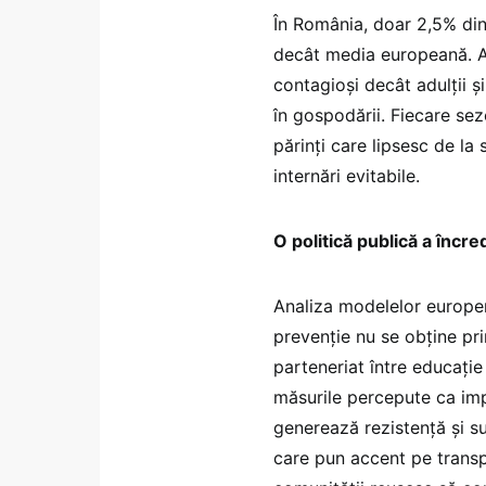
În România, doar 2,5% dint
decât media europeană. As
contagioși decât adulții ș
în gospodării. Fiecare sez
părinți care lipsesc de la 
internări evitabile.
O politică publică a încred
Analiza modelelor europen
prevenție nu se obține pri
parteneriat între educați
măsurile percepute ca imp
generează rezistență și s
care pun accent pe transp