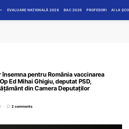
EVALUARE NAȚIONALĂ 2026
BAC 2026
PROFESORI
AI LA ȘC
 ar însemna pentru România vaccinarea
/ Op Ed Mihai Ghigiu, deputat PSD,
vățământ din Camera Deputaților
d
2 comments