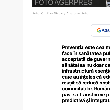
Foto: Cristian Nistor / Agerpres Foto
Adau
Prevenția este cea ma
face în sănătatea pu
acceptată de guverne
sănătatea nu doar ca 
infrastructură esenția
care au înțeles că e
reușit să reducă costu
comunităților. Români
pas, să transforme pr
predictivă și integra