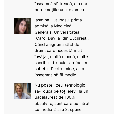
înseamnă să treacă, din nou,
prin emoțiile unui examen
Iasmina Huțupașu, prima
admisă la Medicină
Generală, Universitatea
„Carol Davila” din București:
Când alegi un astfel de
drum, care necesită mult
învățat, multă muncă, multe
sacrificii, trebuie s-o faci cu
sufletul. Pentru mine, asta
înseamnă să fii medic
Nu poate liceul tehnologic
să-i ducă pe toți elevii la un
Bacalaureat de 100%
absolvire, sunt care au intrat
cu media 2 sau 3, spune