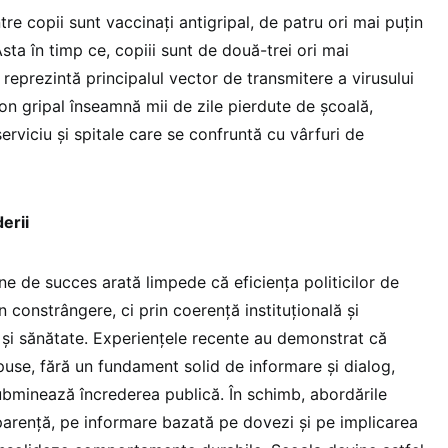
re copii sunt vaccinați antigripal, de patru ori mai puțin
ta în timp ce, copiii sunt de două-trei ori mai
i reprezintă principalul vector de transmitere a virusului
on gripal înseamnă mii de zile pierdute de școală,
serviciu și spitale care se confruntă cu vârfuri de
erii
e de succes arată limpede că eficiența politicilor de
n constrângere, ci prin coerență instituțională și
e și sănătate. Experiențele recente au demonstrat că
use, fără un fundament solid de informare și dialog,
ubminează încrederea publică. În schimb, abordările
arență, pe informare bazată pe dovezi și pe implicarea