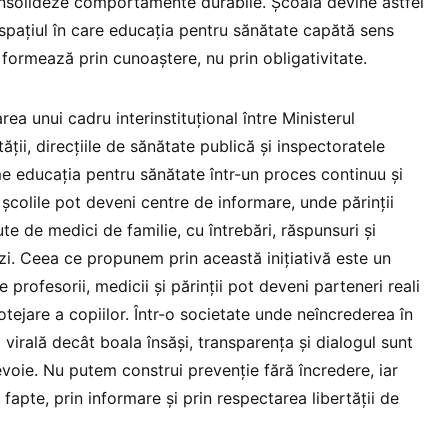
onsolideze comportamente durabile. Școala devine astfel
i spațiul în care educația pentru sănătate capătă sens
 formează prin cunoaștere, nu prin obligativitate.
a unui cadru interinstituțional între Ministerul
ății, direcțiile de sănătate publică și inspectoratele
me educația pentru sănătate într-un proces continuu și
 școlile pot deveni centre de informare, unde părinții
ute de medici de familie, cu întrebări, răspunsuri și
zi. Ceea ce propunem prin această inițiativă este un
profesorii, medicii și părinții pot deveni parteneri reali
tejare a copiilor. Într-o societate unde neîncrederea în
 virală decât boala însăși, transparența și dialogul sunt
voie. Nu putem construi prevenție fără încredere, iar
fapte, prin informare și prin respectarea libertății de