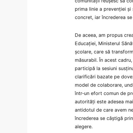
comunității reușesc să c
prima linie a prevenției ș
concret, iar încrederea se
De aceea, am propus creare
Educației, Ministerul Sănăt
școlare, care să transfor
măsurabil. În acest cadru,
participă la sesiuni susțin
clarificări bazate pe dove
model de colaborare, unde 
într-un efort comun de pro
autorități este adesea mai
antidotul de care avem ne
încrederea se câștigă prin 
alegere.