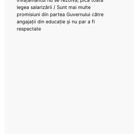
învățământul nu se rezolvă, pică toată
legea salarizării / Sunt mai multe
promisiuni din partea Guvernului către
angajații din educație și nu par a fi
respectate