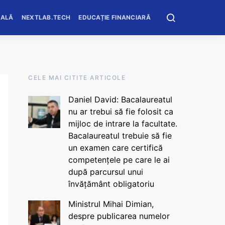
OALĂ
NEXTLAB.TECH
EDUCAȚIE FINANCIARĂ
CELE MAI CITITE ARTICOLE
Daniel David: Bacalaureatul
nu ar trebui să fie folosit ca
mijloc de intrare la facultate.
Bacalaureatul trebuie să fie
un examen care certifică
competențele pe care le ai
după parcursul unui
învățământ obligatoriu
Ministrul Mihai Dimian,
despre publicarea numelor