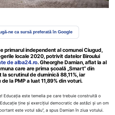
gă-ne ca sursă preferată în Google
de primarul independent al comunei Ciugud,
egerile locale 2020, potrivit datelor Biroului
ate de alba24.ro
. Gheorghe Damian, aflat la al
muna care are prima școală „Smart” din
t la scrutinul de duminică 88,11%, iar
de la PMP a luat 11,89% din voturi.
! Educația este temelia pe care trebuie construită o
Educație ține și exercițiul democratic de astăzi și un om
ortant este votul său”, a spus Damian în ziua votului.