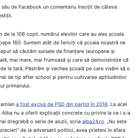
l său de Facebook un comentariu însoțit de câteva
stiții.
 de la 108 copii, numărul elevilor care au ales școala
ape 160. Suntem atât de fericiți că școala noastră ne
eput să căutăm sursele de finanțare (europene și
oală, mai mare, mai frumoasă și care să demonstreze că
de la țară. Păstrăm și vechea școală pe care visăm să o
l de tip after school și pentru cultivarea aptitudinilor
jul primarului.
Damian
a fost exclus de PSD din partid în 2018
. La acel
ba nu a oferit explicații concrete cu privire la ce i s-a
mai dregrabă o serie de aluzii, scria
alba24.ro
. „Nu este
recieri” de la adversarii politici, avea prieteni în afara