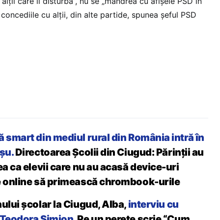
alții care îl disturbă”, nu se „mândrea cu afișele PSD în
 concediile cu alții, din alte partide, spunea șeful PSD
 smart din mediul rural din România intră în
șu.
Directoarea Școlii din Ciugud: Părinții au
ea ca elevii care nu au acasă device-uri
e online să primească chrombook-urile
ului școlar la Ciugud, Alba,
interviu cu
 Teodora Simion.
Pe un perete scrie “Cum