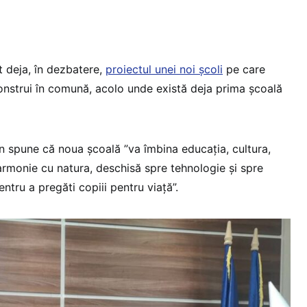
 deja, în dezbatere,
proiectul unei noi școli
pe care
construi în comună, acolo unde există deja prima școală
 spune că noua școală ”va îmbina educația, cultura,
ă armonie cu natura, deschisă spre tehnologie și spre
pentru a pregăti copiii pentru viață”.