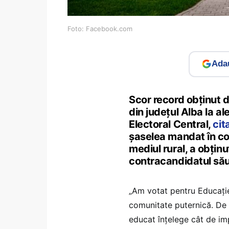
Foto: Facebook.com
Adau
Scor record obținut 
din județul Alba la al
Electoral Central,
cit
șaselea mandat în co
mediul rural, a obținu
contracandidatul său 
„Am votat pentru Educație
comunitate puternică. De 
educat înțelege cât de imp