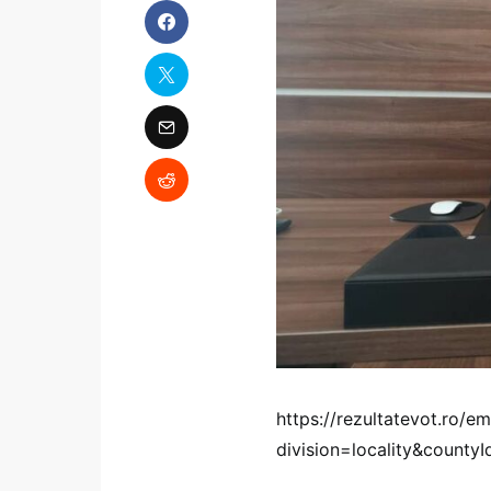
https://rezultatevot.ro/e
division=locality&countyI