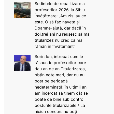
Ședințele de repartizare a
profesorilor 2026, la Sibiu.
Învățătoare: „Am zis iau ce
este. O să fac naveta și
Doamne-ajută, dar dacă în
doi,trei ani nu reușesc să mă
titularizez nu cred că mai
rămân în învățământ”
Sorin Ion, întrebat cum le
răspunde profesorilor care
dau an de an Titularizarea,
obțin note mari, dar nu au
post pe perioadă
nedeterminată: În ultimii ani
am încercat să ținem cât se
poate de bine sub control
posturile titularizabile / La
niciun concurs nu poți