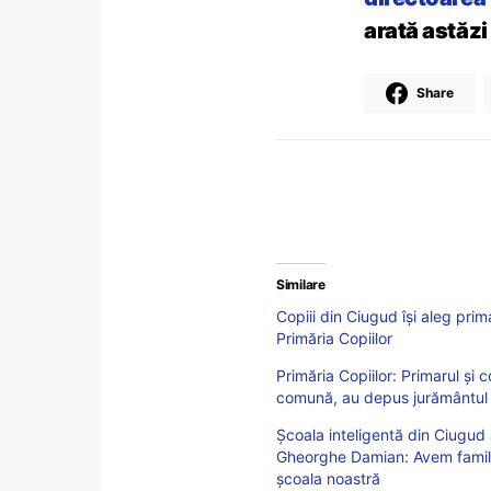
arată astăzi
Share
Similare
Copiii din Ciugud îşi aleg primar
Primăria Copiilor
Primăria Copiilor: Primarul şi c
comună, au depus jurământul 
Școala inteligentă din Ciugud a
Gheorghe Damian: Avem familii d
școala noastră