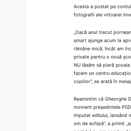
Acesta a postat pe contu
fotografii ale viitoarei inve
„Dacă anul trecut porneam
smart ajunge acum la apro
rămâne mică, încât am înc
private pentru o nouă șc
NU lăsăm să piară școala 
facem un centru educaționa
copiilor”, se arată în mesa
Reamintim că Gheorghe 
moment președintele PSD Al
imputat edilului, lansând 
om de echipă”, a primit „ap