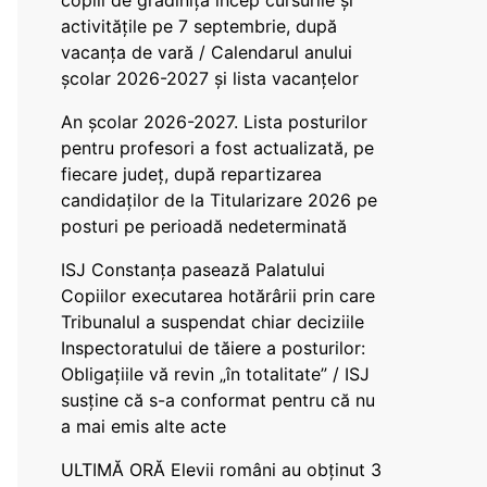
copiii de grădiniță încep cursurile și
activitățile pe 7 septembrie, după
vacanța de vară / Calendarul anului
școlar 2026-2027 și lista vacanțelor
An școlar 2026-2027. Lista posturilor
pentru profesori a fost actualizată, pe
fiecare județ, după repartizarea
candidaților de la Titularizare 2026 pe
posturi pe perioadă nedeterminată
ISJ Constanța pasează Palatului
Copiilor executarea hotărârii prin care
Tribunalul a suspendat chiar deciziile
Inspectoratului de tăiere a posturilor:
Obligațiile vă revin „în totalitate” / ISJ
susține că s-a conformat pentru că nu
a mai emis alte acte
ULTIMĂ ORĂ Elevii români au obținut 3