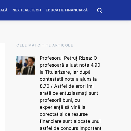
OALĂ
NEXTLAB.TECH
EDUCAȚIE FINANCIARĂ
CELE MAI CITITE ARTICOLE
Profesorul Petruț Rizea: O
profesoară a luat nota 4.90
la Titularizare, iar după
contestații nota a ajuns la
8.70 / Astfel de erori îmi
arată ce entuziasmați sunt
profesorii buni, cu
experiență să vină la
corectat și ce resurse
financiare sunt alocate unui
astfel de concurs important