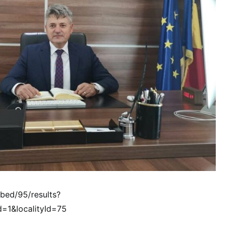
mbed/95/results?
d=1&localityId=75