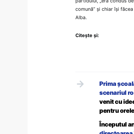
partidului, „era condus de 
comună” și chiar își făcea
Alba.
Citește și:
Prima școală
scenariul ro
venit cu ide
pentru orel
Începutul an
directoarea