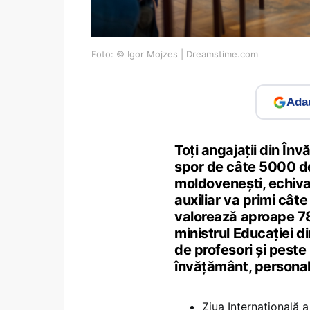
Foto: © Igor Mojzes | Dreamstime.com
Adau
Toți angajații din În
spor de câte 5000 de 
moldovenești, echival
auxiliar va primi cât
valorează aproape 780
ministrul Educației d
de profesori și peste
învățământ, personal
Ziua Internațională 