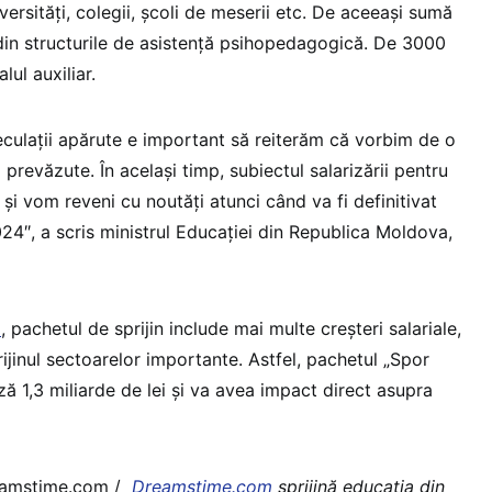
iversități, colegii, școli de meserii etc. De aceeași sumă
 din structurile de asistență psihopedagogică. De 3000
lul auxiliar.
culații apărute e important să reiterăm că vorbim de o
 prevăzute. În același timp, subiectul salarizării pentru
 și vom reveni cu noutăți atunci când va fi definitivat
24″, a scris ministrul Educației din Republica Moldova,
d
, pachetul de sprijin include mai multe creșteri salariale,
rijinul sectoarelor importante. Astfel, pachetul „Spor
 1,3 miliarde de lei și va avea impact direct asupra
reamstime.com /
Dreamstime.com
sprijină educaţia din