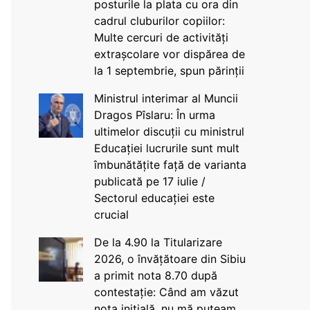
posturile la plata cu ora din
cadrul cluburilor copiilor:
Multe cercuri de activități
extrașcolare vor dispărea de
la 1 septembrie, spun părinții
Ministrul interimar al Muncii
Dragos Pîslaru: În urma
ultimelor discuții cu ministrul
Educației lucrurile sunt mult
îmbunătățite față de varianta
publicată pe 17 iulie /
Sectorul educației este
crucial
De la 4.90 la Titularizare
2026, o învățătoare din Sibiu
a primit nota 8.70 după
contestație: Când am văzut
nota inițială, nu mă puteam