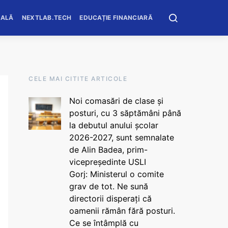
OALĂ
NEXTLAB.TECH
EDUCAȚIE FINANCIARĂ
CELE MAI CITITE ARTICOLE
Noi comasări de clase și
posturi, cu 3 săptămâni până
la debutul anului școlar
2026-2027, sunt semnalate
de Alin Badea, prim-
vicepreședinte USLI
Gorj: Ministerul o comite
grav de tot. Ne sună
directorii disperați că
oamenii rămân fără posturi.
Ce se întâmplă cu