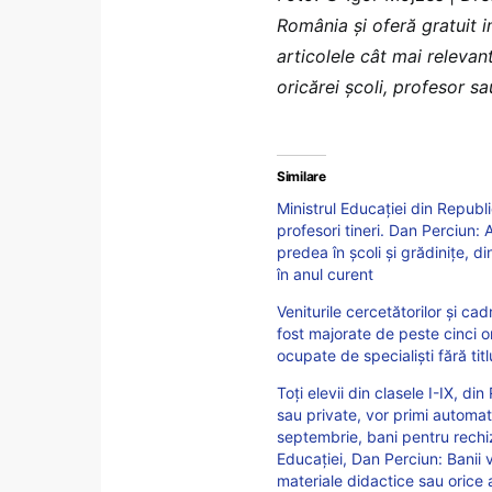
România şi oferă gratuit 
articolele cât mai relevant
oricărei școli, profesor s
Similare
Ministrul Educației din Repub
profesori tineri. Dan Perciun:
predea în școli și grădinițe, di
în anul curent
Veniturile cercetătorilor și c
fost majorate de peste cinci o
ocupate de specialiști fără titlu
Toți elevii din clasele I-IX, di
sau private, vor primi automat 
septembrie, bani pentru rechiz
Educației, Dan Perciun: Banii v
materiale didactice sau orice 