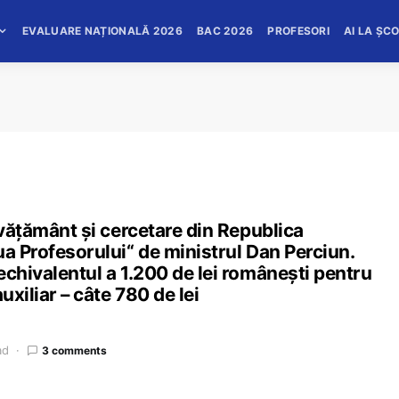
EVALUARE NAȚIONALĂ 2026
BAC 2026
PROFESORI
AI LA ȘC
nvățământ și cercetare din Republica
ua Profesorului“ de ministrul Dan Perciun.
echivalentul a 1.200 de lei românești pentru
uxiliar – câte 780 de lei
ad
3 comments