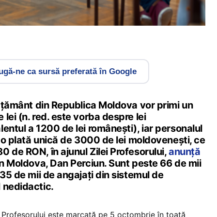
gă-ne ca sursă preferată în Google
vățământ din Republica Moldova vor primi un
lei (n. red. este vorba despre lei
entul a 1200 de lei românești), iar personalul
e o plată unică de 3000 de lei moldovenești, ce
 de RON, în ajunul Zilei Profesorului,
anunță
in Moldova, Dan Perciun. Sunt peste 66 de mii
 35 de mii de angajați din sistemul de
 nedidactic.
a Profesorului este marcată pe 5 octombrie în toată