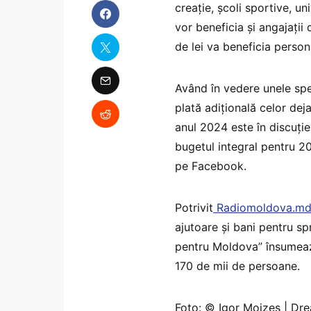
creație, școli sportive, un
vor beneficia și angajații
de lei va beneficia persona
Având în vedere unele spe
plată adițională celor deja
anul 2024 este în discuție
bugetul integral pentru 20
pe Facebook.
Potrivit
Radiomoldova.m
ajutoare și bani pentru sp
pentru Moldova” însumează
170 de mii de persoane.
Foto: © Igor Mojzes | D