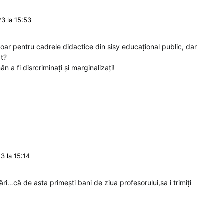
3 la 15:53
oar pentru cadrele didactice din sisy educațional public, dar
at?
ân a fi disrcriminați şi marginalizați!
3 la 15:14
mări…că de asta primești bani de ziua profesorului,sa i trimiți