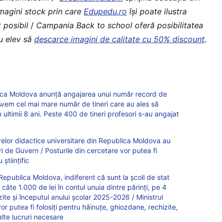
imagini stock prin care
Edupedu.ro
îşi poate ilustra
 posibil
/
Campania Back to school oferă posibilitatea
au elev să
descarce imagini de calitate cu 50% discount
.
lica Moldova anunță angajarea unui număr record de
 Avem cel mai mare număr de tineri care au ales să
n ultimii 8 ani. Peste 400 de tineri profesori s-au angajat
adrelor didactice universitare din Republica Moldova au
ri de Guvern / Posturile din cercetare vor putea fi
 științific
n Republica Moldova, indiferent că sunt la școli de stat
câte 1.000 de lei în contul unuia dintre părinți, pe 4
ite și începutul anului școlar 2025-2026 / Ministrul
or putea fi folosiți pentru hăinuțe, ghiozdane, rechizite,
alte lucruri necesare