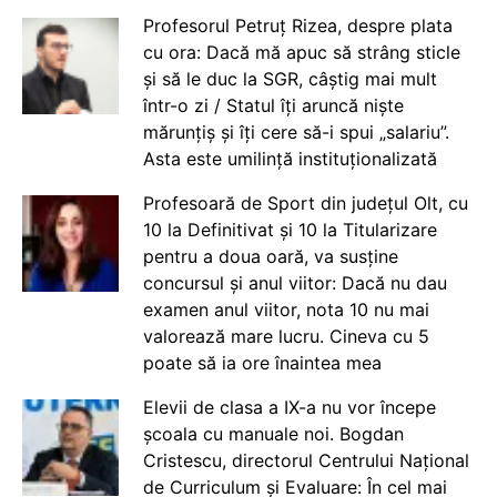
Profesorul Petruț Rizea, despre plata
cu ora: Dacă mă apuc să strâng sticle
și să le duc la SGR, câștig mai mult
într-o zi / Statul îți aruncă niște
mărunțiș și îți cere să-i spui „salariu”.
Asta este umilință instituționalizată
Profesoară de Sport din județul Olt, cu
10 la Definitivat și 10 la Titularizare
pentru a doua oară, va susține
concursul și anul viitor: Dacă nu dau
examen anul viitor, nota 10 nu mai
valorează mare lucru. Cineva cu 5
poate să ia ore înaintea mea
Elevii de clasa a IX-a nu vor începe
școala cu manuale noi. Bogdan
Cristescu, directorul Centrului Național
de Curriculum și Evaluare: În cel mai