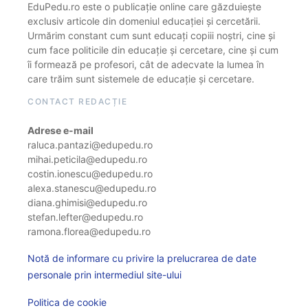
EduPedu.ro este o publicație online care găzduiește
exclusiv articole din domeniul educației și cercetării.
Urmărim constant cum sunt educați copiii noștri, cine și
cum face politicile din educație și cercetare, cine și cum
îi formează pe profesori, cât de adecvate la lumea în
care trăim sunt sistemele de educație și cercetare.
CONTACT REDACȚIE
Adrese e-mail
raluca.pantazi@edupedu.ro
mihai.peticila@edupedu.ro
costin.ionescu@edupedu.ro
alexa.stanescu@edupedu.ro
diana.ghimisi@edupedu.ro
stefan.lefter@edupedu.ro
ramona.florea@edupedu.ro
Notă de informare cu privire la prelucrarea de date
personale prin intermediul site-ului
Politica de cookie