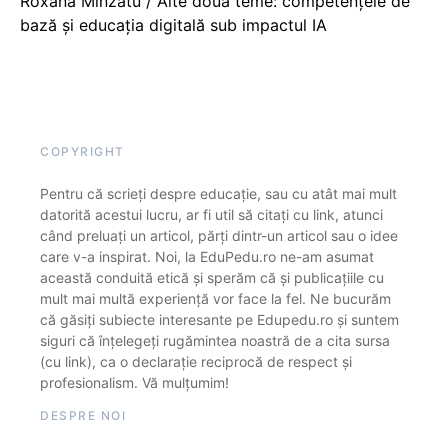
Roxana Mînzatu / Alte două teme: competențele de
bază și educația digitală sub impactul IA
COPYRIGHT
Pentru că scrieți despre educație, sau cu atât mai mult
datorită acestui lucru, ar fi util să citați cu link, atunci
când preluați un articol, părți dintr-un articol sau o idee
care v-a inspirat. Noi, la EduPedu.ro ne-am asumat
această conduită etică și sperăm că și publicațiile cu
mult mai multă experiență vor face la fel. Ne bucurăm
că găsiți subiecte interesante pe Edupedu.ro și suntem
siguri că înțelegeți rugămintea noastră de a cita sursa
(cu link), ca o declarație reciprocă de respect și
profesionalism. Vă mulțumim!
DESPRE NOI