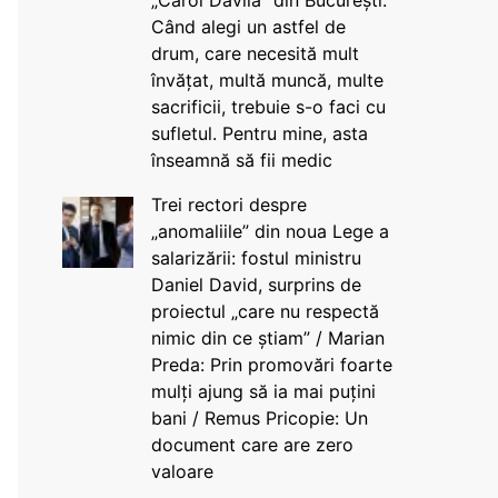
„Carol Davila” din București:
Când alegi un astfel de
drum, care necesită mult
învățat, multă muncă, multe
sacrificii, trebuie s-o faci cu
sufletul. Pentru mine, asta
înseamnă să fii medic
Trei rectori despre
„anomaliile” din noua Lege a
salarizării: fostul ministru
Daniel David, surprins de
proiectul „care nu respectă
nimic din ce știam” / Marian
Preda: Prin promovări foarte
mulți ajung să ia mai puțini
bani / Remus Pricopie: Un
document care are zero
valoare