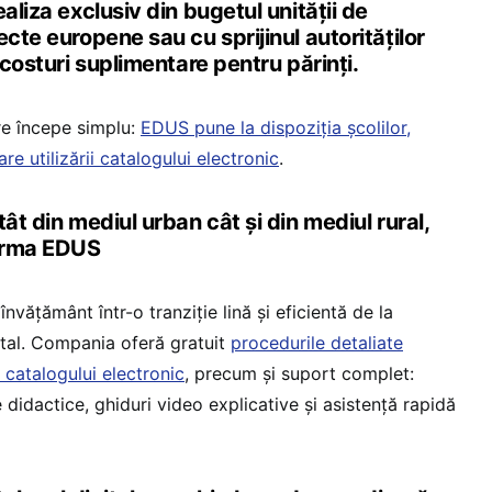
aliza exclusiv din bugetul unității de
ecte europene sau cu sprijinul autorităților
 costuri suplimentare pentru părinți.
re începe simplu:
EDUS pune la dispoziția școlilor,
re utilizării catalogului electronic
.
ât din mediul urban cât și din mediul rural,
forma EDUS
învățământ într-o tranziție lină și eficientă de la
gital. Compania oferă gratuit
procedurile detaliate
 catalogului electronic
, precum și suport complet:
e didactice, ghiduri video explicative și asistență rapidă