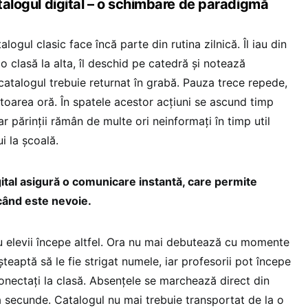
atalogul digital – o schimbare de paradigmă
alogul clasic face încă parte din rutina zilnică. Îl iau din
 o clasă la alta, îl deschid pe catedră și notează
, catalogul trebuie returnat în grabă. Pauza trece repede,
ătoarea oră. În spatele acestor acțiuni se ascund timp
 iar părinții rămân de multe ori neinformați în timp util
i la școală.
ital asigură o comunicare instantă, care permite
 când este nevoie.
 elevii începe altfel. Ora nu mai debutează cu momente
șteaptă să le fie strigat numele, iar profesorii pot începe
conectați la clasă. Absențele se marchează direct din
a secunde. Catalogul nu mai trebuie transportat de la o