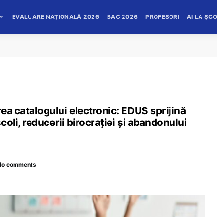
EVALUARE NAȚIONALĂ 2026
BAC 2026
PROFESORI
AI LA ȘC
rea catalogului electronic: EDUS sprijină
școli, reducerii birocrației și abandonului
No comments