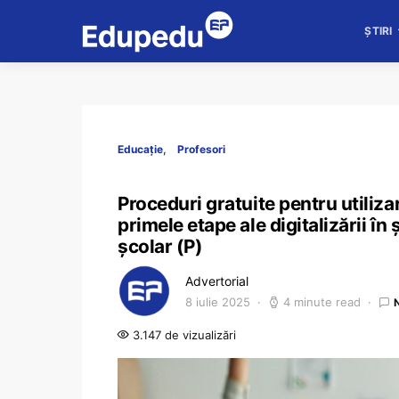
ȘTIRI
Educație
Profesori
Proceduri gratuite pentru utiliza
primele etape ale digitalizării în 
școlar (P)
Advertorial
8 iulie 2025
4 minute read
3.147 de vizualizări