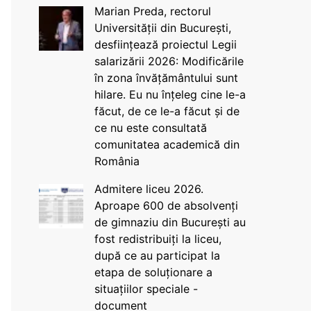
Marian Preda, rectorul
Universității din București,
desființează proiectul Legii
salarizării 2026: Modificările
în zona învățământului sunt
hilare. Eu nu înțeleg cine le-a
făcut, de ce le-a făcut și de
ce nu este consultată
comunitatea academică din
România
Admitere liceu 2026.
Aproape 600 de absolvenți
de gimnaziu din București au
fost redistribuiți la liceu,
după ce au participat la
etapa de soluționare a
situațiilor speciale -
document