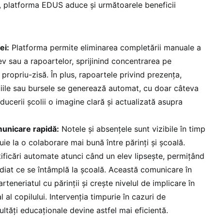
ii, platforma EDUS aduce și următoarele beneficii
ei:
Platforma permite eliminarea completării manuale a
lev sau a rapoartelor, sprijinind concentrarea pe
 propriu-zisă. În plus, rapoartele privind prezența,
diile sau bursele se generează automat, cu doar câteva
nducerii școlii o imagine clară și actualizată asupra
unicare rapidă:
Notele și absențele sunt vizibile în timp
uie la o colaborare mai bună între părinți și școală.
tificări automate atunci când un elev lipsește, permițând
mediat ce se întâmplă la școală. Această comunicare în
rteneriatul cu părinții și crește nivelul de implicare în
 al copilului. Intervenția timpurie în cazuri de
ltăți educaționale devine astfel mai eficientă.