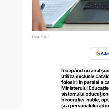
Foto: EDUS
Adau
Începând cu anul șco
utiliza exclusiv catal
folosirii în paralel a 
Ministerului Educației
sistemului educaționa
birocrației inutile, o
și a personalului adm