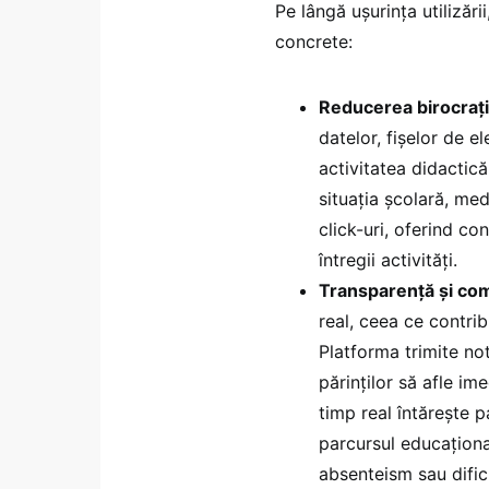
Pe lângă ușurința utilizăr
concrete:
Reducerea birocrați
datelor, fișelor de e
activitatea didactică
situația școlară, me
click-uri, oferind co
întregii activități.
Transparență și com
real, ceea ce contrib
Platforma trimite no
părinților să afle i
timp real întărește pa
parcursul educațional
absenteism sau dificu