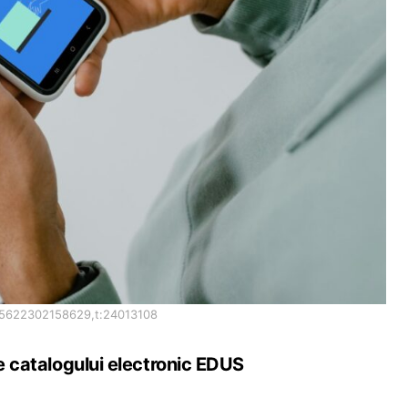
65622302158629,t:24013108
le catalogului electronic EDUS