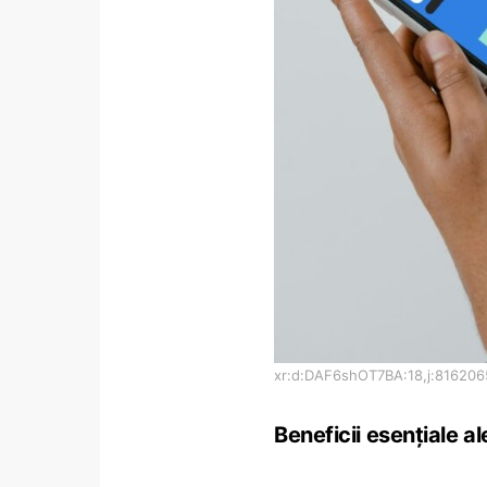
xr:d:DAF6shOT7BA:18,j:81620
Beneficii esențiale a