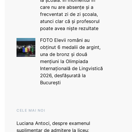
la școală. În momentul în
care nu are absențe și a
frecventat zi de zi școala,
atunci clar că și profesorul
poate avea niște rezultate
FOTO Elevii români au
obținut 6 medalii de argint,
una de bronz și două
mențiuni la Olimpiada
Internațională de Lingvistică
2026, desfășurată la
București
CELE MAI NOI
Luciana Antoci, despre examenul
suplimentar de admitere la liceu: