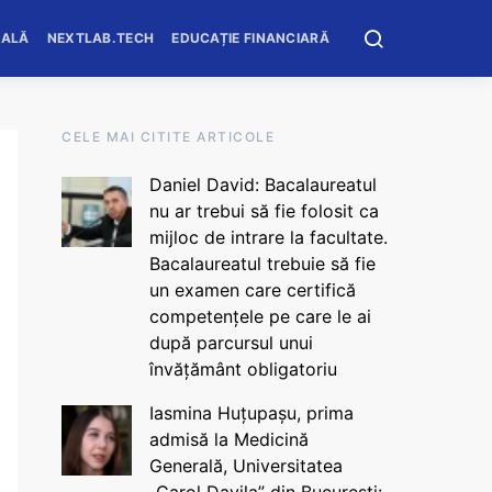
OALĂ
NEXTLAB.TECH
EDUCAȚIE FINANCIARĂ
CELE MAI CITITE ARTICOLE
Daniel David: Bacalaureatul
nu ar trebui să fie folosit ca
mijloc de intrare la facultate.
Bacalaureatul trebuie să fie
un examen care certifică
competențele pe care le ai
după parcursul unui
învățământ obligatoriu
Iasmina Huțupașu, prima
admisă la Medicină
Generală, Universitatea