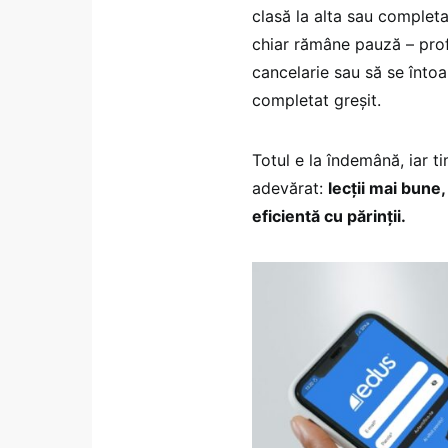
clasă la alta sau completa
chiar rămâne pauză – prof
cancelarie sau să se întoa
completat greșit.
Totul e la îndemână, iar t
adevărat:
lecții mai bune,
eficientă cu părinții.