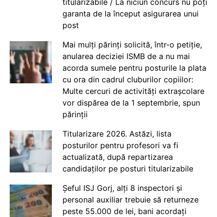
titularizabile / La niciun concurs nu poți
garanta de la început asigurarea unui
post
Mai mulți părinți solicită, într-o petiție,
anularea deciziei ISMB de a nu mai
acorda sumele pentru posturile la plata
cu ora din cadrul cluburilor copiilor:
Multe cercuri de activități extrașcolare
vor dispărea de la 1 septembrie, spun
părinții
Titularizare 2026. Astăzi, lista
posturilor pentru profesori va fi
actualizată, după repartizarea
candidaților pe posturi titularizabile
Șeful ISJ Gorj, alți 8 inspectori și
personal auxiliar trebuie să returneze
peste 55.000 de lei, bani acordați