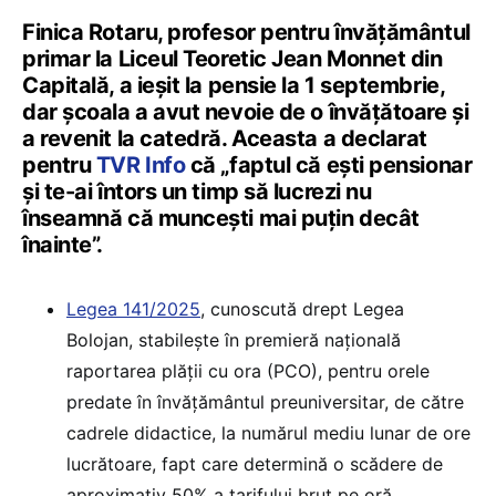
Finica Rotaru, profesor pentru învăţământul
primar la Liceul Teoretic Jean Monnet din
Capitală, a ieșit la pensie la 1 septembrie,
dar școala a avut nevoie de o învățătoare și
a revenit la catedră. Aceasta a declarat
pentru
TVR Info
că „faptul că eşti pensionar
şi te-ai întors un timp să lucrezi nu
înseamnă că munceşti mai puţin decât
înainte”.
Legea 141/2025
, cunoscută drept Legea
Bolojan, stabilește în premieră națională
raportarea plății cu ora (PCO), pentru orele
predate în învățământul preuniversitar, de către
cadrele didactice, la numărul mediu lunar de ore
lucrătoare, fapt care determină o scădere de
aproximativ 50% a tarifului brut pe oră