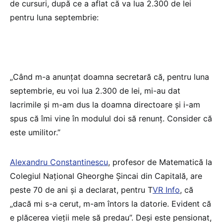
de cursuri, după ce a aflat că va lua 2.300 de lei
pentru luna septembrie:
„Când m-a anunţat doamna secretară că, pentru luna
septembrie, eu voi lua 2.300 de lei, mi-au dat
lacrimile şi m-am dus la doamna directoare şi i-am
spus că îmi vine în modulul doi să renunţ. Consider că
este umilitor.”
Alexandru Constantinescu
, profesor de Matematică la
Colegiul Naţional Gheorghe Şincai din Capitală, are
peste 70 de ani și a declarat, pentru T
VR Info
, că
„dacă mi s-a cerut, m-am întors la datorie. Evident că
e plăcerea vieţii mele să predau”. Deși este pensionat,