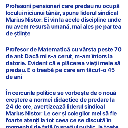
Profesorii pensionari care predau nu ocupă
locului niciunui tânăr, spune liderul sindical
Marius Nistor: Ei vin la acele discipline unde
nu avem resursă umană, mai ales pe partea
de științe
Profesor de Matematică cu vârsta peste 70
de ani: Dacă mi s-a cerut, m-am întors la
datorie. Evident că e plăcerea vieţii mele să
predau. E o treabă pe care am făcut-o 45
de ani
În cercurile politice se vorbește de o nouă
creștere a normei didactice de predare la
24 de ore, avertizează liderul sindical
Marius Nistor: Le cer și colegilor mei să fie
foarte atenți la tot ceea ce se discută în
momentul de față în spațiul public, la toate