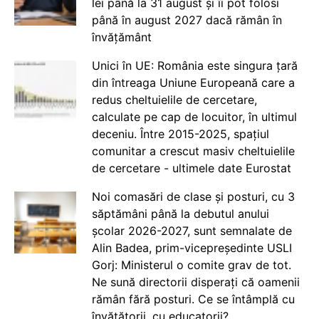
lei până la 31 august și îi pot folosi
până în august 2027 dacă rămân în
învățământ
Unici în UE: România este singura țară
din întreaga Uniune Europeană care a
redus cheltuielile de cercetare,
calculate pe cap de locuitor, în ultimul
deceniu. Între 2015-2025, spațiul
comunitar a crescut masiv cheltuielile
de cercetare - ultimele date Eurostat
Noi comasări de clase și posturi, cu 3
săptămâni până la debutul anului
școlar 2026-2027, sunt semnalate de
Alin Badea, prim-vicepreședinte USLI
Gorj: Ministerul o comite grav de tot.
Ne sună directorii disperați că oamenii
rămân fără posturi. Ce se întâmplă cu
învățătorii, cu educatorii?