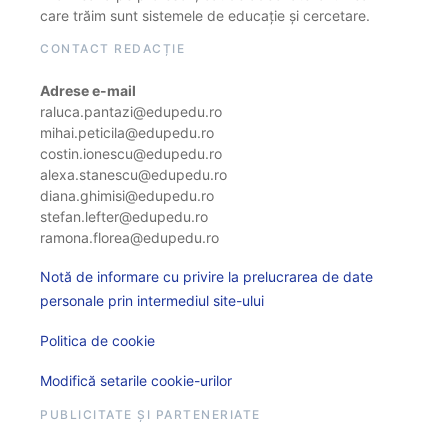
care trăim sunt sistemele de educație și cercetare.
CONTACT REDACȚIE
Adrese e-mail
raluca.pantazi@edupedu.ro
mihai.peticila@edupedu.ro
costin.ionescu@edupedu.ro
alexa.stanescu@edupedu.ro
diana.ghimisi@edupedu.ro
stefan.lefter@edupedu.ro
ramona.florea@edupedu.ro
Notă de informare cu privire la prelucrarea de date
personale prin intermediul site-ului
Politica de cookie
Modifică setarile cookie-urilor
PUBLICITATE ȘI PARTENERIATE