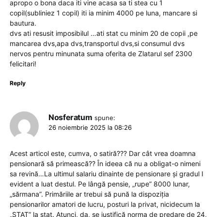
apropo o bona daca iti vine acasa sa ti stea cu 1
copil(subliniez 1 copil) iti ia minim 4000 pe luna, mancare si
bautura.
dvs ati resusit imposibilul …ati stat cu minim 20 de copii ,pe
mancarea dvs,apa dvs,transportul dvs,si consumul dvs
nervos pentru minunata suma oferita de Zlatarul sef 2300
felicitari!
Reply
Nosferatum
spune:
26 noiembrie 2025 la 08:26
Acest articol este, cumva, o satiră??? Dar cât vrea doamna
pensionară să primească?? În ideea că nu a obligat-o nimeni
sa revină…La ultimul salariu dinainte de pensionare și gradul I
evident a luat destul. Pe lângă pensie, „rupe” 8000 lunar,
„sărmana”. Primăriile ar trebui să pună la dispoziția
pensionarilor amatori de lucru, posturi la privat, nicidecum la
„STAT” la stat. Atunci, da, se justifică norma de predare de 24,