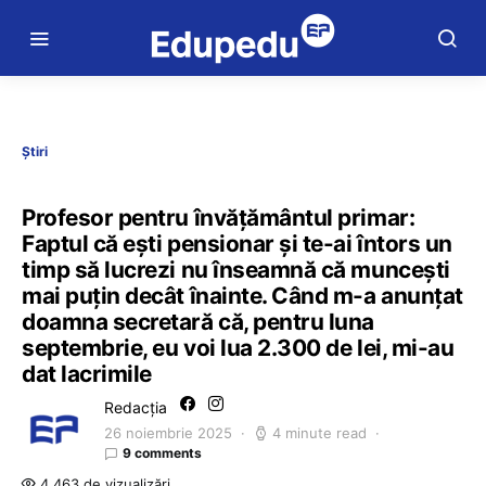
Știri
Profesor pentru învățământul primar:
Faptul că eşti pensionar şi te-ai întors un
timp să lucrezi nu înseamnă că munceşti
mai puţin decât înainte. Când m-a anunţat
doamna secretară că, pentru luna
septembrie, eu voi lua 2.300 de lei, mi-au
dat lacrimile
Redacția
26 noiembrie 2025
4 minute read
9 comments
4.463 de vizualizări