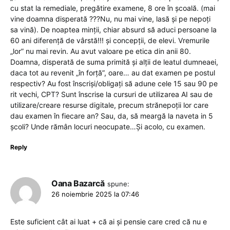
cu stat la remediale, pregătire examene, 8 ore în școală. (mai
vine doamna disperată ???Nu, nu mai vine, lasă și pe nepoți
sa vină). De noaptea minții, chiar absurd să aduci persoane la
60 ani diferență de vârstă!!! și concepții, de elevi. Vremurile
„lor” nu mai revin. Au avut valoare pe etica din anii 80.
Doamna, disperată de suma primită și alții de leatul dumneaei,
daca tot au revenit „în forță”, oare… au dat examen pe postul
respectiv? Au fost înscriși/obligați să adune cele 15 sau 90 pe
rit vechi, CPT? Sunt înscrise la cursuri de utilizarea AI sau de
utilizare/creare resurse digitale, precum strănepoții lor care
dau examen în fiecare an? Sau, da, să meargă la naveta in 5
școli? Unde rămân locuri neocupate…Și acolo, cu examen.
Reply
Oana Bazarcă
spune:
26 noiembrie 2025 la 07:46
Este suficient cât ai luat + că ai și pensie care cred că nu e