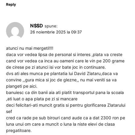
Reply
N$$D
spune:
26 noiembrie 2025 la 09:37
atunci nu mai mergeti!!!!
daca vor vedea lipsa de personal si interes ,plata va creste
cand vor vedea ca inca au oameni care le vin pe 200 grame
de cirese pe zi atunci isi vor bate joc in continuare.
dvs ati ales munca pe plantatia lui David Zlataru,daca va
convine ,,gura mica si joc de glezne,, nu mai veniti sa va
plangeti pe aici.
banuiesc ca din banii aia ati platit transportul pana la scoala
,ati luat o apa plata pe zi si mancare
deci felicitari-ati muncit gratis si pentru glorificarea Zlatarului
sef
cred ca rade pe sub birouri cand aude ca a dat 2300 ron pe
luna unui om care a muncit o luna la niste elevi de clasa
pregatitoare.