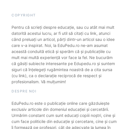
COPYRIGHT
Pentru că scrieți despre educație, sau cu atât mai mult
datorită acestui lucru, ar fi util să citați cu link, atunci
când preluați un articol, părți dintr-un articol sau o idee
care v-a inspirat. Noi, la EduPedu.ro ne-am asumat
această conduită etică și sperăm că și publicațiile cu
mult mai multă experiență vor face la fel. Ne bucurăm
că găsiți subiecte interesante pe Edupedu.ro și suntem
siguri că înțelegeți rugămintea noastră de a cita sursa
(cu link), ca o declarație reciprocă de respect și
profesionalism. Vă mulțumim!
DESPRE NOI
EduPedu.ro este o publicație online care găzduiește
exclusiv articole din domeniul educației și cercetării.
Urmărim constant cum sunt educați copiii noștri, cine și
cum face politicile din educație și cercetare, cine și cum
îi formează pe profesori, cât de adecvate la lumea în