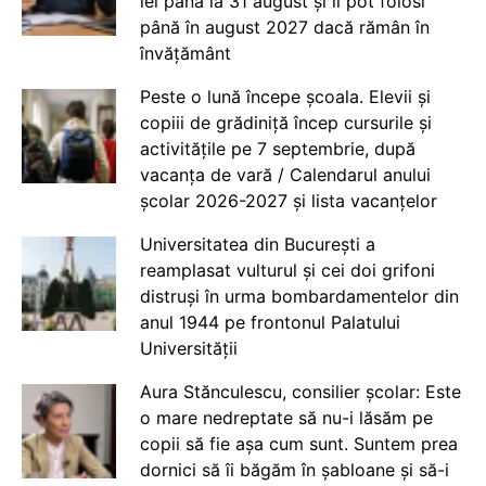
lei până la 31 august și îi pot folosi
până în august 2027 dacă rămân în
învățământ
Peste o lună începe școala. Elevii și
copiii de grădiniță încep cursurile și
activitățile pe 7 septembrie, după
vacanța de vară / Calendarul anului
școlar 2026-2027 și lista vacanțelor
Universitatea din București a
reamplasat vulturul și cei doi grifoni
distruși în urma bombardamentelor din
anul 1944 pe frontonul Palatului
Universității
Aura Stănculescu, consilier școlar: Este
o mare nedreptate să nu-i lăsăm pe
copii să fie așa cum sunt. Suntem prea
dornici să îi băgăm în șabloane și să-i