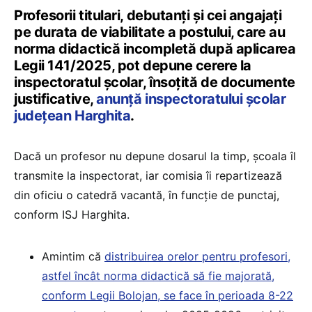
Profesorii titulari, debutanți și cei angajați
pe durata de viabilitate a postului, care au
norma didactică incompletă după aplicarea
Legii 141/2025, pot depune cerere la
inspectoratul școlar, însoțită de documente
justificative,
anunță inspectoratului școlar
județean Harghita
.
Dacă un profesor nu depune dosarul la timp, școala îl
transmite la inspectorat, iar comisia îi repartizează
din oficiu o catedră vacantă, în funcție de punctaj,
conform ISJ Harghita.
Amintim că
distribuirea orelor pentru profesori,
astfel încât norma didactică să fie majorată,
conform Legii Bolojan, se face în perioada 8-22