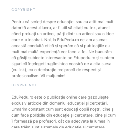
COPYRIGHT
Pentru că scrieți despre educație, sau cu atât mai mult
datorită acestui lucru, ar fi util să citați cu link, atunci
când preluați un articol, părți dintr-un articol sau o idee
care v-a inspirat. Noi, la EduPedu.ro ne-am asumat
această conduită etică și sperăm că și publicațiile cu
mult mai multă experiență vor face la fel. Ne bucurăm
că găsiți subiecte interesante pe Edupedu.ro și suntem
siguri că înțelegeți rugămintea noastră de a cita sursa
(cu link), ca o declarație reciprocă de respect și
profesionalism. Vă mulțumim!
DESPRE NOI
EduPedu.ro este o publicație online care găzduiește
exclusiv articole din domeniul educației și cercetării.
Urmărim constant cum sunt educați copiii noștri, cine și
cum face politicile din educație și cercetare, cine și cum
îi formează pe profesori, cât de adecvate la lumea în
care trăim sunt sistemele de educație și cercetare.