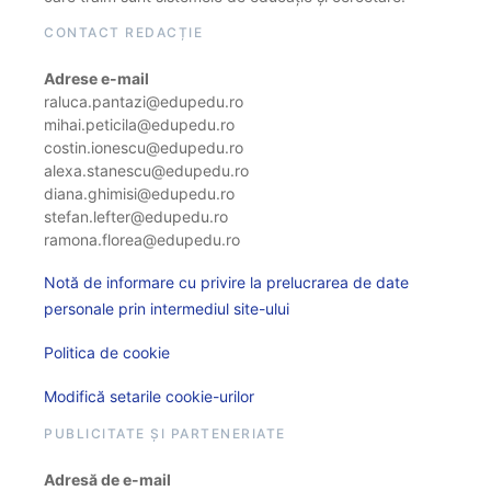
CONTACT REDACȚIE
Adrese e-mail
raluca.pantazi@edupedu.ro
mihai.peticila@edupedu.ro
costin.ionescu@edupedu.ro
alexa.stanescu@edupedu.ro
diana.ghimisi@edupedu.ro
stefan.lefter@edupedu.ro
ramona.florea@edupedu.ro
Notă de informare cu privire la prelucrarea de date
personale prin intermediul site-ului
Politica de cookie
Modifică setarile cookie-urilor
PUBLICITATE ȘI PARTENERIATE
Adresă de e-mail