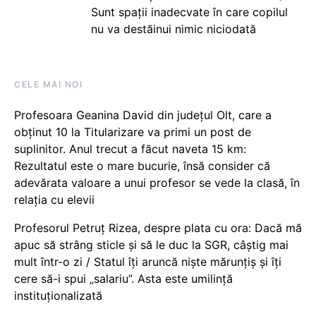
Sunt spații inadecvate în care copilul
nu va destăinui nimic niciodată
CELE MAI NOI
Profesoara Geanina David din județul Olt, care a
obținut 10 la Titularizare va primi un post de
suplinitor. Anul trecut a făcut naveta 15 km:
Rezultatul este o mare bucurie, însă consider că
adevărata valoare a unui profesor se vede la clasă, în
relația cu elevii
Profesorul Petruț Rizea, despre plata cu ora: Dacă mă
apuc să strâng sticle și să le duc la SGR, câștig mai
mult într-o zi / Statul îți aruncă niște mărunțiș și îți
cere să-i spui „salariu”. Asta este umilință
instituționalizată