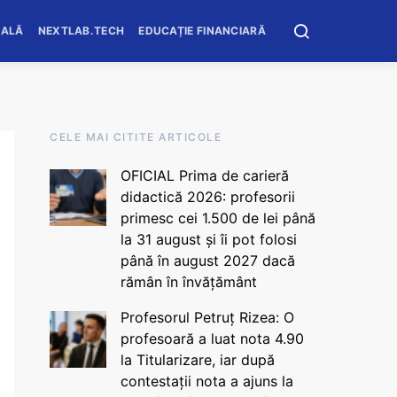
OALĂ
NEXTLAB.TECH
EDUCAȚIE FINANCIARĂ
CELE MAI CITITE ARTICOLE
OFICIAL Prima de carieră
didactică 2026: profesorii
primesc cei 1.500 de lei până
la 31 august și îi pot folosi
până în august 2027 dacă
rămân în învățământ
Profesorul Petruț Rizea: O
profesoară a luat nota 4.90
la Titularizare, iar după
contestații nota a ajuns la