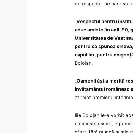
de respectul pe care stude
„
Respectul pentru instituț
aduc aminte, în anii ’90,
Universitatea de Vest sau 
pentru că spunea cineva, 
capul lor, pentru exigenț
Bolojan.
„
Oamenii ăștia merită respe
învățământul românesc și
afirmat premierul interima
Ilie Bolojan le-a vorbit a
că acestea sunt „ingredien
efort, fără muncă susținut