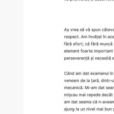
Aș vrea să vă spun câteva
respect. Am învățat în aceș
fără efort, că fără muncă
element foarte important c
perseverență și necesită 
Când am dat examenul în t
veneam de la țară, dintr-u
mecanică. Mi-am dat seam
mișcau mai repede decât 
am dat seama că n-aveam e
ajung la un nivel mai bun ș