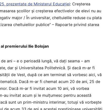
025, prezentate de Ministerul Educației
: Creșterea
masarea școlilor și creșterea efectivelor de elevi nu au
ativ major / În universitar, cheltuielile reduse cu plata
tizarea cheltuielilor publice” – Rapoarte privind starea
al premierului Ilie Bolojan
3 de ani – e o perioadă lungă, vă dați seama – am
ate, dar și Universitatea Politehnică. Și dacă m-ar fi
ității de Vest, după ce am terminat să vorbesc aici, vă
tematică. Dacă m-ar fi chemat acum 20 de ani, 25 de
enor. Dacă m-ar fi invitat acum 10 ani, vă vorbea
m-au invitat acum și le mulțumesc pentru această
 dacă sunt un prim-ministru interimar, totuși vă vorbește
ul de acum 33 de ani a acestei prestigioase universități.