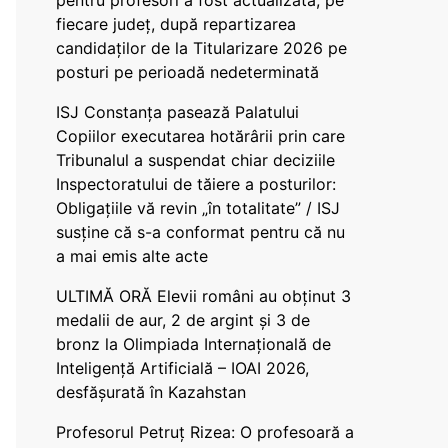
pentru profesori a fost actualizată, pe
fiecare județ, după repartizarea
candidaților de la Titularizare 2026 pe
posturi pe perioadă nedeterminată
ISJ Constanța pasează Palatului
Copiilor executarea hotărârii prin care
Tribunalul a suspendat chiar deciziile
Inspectoratului de tăiere a posturilor:
Obligațiile vă revin „în totalitate” / ISJ
susține că s-a conformat pentru că nu
a mai emis alte acte
ULTIMĂ ORĂ Elevii români au obținut 3
medalii de aur, 2 de argint și 3 de
bronz la Olimpiada Internațională de
Inteligență Artificială – IOAI 2026,
desfășurată în Kazahstan
Profesorul Petruț Rizea: O profesoară a