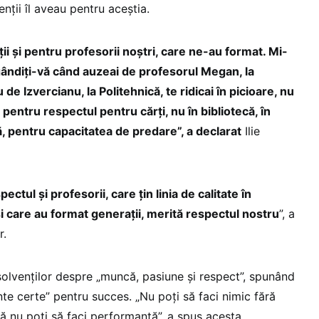
nții îl aveau pentru aceștia.
ii și pentru profesorii noștri, care ne-au format. Mi-
 gândiți-vă când auzeai de profesorul Megan, la
de Izvercianu, la Politehnică, te ridicai în picioare, nu
pentru respectul pentru cărți, nu în bibliotecă, în
ă, pentru capacitatea de predare”, a declarat
Ilie
ctul și profesorii, care țin linia de calitate în
 care au format generații, merită respectul nostru
”, a
r.
bsolvenților despre „muncă, pasiune și respect”, spunând
te certe” pentru succes. „Nu poți să faci nimic fără
ă nu poți să faci performanță”, a spus acesta.