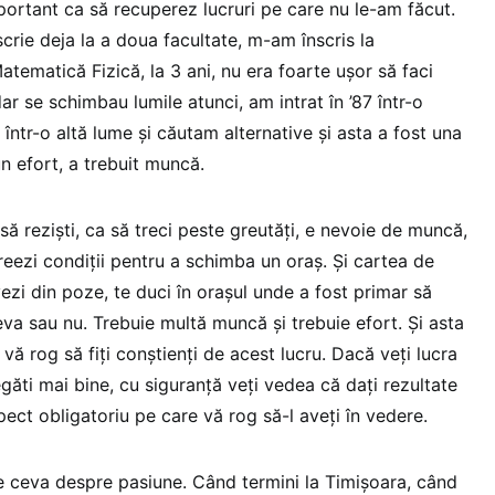
portant ca să recuperez lucruri pe care nu le-am făcut.
scrie deja la a doua facultate, m-am înscris la
atematică Fizică, la 3 ani, nu era foarte ușor să faci
dar se schimbau lumile atunci, am intrat în ’87 într-o
într-o altă lume și căutam alternative și asta a fost una
un efort, a trebuit muncă.
să reziști, ca să treci peste greutăți, e nevoie de muncă,
creezi condiții pentru a schimba un oraș. Și cartea de
vezi din poze, te duci în orașul unde a fost primar să
va sau nu. Trebuie multă muncă și trebuie efort. Și asta
 vă rog să fiți conștienți de acest lucru. Dacă veți lucra
găti mai bine, cu siguranță veți vedea că dați rezultate
ect obligatoriu pe care vă rog să-l aveți în vedere.
ne ceva despre pasiune. Când termini la Timișoara, când