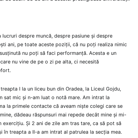
 lucruri despre muncă, despre pasiune și despre
ti ani, pe toate aceste poziții, că nu poți realiza nimic
 susținută nu poți să faci performanță. Acesta e un
are nu vine de pe o zi pe alta, ci necesită
efort.
reapta I la un liceu bun din Oradea, la Liceul Gojdu,
n sat mic și n-am luat o notă mare. Am intrat la
a la primele contacte că aveam niște colegi care se
mine, dădeau răspunsuri mai repede decât mine și mi-
xercițiu. Și 2 ani de zile am tras tare, ca să pot să
i în treapta a II-a am intrat al patrulea la secția mea.