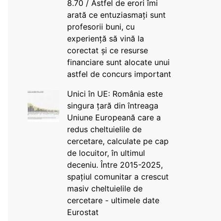
8.70 / Astfel de erori îmi
arată ce entuziasmați sunt
profesorii buni, cu
experiență să vină la
corectat și ce resurse
financiare sunt alocate unui
astfel de concurs important
Unici în UE: România este
singura țară din întreaga
Uniune Europeană care a
redus cheltuielile de
cercetare, calculate pe cap
de locuitor, în ultimul
deceniu. Între 2015-2025,
spațiul comunitar a crescut
masiv cheltuielile de
cercetare - ultimele date
Eurostat