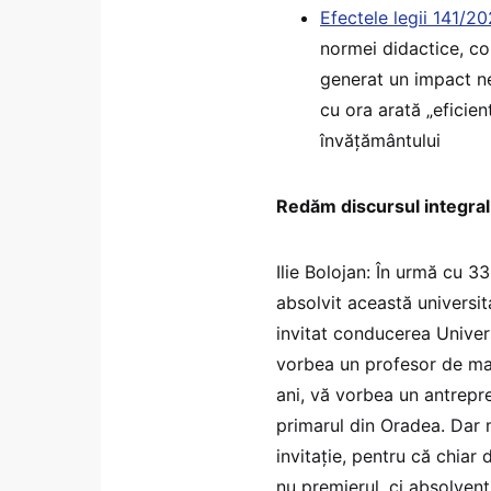
Efectele legii 141/2
normei didactice, co
generat un impact neg
cu ora arată „eficien
învățământului
Redăm discursul integral 
Ilie Bolojan: În urmă cu 3
absolvit această universit
invitat conducerea Univers
vorbea un profesor de ma
ani, vă vorbea un antrepr
primarul din Oradea. Dar 
invitație, pentru că chiar
nu premierul, ci absolvent