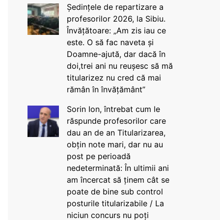
Ședințele de repartizare a
profesorilor 2026, la Sibiu.
Învățătoare: „Am zis iau ce
este. O să fac naveta și
Doamne-ajută, dar dacă în
doi,trei ani nu reușesc să mă
titularizez nu cred că mai
rămân în învățământ”
Sorin Ion, întrebat cum le
răspunde profesorilor care
dau an de an Titularizarea,
obțin note mari, dar nu au
post pe perioadă
nedeterminată: În ultimii ani
am încercat să ținem cât se
poate de bine sub control
posturile titularizabile / La
niciun concurs nu poți