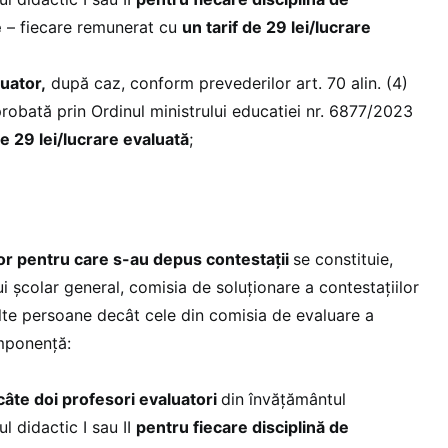
e
– fiecare remunerat cu
un tarif de 29 lei/lucrare
luator,
după caz, conform prevederilor art. 70 alin. (4)
obată prin Ordinul ministrului educatiei nr. 6877/2023
de 29 lei/lucrare evaluată
;
lor pentru care s-au depus contestații
se constituie,
ui școlar general, comisia de soluționare a contestațiilor
alte persoane decât cele din comisia de evaluare a
omponență:
 câte doi profesori evaluatori
din învăţământul
l didactic I sau II
pentru fiecare disciplină de