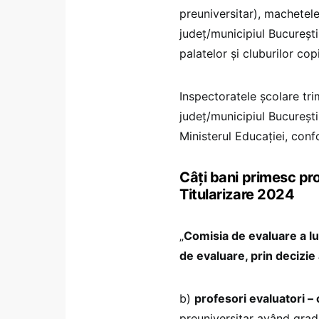
preuniversitar), machetele
judeţ/municipiul Bucureşt
palatelor și cluburilor copi
Inspectoratele școlare tri
județ/municipiul București
Ministerul Educației, conf
Câți bani primesc pro
Titularizare 2024
„
Comisia de evaluare a luc
de evaluare, prin decizie
b)
profesori evaluatori – 
preuniversitar având gradu