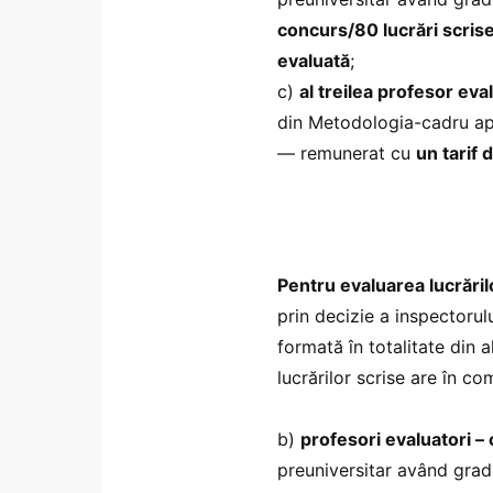
concurs/80 lucrări scris
evaluată
;
c)
al treilea profesor eva
din Metodologia-cadru apr
— remunerat cu
un tarif 
Pentru evaluarea lucrări
prin decizie a inspectorul
formată în totalitate din 
lucrărilor scrise are în c
b)
profesori evaluatori –
preuniversitar având gradu