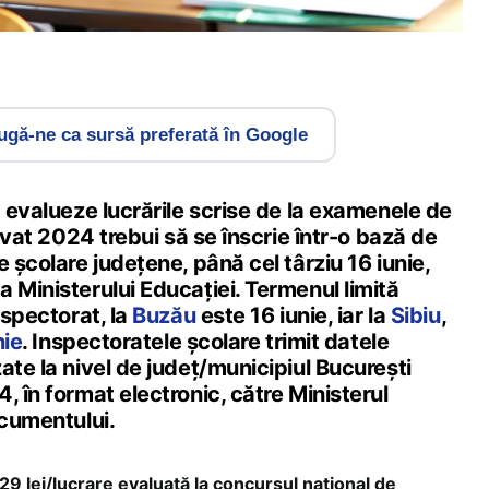
gă-ne ca sursă preferată în Google
ă evalueze lucrările scrise de la examenele de
tivat 2024 trebui să se înscrie într-o bază de
e școlare județene, până cel târziu 16 iunie,
 Ministerului Educației. Termenul limită
nspectorat, la
Buzău
este 16 iunie, iar la
Sibiu
,
nie
. Inspectoratele școlare trimit datele
ate la nivel de județ/municipiul București
, în format electronic, către Ministerul
ocumentului.
 29 lei/lucrare evaluată la concursul național de