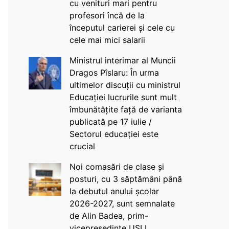
cu venituri mari pentru
profesori încă de la
începutul carierei și cele cu
cele mai mici salarii
Ministrul interimar al Muncii
Dragos Pîslaru: În urma
ultimelor discuții cu ministrul
Educației lucrurile sunt mult
îmbunătățite față de varianta
publicată pe 17 iulie /
Sectorul educației este
crucial
Noi comasări de clase și
posturi, cu 3 săptămâni până
la debutul anului școlar
2026-2027, sunt semnalate
de Alin Badea, prim-
vicepreședinte USLI