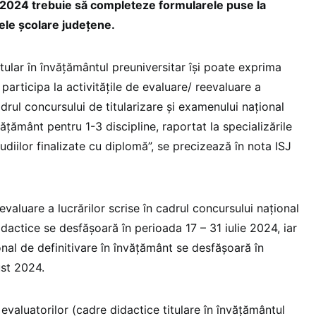
at 2024 trebuie să completeze formularele puse la
ele școlare județene.
tular în învățământul preuniversitar își poate exprima
 participa la activitățile de evaluare/ reevaluare a
cadrul concursului de titularizare și examenului național
vățământ pentru 1-3 discipline, raportat la specializările
diilor finalizate cu diplomă”, se precizează în nota ISJ
evaluare a lucrărilor scrise în cadrul concursului naţional
dactice se desfășoară în perioada 17 – 31 iulie 2024, iar
nal de definitivare în învăţământ se desfășoară în
ust 2024.
evaluatorilor (cadre didactice titulare în învăţământul