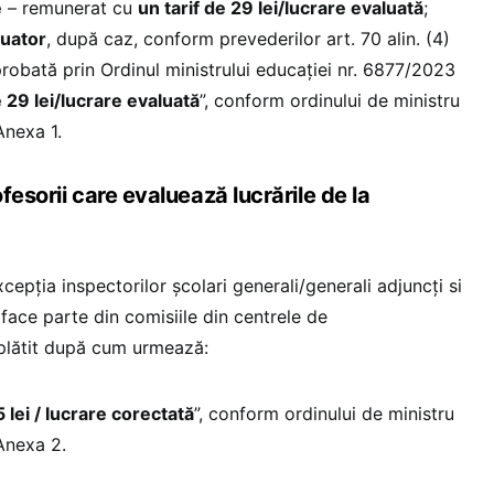
e
– remunerat cu
un tarif de 29 lei/lucrare evaluată
;
luator
, după caz, conform prevederilor art. 70 alin. (4)
obată prin Ordinul ministrului educației nr. 6877/2023
e 29 lei/lucrare evaluată
”, conform ordinului de ministru
Anexa 1.
fesorii care evaluează lucrările de la
cepția inspectorilor școlari generali/generali adjuncți si
 face parte din comisiile din centrele de
 plătit după cum urmează:
lei / lucrare corectată
”, conform ordinului de ministru
Anexa 2.