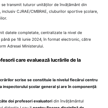
 se transmit tuturor unităților de învăţământ din
i, inclusiv CJRAE/CMBRAE, cluburilor sportive școlare,
ilor.
mit datele completate, centralizate la nivel de
 până pe 18 iunie 2024, în format electronic, către
orm Adresei Ministerului.
fesorii care evaluează lucrările de la
rărilor scrise se constituie la nivelul fiecărui centru
 a inspectorului școlar general și are în componență
:
câte doi profesori evaluatori
din învățământul
l didactic I sau II
pentru fiecare disciplină de