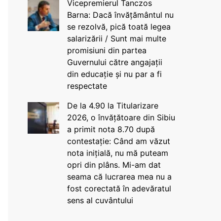
Vicepremierul Tanczos
Barna: Dacă învățământul nu
se rezolvă, pică toată legea
salarizării / Sunt mai multe
promisiuni din partea
Guvernului către angajații
din educație și nu par a fi
respectate
De la 4.90 la Titularizare
2026, o învățătoare din Sibiu
a primit nota 8.70 după
contestație: Când am văzut
nota inițială, nu mă puteam
opri din plâns. Mi-am dat
seama că lucrarea mea nu a
fost corectată în adevăratul
sens al cuvântului