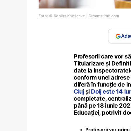
Foto: © Robert Kneschke | Dreamstime.com
Adau
Profesorii care vor s
Titularizare și Defini
date la inspectoratel
conform unei adrese a
diferă în funcție de i
Cluj
și
Dolj este 14 iu
completate, centraliz
până pe 18 iunie 2024
Educației, potrivit d
Profesorii vor primi