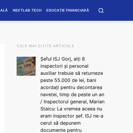
OALĂ
NEXTLAB.TECH
EDUCAȚIE FINANCIARĂ
CELE MAI CITITE ARTICOLE
Șeful ISJ Gorj, alți 8
inspectori și personal
auxiliar trebuie să returneze
peste 55.000 de lei, bani
acordați pentru decontarea
navetei, timp de peste un an
/ Inspectorul general, Marian
Staicu: La vremea aceea nu
eram inspector șef. ISJ ne-a
cerut să depunem
documente pentru