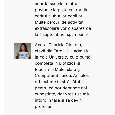
acorda sumele pentru
posturile la plata cu ora din
cadrul cluburilor copiilor:
Multe cercuri de activități
extrașcolare vor dispărea de
la 1 septembrie, spun părinții
Andra-Gabriela Cîrstoiu,
elevă din Târgu Jiu, admisă
la Yale University cu o bursă
completă în Biofizică și
Biochimie Moleculară și
Computer Science: Am ales
o facultate în străinătate
pentru că pot deprinde noi
cunoștințe, dar vreau să mă
întorc în țară și să devin
profesor