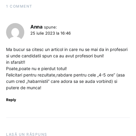
1 COMMENT
Anna
spune:
25 iulie 2023 la 16:46
Ma bucur sa citesc un articol in care nu se mai da in profesori
si unde candidatii spun ca au avut profesori buni!
in sfarsit!!
Poate,poate nu e pierdut totul!
Felicitari pentru rezultate,rabdare pentru cele „4-5 ore” (asa
cum cred „habarnistii” care adora sa se auda vorbind) si
putere de munca!
Reply
LASĂ UN RĂSPUNS