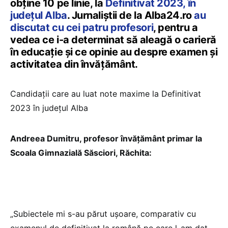
obține 10 pe linie, la
Definitivat 2023, în
județul Alba
. Jurnaliștii de la Alba24.ro
au
discutat cu cei patru profesori
, pentru a
vedea ce i-a determinat să aleagă o carieră
în educație și ce opinie au despre examen și
activitatea din învățământ.
Candidații care au luat note maxime la Definitivat
2023 în județul Alba
Andreea Dumitru, profesor învățământ primar la
Scoala Gimnazială Săsciori, Răchita:
„Subiectele mi s-au părut ușoare, comparativ cu
examenul de definitivat la română pe care l-am dat