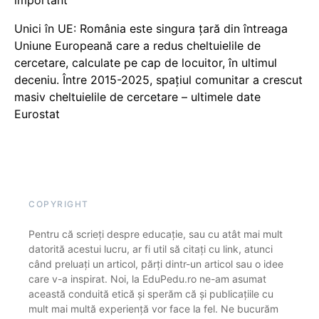
Unici în UE: România este singura țară din întreaga
Uniune Europeană care a redus cheltuielile de
cercetare, calculate pe cap de locuitor, în ultimul
deceniu. Între 2015-2025, spațiul comunitar a crescut
masiv cheltuielile de cercetare – ultimele date
Eurostat
COPYRIGHT
Pentru că scrieți despre educație, sau cu atât mai mult
datorită acestui lucru, ar fi util să citați cu link, atunci
când preluați un articol, părți dintr-un articol sau o idee
care v-a inspirat. Noi, la EduPedu.ro ne-am asumat
această conduită etică și sperăm că și publicațiile cu
mult mai multă experiență vor face la fel. Ne bucurăm