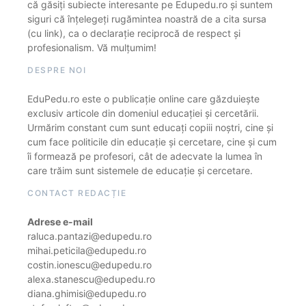
că găsiți subiecte interesante pe Edupedu.ro și suntem
siguri că înțelegeți rugămintea noastră de a cita sursa
(cu link), ca o declarație reciprocă de respect și
profesionalism. Vă mulțumim!
DESPRE NOI
EduPedu.ro este o publicație online care găzduiește
exclusiv articole din domeniul educației și cercetării.
Urmărim constant cum sunt educați copiii noștri, cine și
cum face politicile din educație și cercetare, cine și cum
îi formează pe profesori, cât de adecvate la lumea în
care trăim sunt sistemele de educație și cercetare.
CONTACT REDACȚIE
Adrese e-mail
raluca.pantazi@edupedu.ro
mihai.peticila@edupedu.ro
costin.ionescu@edupedu.ro
alexa.stanescu@edupedu.ro
diana.ghimisi@edupedu.ro