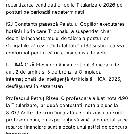
repartizarea candidaților de la Titularizare 2026 pe
posturi pe perioadă nedeterminată
ISJ Constanța pasează Palatului Copiilor executarea
hotărârii prin care Tribunalul a suspendat chiar
deciziile Inspectoratului de tăiere a posturilor:
Obligațiile vă revin „în totalitate” / ISJ susține că s-a
conformat pentru că nu a mai emis alte acte
ULTIMĂ ORĂ Elevii români au obținut 3 medalii de
aur, 2 de argint și 3 de bronz la Olimpiada
Internațională de Inteligență Artificială – IOAI 2026,
desfășurată în Kazahstan
Profesorul Petruț Rizea: O profesoară a luat nota 4.90
la Titularizare, iar după contestații nota a ajuns la
8.70 / Astfel de erori îmi arată ce entuziasmați sunt
profesorii buni, cu experiență să vină la corectat și ce
resurse financiare sunt alocate unui astfel de concurs
important