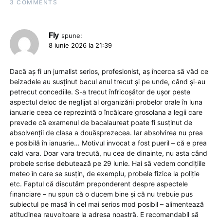
3 COMMENTS
Fly
spune:
8 iunie 2026 la 21:39
Dacă aș fi un jurnalist serios, profesionist, aș încerca să văd ce
beizadele au susținut bacul anul trecut și pe unde, când și-au
petrecut concediile. S-a trecut înfricoșător de ușor peste
aspectul deloc de neglijat al organizării probelor orale în luna
ianuarie ceea ce reprezintă o încălcare grosolana a legii care
prevede că examenul de bacalaureat poate fi susținut de
absolvenții de clasa a douăsprezecea. Iar absolvirea nu prea
e posibilă în ianuarie… Motivul invocat a fost pueril – că e prea
cald vara. Doar vara trecută, nu cea de dinainte, nu asta când
probele scrise debutează pe 29 iunie. Hai să vedem condițiile
meteo în care se susțin, de exemplu, probele fizice la poliție
etc. Faptul că discutăm preponderent despre aspectele
financiare – nu spun că o ducem bine și că nu trebuie pus
subiectul pe masă în cel mai serios mod posibil – alimentează
atitudinea rauvoitoare la adresa noastră. E recomandabil să