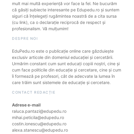
mult mai multă experiență vor face la fel. Ne bucurăm
că găsiți subiecte interesante pe Edupedu.ro și suntem
siguri că înțelegeți rugămintea noastră de a cita sursa
(cu link), ca o declarație reciprocă de respect și
profesionalism. Vă mulțumim!
DESPRE NOI
EduPedu.ro este o publicație online care găzduiește
exclusiv articole din domeniul educației și cercetării.
Urmărim constant cum sunt educați copiii noștri, cine și
cum face politicile din educație și cercetare, cine și cum
îi formează pe profesori, cât de adecvate la lumea în
care trăim sunt sistemele de educație și cercetare.
CONTACT REDACȚIE
Adrese e-mail
raluca.pantazi@edupedu.ro
mihai.peticila@edupedu.ro
costin.ionescu@edupedu.ro
alexa.stanescu@edupedu.ro