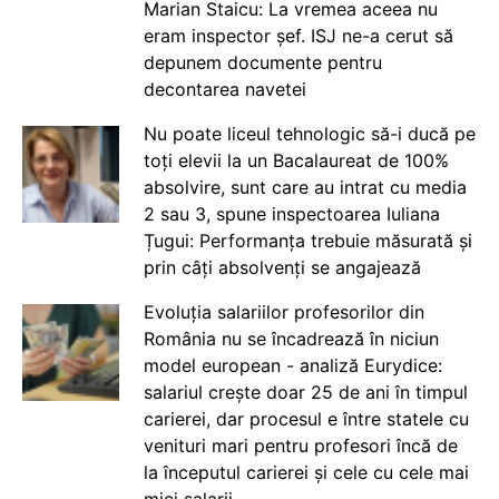
Marian Staicu: La vremea aceea nu
eram inspector șef. ISJ ne-a cerut să
depunem documente pentru
decontarea navetei
Nu poate liceul tehnologic să-i ducă pe
toți elevii la un Bacalaureat de 100%
absolvire, sunt care au intrat cu media
2 sau 3, spune inspectoarea Iuliana
Țugui: Performanța trebuie măsurată și
prin câți absolvenți se angajează
Evoluția salariilor profesorilor din
România nu se încadrează în niciun
model european - analiză Eurydice:
salariul crește doar 25 de ani în timpul
carierei, dar procesul e între statele cu
venituri mari pentru profesori încă de
la începutul carierei și cele cu cele mai