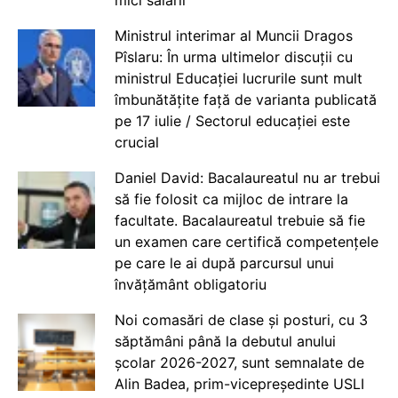
mici salarii
Ministrul interimar al Muncii Dragos
Pîslaru: În urma ultimelor discuții cu
ministrul Educației lucrurile sunt mult
îmbunătățite față de varianta publicată
pe 17 iulie / Sectorul educației este
crucial
Daniel David: Bacalaureatul nu ar trebui
să fie folosit ca mijloc de intrare la
facultate. Bacalaureatul trebuie să fie
un examen care certifică competențele
pe care le ai după parcursul unui
învățământ obligatoriu
Noi comasări de clase și posturi, cu 3
săptămâni până la debutul anului
școlar 2026-2027, sunt semnalate de
Alin Badea, prim-vicepreședinte USLI