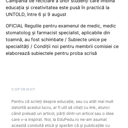
Campania de reciclare a unor studenți care îmbină
educația și creativitatea este pusă în practică la
UNTOLD, între 6 și 9 august
OFICIAL Regulile pentru examenul de medic, medic
stomatolog și farmacist specialist, aplicabile din
toamnă, au fost schimbate / Subiecte unice pe
specialități / Condiții noi pentru membrii comisiei ce
elaborează subiectele pentru proba scrisă
COPYRIGHT
Pentru că scrieți despre educație, sau cu atât mai mult
datorită acestui lucru, ar fi util să citați cu link, atunci
când preluați un articol, părți dintr-un articol sau o idee
care v-a inspirat. Noi, la EduPedu.ro ne-am asumat
această conduită etică și sperăm că și publicațiile cu