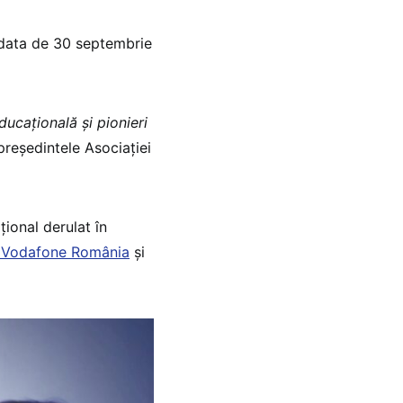
a data de 30 septembrie
ucațională și pionieri
 președintele Asociației
țional derulat în
 Vodafone România
și