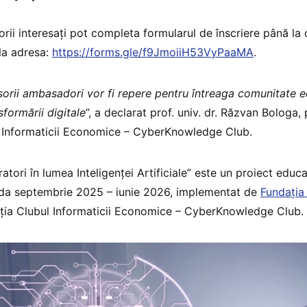
orii interesați pot completa formularul de înscriere până l
la adresa:
https://forms.gle/f9JmoiiH53VyPaaMA
.
sorii ambasadori vor fi repere pentru întreaga comunitate ed
sformării digitale
”, a declarat prof. univ. dr. Răzvan Bologa,
 Informaticii Economice – CyberKnowledge Club.
atori în lumea Inteligenței Artificiale” este un proiect educa
da septembrie 2025 – iunie 2026, implementat de
Fundația
ția Clubul Informaticii Economice – CyberKnowledge Club.