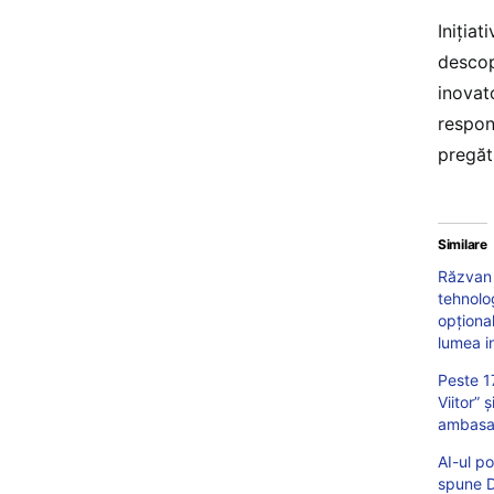
Iniția
descope
inovat
respons
pregăti
Similare
Răzvan 
tehnolog
opțional
lumea in
Peste 17
Viitor” 
ambasad
AI-ul po
spune D