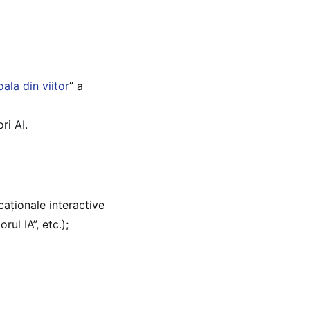
ala din viitor
” a
ri AI.
caționale interactive
rul IA”, etc.);