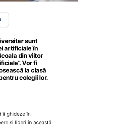
e
versitar sunt
 artificiale în
Școala din viitor
iciale”. Vor fi
losească la clasă
entru colegii lor.
 îi ghideze în
ere și lideri în această