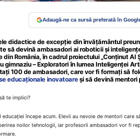
Adaugă-ne ca sursă preferată în Googl
le didactice de excepție din învățământul preuni
ate să devină ambasadori ai roboticii și inteligenței
le din România, în cadrul proiectului „Conținut AI 
u gimnaziu – Exploratori în lumea Inteligenței Artif
tați 100 de ambasadori, care vor fi formați să fo
se educaționale inovatoare
și să devină mentori p
să te implici?
ul educației începe acum. Elevii au nevoie de mentori care să
rirea noilor tehnologii, iar profesorii ambasadori vor fi rep
ormare.