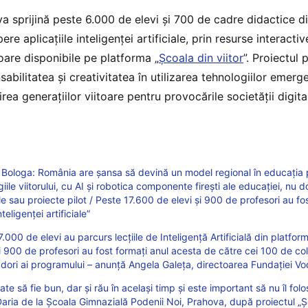
tiva sprijină peste 6.000 de elevi și 700 de cadre didactice 
re aplicațiile inteligenței artificiale, prin resurse interactive
oare disponibile pe platforma „
Școala din viitor
”. Proiectul
abilitatea și creativitatea în utilizarea tehnologiilor emerg
rea generațiilor viitoare pentru provocările societății digita
Bologa: România are șansa să devină un model regional în educația 
iile viitorului, cu AI și robotica componente firești ale educației, nu d
e sau proiecte pilot / Peste 17.600 de elevi și 900 de profesori au fos
teligenței artificiale”
.000 de elevi au parcurs lecțiile de Inteligență Artificială din platfor
și 900 de profesori au fost formați anul acesta de către cei 100 de col
ori ai programului – anunță Angela Galeța, directoarea Fundației 
ate să fie bun, dar și rău în același timp și este important să nu îl fol
aria de la Școala Gimnazială Podenii Noi, Prahova, după proiectul „Șc