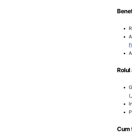
Benef
R
A
F
A
Rolul
G
(
I
P
Cum t