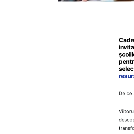
Cadre
invit
școli
pentr
selec
resur
De ce 
Viitor
descope
transf