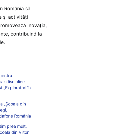
din România să
 și activități
 promovează inovația,
ente, contribuind la
le.
pentru
oar discipline
t „Exploratori în
ma „Școala din
egi,
Vodafone România
osim prea mult,
oala din Viitor