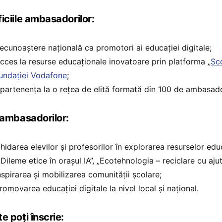
iciile ambasadorilor:
ecunoaștere națională ca promotori ai educației digitale;
cces la resurse educaționale inovatoare prin platforma „
Șco
undației Vodafone
;
partenența la o rețea de elită formată din 100 de ambasado
 ambasadorilor:
hidarea elevilor și profesorilor în explorarea resurselor edu
„Dileme etice în orașul IA”, „Ecotehnologia – reciclare cu ajuto
nspirarea și mobilizarea comunității școlare;
romovarea educației digitale la nivel local și național.
e poți înscrie: