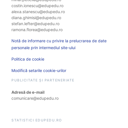
costin.ionescu@edupedu.ro
alexa.stanescu@edupedu.ro
diana.ghimisi@edupedu.ro
stefan.lefter@edupedu.ro
ramona.florea@edupedu.ro
Notă de informare cu privire la prelucrarea de date
personale prin intermediul site-ului
Politica de cookie
Modifică setarile cookie-urilor
PUBLICITATE ȘI PARTENERIATE
Adresă de e-mail
comunicare@edupedu.ro
STATISTICI EDUPEDU.RO