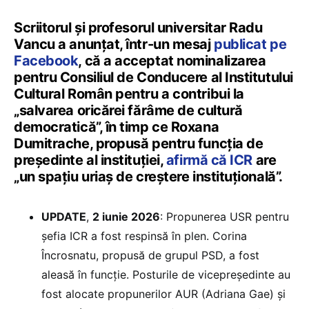
Scriitorul și profesorul universitar Radu
Vancu a anunțat, într-un mesaj
publicat pe
Facebook
, că a acceptat nominalizarea
pentru Consiliul de Conducere al Institutului
Cultural Român pentru a contribui la
„salvarea oricărei fărâme de cultură
democratică”, în timp ce Roxana
Dumitrache, propusă pentru funcția de
președinte al instituției,
afirmă că ICR
are
„un spațiu uriaș de creștere instituțională”.
UPDATE
,
2 iunie 2026
: Propunerea USR pentru
șefia ICR a fost respinsă în plen. Corina
Încrosnatu, propusă de grupul PSD, a fost
aleasă în funcție. Posturile de vicepreședinte au
fost alocate propunerilor AUR (Adriana Gae) și