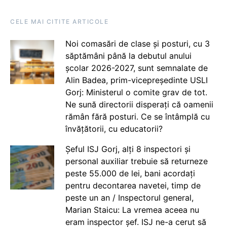
CELE MAI CITITE ARTICOLE
Noi comasări de clase și posturi, cu 3
săptămâni până la debutul anului
școlar 2026-2027, sunt semnalate de
Alin Badea, prim-vicepreședinte USLI
Gorj: Ministerul o comite grav de tot.
Ne sună directorii disperați că oamenii
rămân fără posturi. Ce se întâmplă cu
învățătorii, cu educatorii?
Șeful ISJ Gorj, alți 8 inspectori și
personal auxiliar trebuie să returneze
peste 55.000 de lei, bani acordați
pentru decontarea navetei, timp de
peste un an / Inspectorul general,
Marian Staicu: La vremea aceea nu
eram inspector șef. ISJ ne-a cerut să