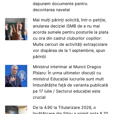
depunem documente pentru
decontarea navetei
Mai mulți părinți solicită, într-o petiție,
anularea deciziei ISMB de a nu mai
acorda sumele pentru posturile la plata
cu ora din cadrul cluburilor copiilor:
Multe cercuri de activități extrașcolare
vor dispărea de la 1 septembrie, spun
părinții
Ministrul interimar al Muncii Dragos
Pîslaru: În urma ultimelor discuții cu
ministrul Educației lucrurile sunt mult
îmbunătățite față de varianta publicată
pe 17 iulie / Sectorul educației este
crucial
De la 4.90 la Titularizare 2026, o
învățătoare din Sibiu a primit nota 8.70