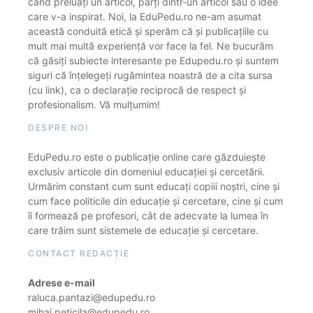
când preluați un articol, părți dintr-un articol sau o idee
care v-a inspirat. Noi, la EduPedu.ro ne-am asumat
această conduită etică și sperăm că și publicațiile cu
mult mai multă experiență vor face la fel. Ne bucurăm
că găsiți subiecte interesante pe Edupedu.ro și suntem
siguri că înțelegeți rugămintea noastră de a cita sursa
(cu link), ca o declarație reciprocă de respect și
profesionalism. Vă mulțumim!
DESPRE NOI
EduPedu.ro este o publicație online care găzduiește
exclusiv articole din domeniul educației și cercetării.
Urmărim constant cum sunt educați copiii noștri, cine și
cum face politicile din educație și cercetare, cine și cum
îi formează pe profesori, cât de adecvate la lumea în
care trăim sunt sistemele de educație și cercetare.
CONTACT REDACȚIE
Adrese e-mail
raluca.pantazi@edupedu.ro
mihai.peticila@edupedu.ro