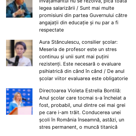
învățământul nu se rezolvă, pică toată
legea salarizării / Sunt mai multe
promisiuni din partea Guvernului către
angajații din educație și nu par a fi
respectate
Aura Stănculescu, consilier școlar:
Meseria de profesor este un stres
continuu și unii sunt mai puțini
rezistenți. Este necesară o evaluare
psihiatrică din când în când / De anul
școlar viitor evaluarea este obligatorie
Directoarea Violeta Estrella Bontilă:
Anul școlar care tocmai s-a încheiat a
fost, probabil, unul dintre cei mai grei
pe care i-am trăit. Conducerea unei
școli în România înseamnă, astăzi, un
stres permanent, o muncă titanică