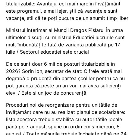
titularizabile: Avantajul cel mai mare în învățământ
este programul, e mai lejer, știi că vacanțele sunt
vacanţe, știi că te poți bucura de un anumit timp liber
Ministrul interimar al Muncii Dragos Pîslaru: În urma
ultimelor discuții cu ministrul Educației lucrurile sunt
mult îmbunătățite față de varianta publicată pe 17
iulie / Sectorul educației este crucial
De ce sunt doar 6 mii de posturi titularizabile în
2026? Sorin Ion, secretar de stat: Cifrele arată mai
degrabă o prudență din partea școlilor pentru că nu
pot garanta că peste un an vor mai avea suficienți
elevi / Este și un joc de concurență
Proceduri noi de reorganizare pentru unitățile de
învățământ care nu au realizat planul de școlarizare:
lista acestora trebuie stabilită cu autoritățile locale
până pe 7 august, spune un ordin emis miercuri, 5
august / Toate măsurile trebuie încheiate până pe 24