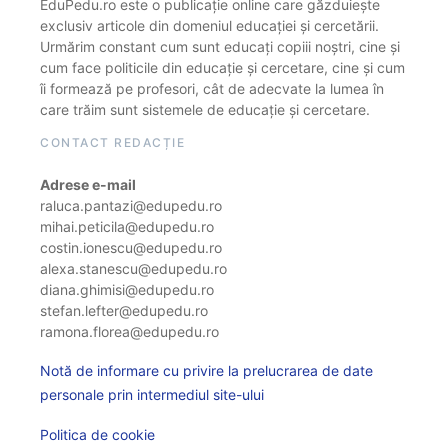
EduPedu.ro este o publicație online care găzduiește
exclusiv articole din domeniul educației și cercetării.
Urmărim constant cum sunt educați copiii noștri, cine și
cum face politicile din educație și cercetare, cine și cum
îi formează pe profesori, cât de adecvate la lumea în
care trăim sunt sistemele de educație și cercetare.
CONTACT REDACȚIE
Adrese e-mail
raluca.pantazi@edupedu.ro
mihai.peticila@edupedu.ro
costin.ionescu@edupedu.ro
alexa.stanescu@edupedu.ro
diana.ghimisi@edupedu.ro
stefan.lefter@edupedu.ro
ramona.florea@edupedu.ro
Notă de informare cu privire la prelucrarea de date
personale prin intermediul site-ului
Politica de cookie