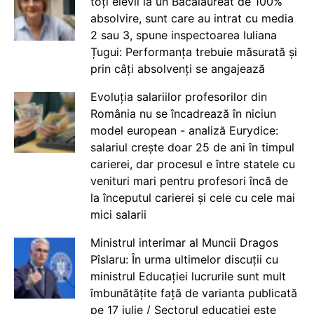
toți elevii la un Bacalaureat de 100%
absolvire, sunt care au intrat cu media
2 sau 3, spune inspectoarea Iuliana
Țugui: Performanța trebuie măsurată și
prin câți absolvenți se angajează
Evoluția salariilor profesorilor din
România nu se încadrează în niciun
model european - analiză Eurydice:
salariul crește doar 25 de ani în timpul
carierei, dar procesul e între statele cu
venituri mari pentru profesori încă de
la începutul carierei și cele cu cele mai
mici salarii
Ministrul interimar al Muncii Dragos
Pîslaru: În urma ultimelor discuții cu
ministrul Educației lucrurile sunt mult
îmbunătățite față de varianta publicată
pe 17 iulie / Sectorul educației este