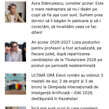
Aura Stănculescu, consilier școlar: Este
o mare nedreptate să nu-i lăsăm pe
copii să fie așa cum sunt. Suntem prea
dornici să îi băgăm în șabloane și să-i
corectăm, să invalidăm ceea ce fac
diferit
An școlar 2026-2027. Lista posturilor
pentru profesori a fost actualizată, pe
fiecare județ, după repartizarea
candidaților de la Titularizare 2026 pe
posturi pe perioadă nedeterminată
ULTIMĂ ORĂ Elevii români au obținut 3
medalii de aur, 2 de argint și 3 de
bronz la Olimpiada Internațională de
Inteligență Artificială – IOAI 2026,
desfășurată în Kazahstan
Încă mai sunt școli în care consilierii