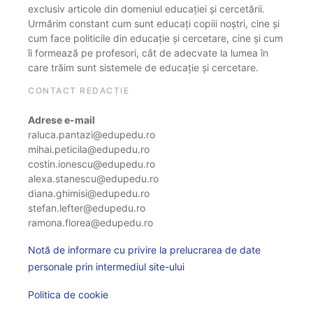
exclusiv articole din domeniul educației și cercetării.
Urmărim constant cum sunt educați copiii noștri, cine și
cum face politicile din educație și cercetare, cine și cum
îi formează pe profesori, cât de adecvate la lumea în
care trăim sunt sistemele de educație și cercetare.
CONTACT REDACȚIE
Adrese e-mail
raluca.pantazi@edupedu.ro
mihai.peticila@edupedu.ro
costin.ionescu@edupedu.ro
alexa.stanescu@edupedu.ro
diana.ghimisi@edupedu.ro
stefan.lefter@edupedu.ro
ramona.florea@edupedu.ro
Notă de informare cu privire la prelucrarea de date
personale prin intermediul site-ului
Politica de cookie