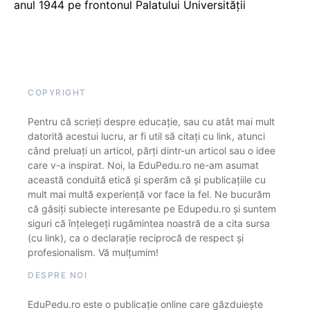
anul 1944 pe frontonul Palatului Universității
COPYRIGHT
Pentru că scrieți despre educație, sau cu atât mai mult
datorită acestui lucru, ar fi util să citați cu link, atunci
când preluați un articol, părți dintr-un articol sau o idee
care v-a inspirat. Noi, la EduPedu.ro ne-am asumat
această conduită etică și sperăm că și publicațiile cu
mult mai multă experiență vor face la fel. Ne bucurăm
că găsiți subiecte interesante pe Edupedu.ro și suntem
siguri că înțelegeți rugămintea noastră de a cita sursa
(cu link), ca o declarație reciprocă de respect și
profesionalism. Vă mulțumim!
DESPRE NOI
EduPedu.ro este o publicație online care găzduiește