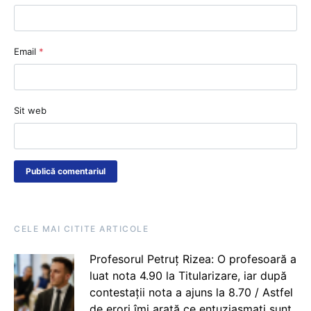
Email
*
Sit web
CELE MAI CITITE ARTICOLE
Profesorul Petruț Rizea: O profesoară a
luat nota 4.90 la Titularizare, iar după
contestații nota a ajuns la 8.70 / Astfel
de erori îmi arată ce entuziasmați sunt