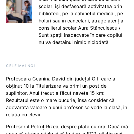
școlari își desfășoară activitatea prin
biblioteci, pe la cabinetul medical, pe
holuri sau în cancelarii, atrage atenția
consilierul școlar Aura Stănculescu /
Sunt spații inadecvate în care copilul
nu va destăinui nimic niciodată
CELE MAI NOI
Profesoara Geanina David din județul Olt, care a
obținut 10 la Titularizare va primi un post de
suplinitor. Anul trecut a făcut naveta 15 km:
Rezultatul este o mare bucurie, însă consider că
adevărata valoare a unui profesor se vede la clasă, în
relația cu elevii
Profesorul Petruț Rizea, despre plata cu ora: Dacă mă
apuc să strâng sticle și să le duc la SGR, câștig mai