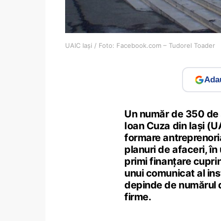
UAIC Iași / Foto: Facebook.com – Tudorel Toader
Adau
Un număr de 350 de s
Ioan Cuza din Iași (U
formare antreprenorial
planuri de afaceri, î
primi finanțare cupri
unui comunicat al inst
depinde de numărul de
firme.