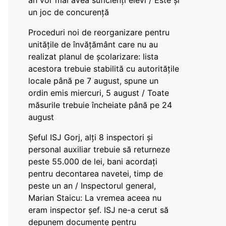
an vor mai avea suficienți elevi / Este și
un joc de concurență
Proceduri noi de reorganizare pentru
unitățile de învățământ care nu au
realizat planul de școlarizare: lista
acestora trebuie stabilită cu autoritățile
locale până pe 7 august, spune un
ordin emis miercuri, 5 august / Toate
măsurile trebuie încheiate până pe 24
august
Șeful ISJ Gorj, alți 8 inspectori și
personal auxiliar trebuie să returneze
peste 55.000 de lei, bani acordați
pentru decontarea navetei, timp de
peste un an / Inspectorul general,
Marian Staicu: La vremea aceea nu
eram inspector șef. ISJ ne-a cerut să
depunem documente pentru