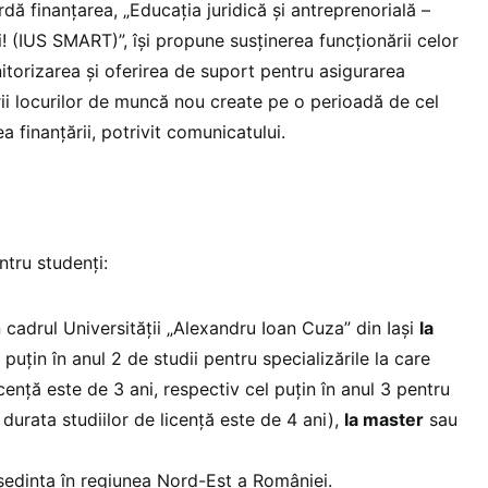
rdă finanțarea, „Educația juridică și antreprenorială –
i! (IUS SMART)”, își propune susținerea funcționării celor
itorizarea și oferirea de suport pentru asigurarea
erii locurilor de muncă nou create pe o perioadă de cel
ea finanțării, potrivit comunicatului.
ntru studenți:
în cadrul Universității „Alexandru Ioan Cuza” din Iași
la
 puțin în anul 2 de studii pentru specializările la care
icență este de 3 ani, respectiv cel puțin în anul 3 pentru
e durata studiilor de licență este de 4 ani),
la master
sau
eședința în regiunea Nord-Est a României.