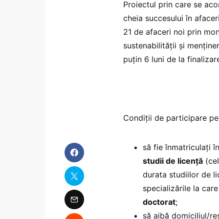
Proiectul prin care se aco
cheia succesului în afacer
21 de afaceri noi prin mon
sustenabilității și mențin
puțin 6 luni de la finalizar
Condiții de participare pe
să fie înmatriculați 
studii de licență
(cel
durata studiilor de l
specializările la car
doctorat
;
să aibă domiciliul/r