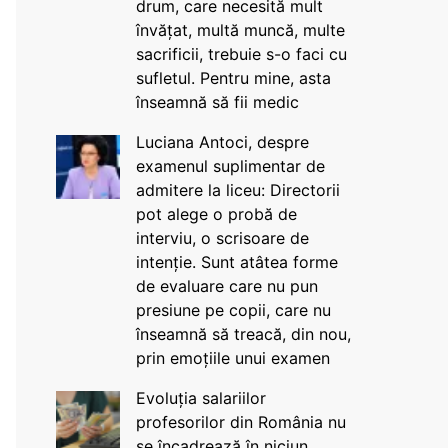
drum, care necesită mult
învățat, multă muncă, multe
sacrificii, trebuie s-o faci cu
sufletul. Pentru mine, asta
înseamnă să fii medic
Luciana Antoci, despre
examenul suplimentar de
admitere la liceu: Directorii
pot alege o probă de
interviu, o scrisoare de
intenție. Sunt atâtea forme
de evaluare care nu pun
presiune pe copii, care nu
înseamnă să treacă, din nou,
prin emoțiile unui examen
Evoluția salariilor
profesorilor din România nu
se încadrează în niciun