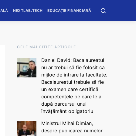
OALĂ
NEXTLAB.TECH
EDUCAȚIE FINANCIARĂ
CELE MAI CITITE ARTICOLE
Daniel David: Bacalaureatul
nu ar trebui să fie folosit ca
mijloc de intrare la facultate.
Bacalaureatul trebuie să fie
un examen care certifică
competențele pe care le ai
după parcursul unui
învățământ obligatoriu
Ministrul Mihai Dimian,
despre publicarea numelor