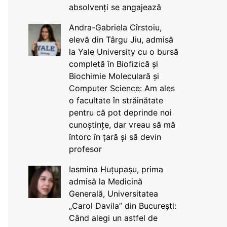
absolvenți se angajează
Andra-Gabriela Cîrstoiu,
elevă din Târgu Jiu, admisă
la Yale University cu o bursă
completă în Biofizică și
Biochimie Moleculară și
Computer Science: Am ales
o facultate în străinătate
pentru că pot deprinde noi
cunoștințe, dar vreau să mă
întorc în țară și să devin
profesor
Iasmina Huțupașu, prima
admisă la Medicină
Generală, Universitatea
„Carol Davila” din București:
Când alegi un astfel de