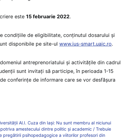
scriere este
15 februarie 2022
.
condițiile de eligibilitate, conținutul dosarului și
sunt disponibile pe site-ul
www.ius-smart.uaic.ro
.
domeniul antreprenoriatului și activitățile din cadrul
denții sunt invitați să participe, în perioada 1-15
e de conferințe de informare care se vor desfășura
iversității Al.I. Cuza din Iași: Nu sunt membru al niciunui
potriva amestecului dintre politic și academic / Trebuie
pregătirii psihopedagogice a viitorilor profesori din