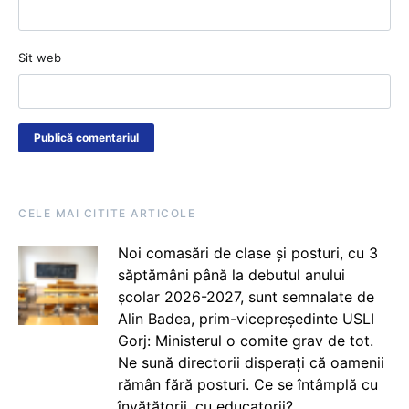
Sit web
CELE MAI CITITE ARTICOLE
Noi comasări de clase și posturi, cu 3
săptămâni până la debutul anului
școlar 2026-2027, sunt semnalate de
Alin Badea, prim-vicepreședinte USLI
Gorj: Ministerul o comite grav de tot.
Ne sună directorii disperați că oamenii
rămân fără posturi. Ce se întâmplă cu
învățătorii, cu educatorii?