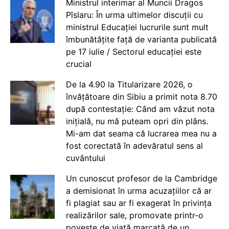
Ministrul interimar al Muncii Dragos
Pîslaru: În urma ultimelor discuții cu
ministrul Educației lucrurile sunt mult
îmbunătățite față de varianta publicată
pe 17 iulie / Sectorul educației este
crucial
De la 4.90 la Titularizare 2026, o
învățătoare din Sibiu a primit nota 8.70
după contestație: Când am văzut nota
inițială, nu mă puteam opri din plâns.
Mi-am dat seama că lucrarea mea nu a
fost corectată în adevăratul sens al
cuvântului
Un cunoscut profesor de la Cambridge
a demisionat în urma acuzațiilor că ar
fi plagiat sau ar fi exagerat în privința
realizărilor sale, promovate printr-o
poveste de viață marcată de un