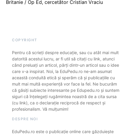
Britanie / Op Ed, cercetător Cristian Vraciu
COPYRIGHT
Pentru că scrieți despre educație, sau cu atât mai mult
datorită acestui lucru, ar fi util să citați cu link, atunci
când preluați un articol, părți dintr-un articol sau o idee
care v-a inspirat. Noi, la EduPedu.ro ne-am asumat
această conduită etică și sperăm că și publicațiile cu
mult mai multă experiență vor face la fel. Ne bucurăm
că găsiți subiecte interesante pe Edupedu.ro și suntem
siguri că înțelegeți rugămintea noastră de a cita sursa
(cu link), ca o declarație reciprocă de respect și
profesionalism. Vă mulțumim!
DESPRE NOI
EduPedu.ro este o publicație online care găzduiește