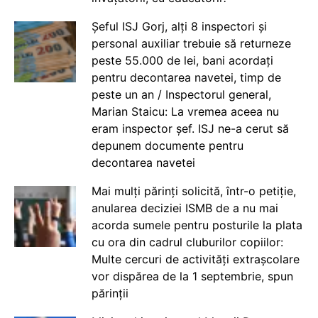
Șeful ISJ Gorj, alți 8 inspectori și
personal auxiliar trebuie să returneze
peste 55.000 de lei, bani acordați
pentru decontarea navetei, timp de
peste un an / Inspectorul general,
Marian Staicu: La vremea aceea nu
eram inspector șef. ISJ ne-a cerut să
depunem documente pentru
decontarea navetei
Mai mulți părinți solicită, într-o petiție,
anularea deciziei ISMB de a nu mai
acorda sumele pentru posturile la plata
cu ora din cadrul cluburilor copiilor:
Multe cercuri de activități extrașcolare
vor dispărea de la 1 septembrie, spun
părinții