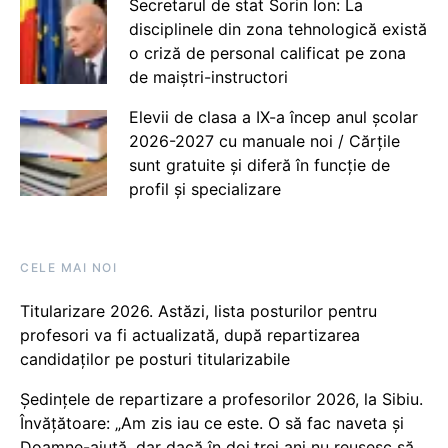
Secretarul de stat Sorin Ion: La
disciplinele din zona tehnologică există
o criză de personal calificat pe zona
de maiștri-instructori
Elevii de clasa a IX-a încep anul școlar
2026-2027 cu manuale noi / Cărțile
sunt gratuite și diferă în funcție de
profil și specializare
CELE MAI NOI
Titularizare 2026. Astăzi, lista posturilor pentru
profesori va fi actualizată, după repartizarea
candidaților pe posturi titularizabile
Ședințele de repartizare a profesorilor 2026, la Sibiu.
Învățătoare: „Am zis iau ce este. O să fac naveta și
Doamne-ajută, dar dacă în doi,trei ani nu reușesc să