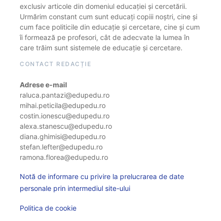
exclusiv articole din domeniul educației și cercetării.
Urmărim constant cum sunt educați copiii noștri, cine și
cum face politicile din educație și cercetare, cine și cum
îi formează pe profesori, cât de adecvate la lumea în
care trăim sunt sistemele de educație și cercetare.
CONTACT REDACȚIE
Adrese e-mail
raluca.pantazi@edupedu.ro
mihai.peticila@edupedu.ro
costin.ionescu@edupedu.ro
alexa.stanescu@edupedu.ro
diana.ghimisi@edupedu.ro
stefan.lefter@edupedu.ro
ramona.florea@edupedu.ro
Notă de informare cu privire la prelucrarea de date
personale prin intermediul site-ului
Politica de cookie