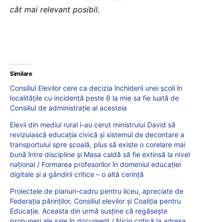
cât mai relevant posibil
.
Similare
Consiliul Elevilor cere ca decizia închiderii unei școli în
localitățile cu incidență peste 6 la mie sa fie luată de
Consiliul de administrație al acesteia
Elevii din mediul rural i-au cerut ministrului David să
revizuiască educația civică și sistemul de decontare a
transportului spre școală, plus să existe o corelare mai
bună între discipline și Masa caldă să fie extinsă la nivel
național / Formarea profesorilor în domeniul educației
digitale și a gândirii critice – o altă cerință
Proiectele de planuri-cadru pentru liceu, apreciate de
Federația părinților, Consiliul elevilor și Coaliția pentru
Educație. Aceasta din urmă susține că regăsește
propuneri ale sale în document / Nicio critică la adresa