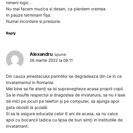
nimeni logic.
Nu mai facem muzica si desen, ca pierdem vremea.
In pauze terminam fișa.
Numai incordare si presiune.
Reply
Alexandru
spune:
26 martie 2022 la 09:11
Din cauza amestecului parintilor se degradeaza din ce in ce
invatamantul in Romania.
Mai bine sa fie atenți sa isi supravegheze acasa proprii copii.
Sa le insufle respectul si dragostea de invatatura, sa nu ii lase
de mici pe jocuri pe telefon și pe computer, sa ajunga apoi
gata obositi la școală.
Si sa le asigure educația celor 6 ani de acasa, sa nu calce
apoi cu bocancii (adica cu lipsa de bun simț) in institutiile de
invatamant.