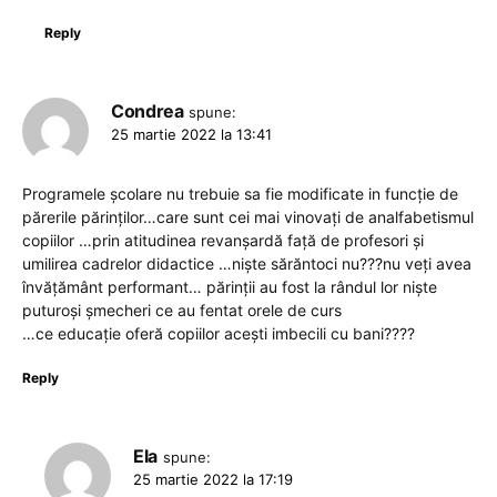
Reply
Condrea
spune:
25 martie 2022 la 13:41
Programele școlare nu trebuie sa fie modificate in funcție de
părerile părinților…care sunt cei mai vinovați de analfabetismul
copiilor …prin atitudinea revanșardă față de profesori și
umilirea cadrelor didactice …niște sărăntoci nu???nu veți avea
învățământ performant… părinții au fost la rândul lor niște
puturoși șmecheri ce au fentat orele de curs
…ce educație oferă copiilor acești imbecili cu bani????
Reply
Ela
spune:
25 martie 2022 la 17:19