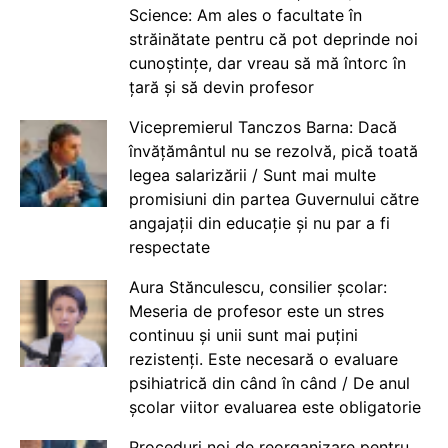
Science: Am ales o facultate în
străinătate pentru că pot deprinde noi
cunoștințe, dar vreau să mă întorc în
țară și să devin profesor
Vicepremierul Tanczos Barna: Dacă
învățământul nu se rezolvă, pică toată
legea salarizării / Sunt mai multe
promisiuni din partea Guvernului către
angajații din educație și nu par a fi
respectate
Aura Stănculescu, consilier școlar:
Meseria de profesor este un stres
continuu și unii sunt mai puțini
rezistenți. Este necesară o evaluare
psihiatrică din când în când / De anul
școlar viitor evaluarea este obligatorie
Proceduri noi de reorganizare pentru