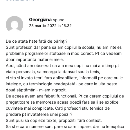
Georgiana
spune:
28 martie 2022 la 15:32
De ce atata hate față de părinți?
Sunt profesor, dar pana sa am copilul la scoala, nu am inteles
problema programelor stufoase in mod corect. Pt ca vedeam
doar importanta materiei mele.
Apoi, când am observat ca am meu copil nu mai are timp pt
viata personala, sa mearga la dansuri sau la tenis,
ci sta si învața teorii fara aplicabilitate, informatii pe care nu le
intelege, cu terminologie neadaptată- pe care le uita peste
două săptămâni- m-am ingrozit.
De aceea avem analfabeti functionali. Pt ca cerem copilului de
pregatitoare sa memoreze acasa poezii fara sa li se explice
cuvintele mai complicate. Cati profesori stiu tehnica de
predare pt invataterea unei poezii?
Sunt pusi sa copieze texte, propozitii fără context.
Sa stie care numere sunt pare si care impare, dar nu le explica