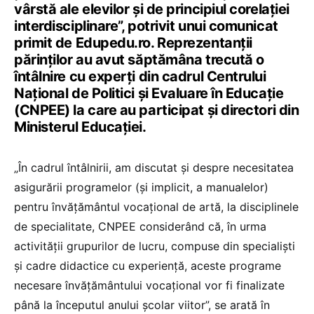
vârstă ale elevilor și de principiul corelației
interdisciplinare”, potrivit unui comunicat
primit de Edupedu.ro. Reprezentanții
părinților au avut săptămâna trecută o
întâlnire cu experți din cadrul Centrului
Național de Politici și Evaluare în Educație
(CNPEE) la care au participat și directori din
Ministerul Educației.
„În cadrul întâlnirii, am discutat și despre necesitatea
asigurării programelor (și implicit, a manualelor)
pentru învățământul vocațional de artă, la disciplinele
de specialitate, CNPEE considerând că, în urma
activității grupurilor de lucru, compuse din specialiști
și cadre didactice cu experiență, aceste programe
necesare învățământului vocațional vor fi finalizate
până la începutul anului școlar viitor”, se arată în