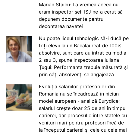
Marian Staicu: La vremea aceea nu
eram inspector șef. ISJ ne-a cerut să
depunem documente pentru
decontarea navetei
Nu poate liceul tehnologic să-i ducă pe
toți elevii la un Bacalaureat de 100%
absolvire, sunt care au intrat cu media
2 sau 3, spune inspectoarea Iuliana
Țugui: Performanța trebuie măsurată și
prin câți absolvenți se angajează
Evoluția salariilor profesorilor din
România nu se încadrează în niciun
model european - analiză Eurydice:
salariul crește doar 25 de ani în timpul
carierei, dar procesul e între statele cu
venituri mari pentru profesori încă de
la începutul carierei și cele cu cele mai