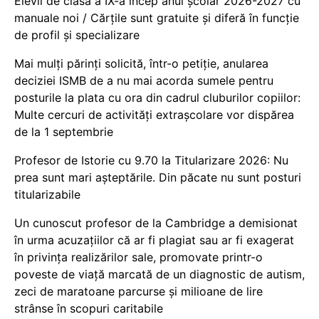
Elevii de clasa a IX-a încep anul școlar 2026-2027 cu
manuale noi / Cărțile sunt gratuite și diferă în funcție
de profil și specializare
Mai mulți părinți solicită, într-o petiție, anularea
deciziei ISMB de a nu mai acorda sumele pentru
posturile la plata cu ora din cadrul cluburilor copiilor:
Multe cercuri de activități extrașcolare vor dispărea
de la 1 septembrie
Profesor de Istorie cu 9.70 la Titularizare 2026: Nu
prea sunt mari așteptările. Din păcate nu sunt posturi
titularizabile
Un cunoscut profesor de la Cambridge a demisionat
în urma acuzațiilor că ar fi plagiat sau ar fi exagerat
în privința realizărilor sale, promovate printr-o
poveste de viață marcată de un diagnostic de autism,
zeci de maratoane parcurse și milioane de lire
strânse în scopuri caritabile