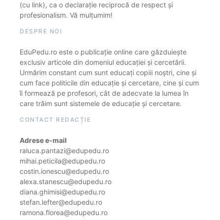
(cu link), ca o declarație reciprocă de respect și
profesionalism. Vă mulțumim!
DESPRE NOI
EduPedu.ro este o publicație online care găzduiește
exclusiv articole din domeniul educației și cercetării.
Urmărim constant cum sunt educați copiii noștri, cine și
cum face politicile din educație și cercetare, cine și cum
îi formează pe profesori, cât de adecvate la lumea în
care trăim sunt sistemele de educație și cercetare.
CONTACT REDACȚIE
Adrese e-mail
raluca.pantazi@edupedu.ro
mihai.peticila@edupedu.ro
costin.ionescu@edupedu.ro
alexa.stanescu@edupedu.ro
diana.ghimisi@edupedu.ro
stefan.lefter@edupedu.ro
ramona.florea@edupedu.ro