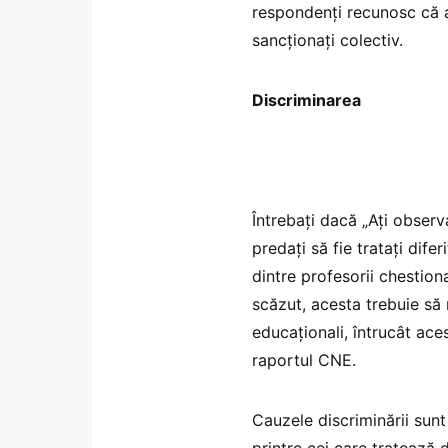
respondenți recunosc că au
sancționați colectiv.
Discriminarea
Întrebați dacă „Ați observa
predați să fie tratați difer
dintre profesorii chestion
scăzut, acesta trebuie să 
educaționali, întrucât ac
raportul CNE.
Cauzele discriminării sunt
printre cei care tratează di