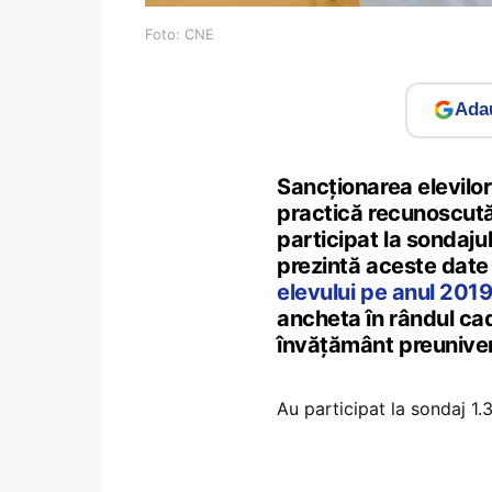
Foto: CNE
Adau
Sancționarea elevilor 
practică recunoscută
participat la sondajul
prezintă aceste date
elevului pe anul 2019
ancheta în rândul cad
învățământ preuniver
Au participat la sondaj 1.