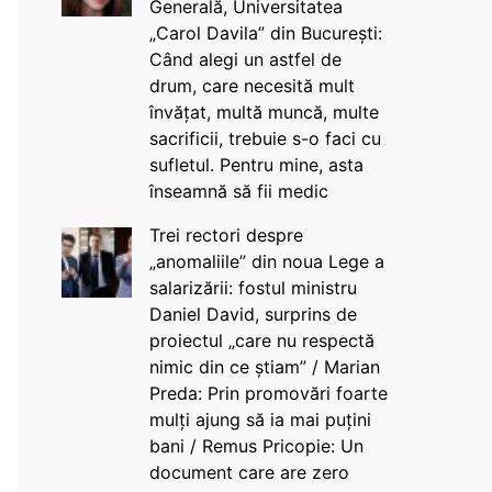
Generală, Universitatea
„Carol Davila” din București:
Când alegi un astfel de
drum, care necesită mult
învățat, multă muncă, multe
sacrificii, trebuie s-o faci cu
sufletul. Pentru mine, asta
înseamnă să fii medic
Trei rectori despre
„anomaliile” din noua Lege a
salarizării: fostul ministru
Daniel David, surprins de
proiectul „care nu respectă
nimic din ce știam” / Marian
Preda: Prin promovări foarte
mulți ajung să ia mai puțini
bani / Remus Pricopie: Un
document care are zero