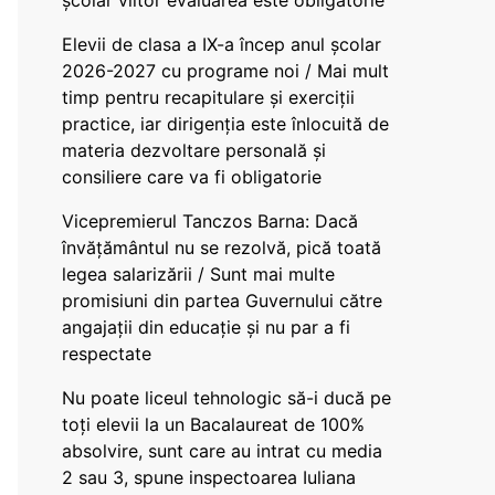
școlar viitor evaluarea este obligatorie
Elevii de clasa a IX-a încep anul școlar
2026-2027 cu programe noi / Mai mult
timp pentru recapitulare și exerciții
practice, iar dirigenția este înlocuită de
materia dezvoltare personală și
consiliere care va fi obligatorie
Vicepremierul Tanczos Barna: Dacă
învățământul nu se rezolvă, pică toată
legea salarizării / Sunt mai multe
promisiuni din partea Guvernului către
angajații din educație și nu par a fi
respectate
Nu poate liceul tehnologic să-i ducă pe
toți elevii la un Bacalaureat de 100%
absolvire, sunt care au intrat cu media
2 sau 3, spune inspectoarea Iuliana