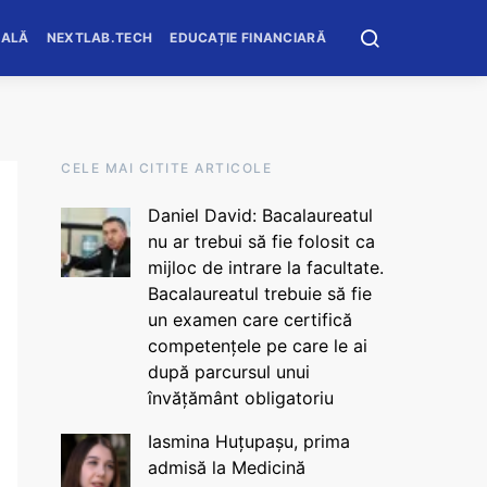
OALĂ
NEXTLAB.TECH
EDUCAȚIE FINANCIARĂ
CELE MAI CITITE ARTICOLE
Daniel David: Bacalaureatul
nu ar trebui să fie folosit ca
mijloc de intrare la facultate.
Bacalaureatul trebuie să fie
un examen care certifică
competențele pe care le ai
după parcursul unui
învățământ obligatoriu
Iasmina Huțupașu, prima
admisă la Medicină