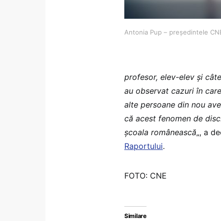
Antonia Pup – președintele CN
profesor, elev-elev şi câte
au observat cazuri în car
alte persoane din nou ave
că acest fenomen de discr
şcoala românească
„, a d
Raportului
.
FOTO: CNE
Similare