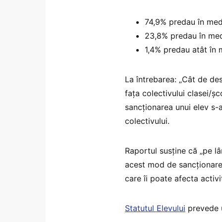
74,9% predau în med
23,8% predau în medi
1,4% predau atât în m
La întrebarea: „Cât de des
fața colectivului clasei/șc
sancționarea unui elev s-a
colectivului.
Raportul susține că „pe lân
acest mod de sancționare 
care îi poate afecta activi
Statutul Elevului
prevede 