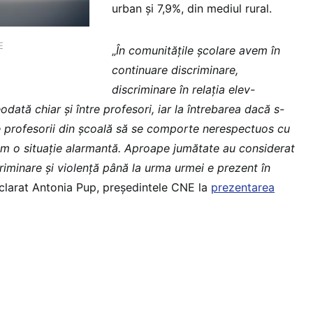
urban și 7,9%, din mediul rural.
E
„
În comunităţile şcolare avem în
continuare discriminare,
discriminare în relaţia elev-
odată chiar şi între profesori, iar la întrebarea dacă s-
e profesorii din şcoală să se comporte nerespectuos cu
m o situaţie alarmantă. Aproape jumătate au considerat
iminare şi violenţă până la urma urmei e prezent în
eclarat Antonia Pup, președintele CNE la
prezentarea