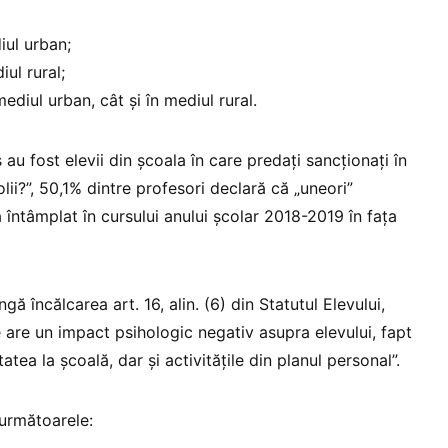
iul urban;
ul rural;
ediul urban, cât și în mediul rural.
 au fost elevii din școala în care predați sancționați în
olii?”, 50,1% dintre profesori declară că „uneori”
 întâmplat în cursului anului școlar 2018-2019 în fața
gă încălcarea art. 16, alin. (6) din Statutul Elevului,
are un impact psihologic negativ asupra elevului, fapt
tatea la școală, dar și activitățile din planul personal”.
următoarele: