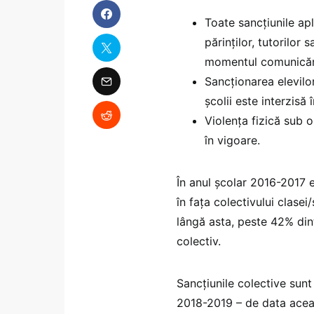
Toate sancțiunile apli
părinților, tutorilor 
momentul comunicării
Sancționarea elevilor
școlii este interzisă 
Violența fizică sub 
în vigoare.
În anul școlar 2016-2017 e
în fața colectivului clase
lângă asta, peste 42% din
colectiv.
Sancțiunile colective sunt
2018-2019 – de data aceas