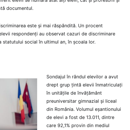
ată documentul.
iscriminarea este și mai răspândită. Un procent
elevii respondenți au observat cazuri de discriminare
statutului social în ultimul an, în școala lor.
Sondajul în rândul elevilor a avut
drept grup țintă elevii înmatriculați
în unitățile de învățământ
preuniversitar gimnazial și liceal
din România. Volumul eșantionului
de elevi a fost de 13.011, dintre
care 92,1% provin din mediul