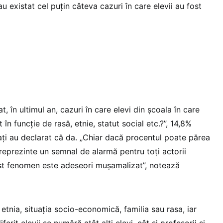
 existat cel puțin câteva cazuri în care elevii au fost
t, în ultimul an, cazuri în care elevi din școala în care
it în funcție de rasă, etnie, statut social etc.?”, 14,8%
ați au declarat că da. „Chiar dacă procentul poate părea
reprezinte un semnal de alarmă pentru toți actorii
est fenomen este adeseori mușamalizat”, notează
 etnia, situația socio-economică, familia sau rasa, iar
ferit elevii se numără atât alți elevi, cât și profesorii și