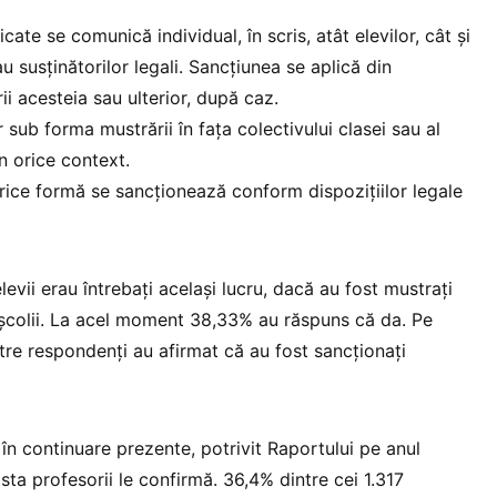
cate se comunică individual, în scris, atât elevilor, cât și
sau susținătorilor legali. Sancțiunea se aplică din
 acesteia sau ulterior, după caz.
 sub forma mustrării în fața colectivului clasei sau al
în orice context.
orice formă se sancționează conform dispozițiilor legale
levii erau întrebați același lucru, dacă au fost mustrați
i/școlii. La acel moment 38,33% au răspuns că da. Pe
tre respondenți au afirmat că au fost sancționați
 în continuare prezente, potrivit Raportului pe anul
ta profesorii le confirmă. 36,4% dintre cei 1.317