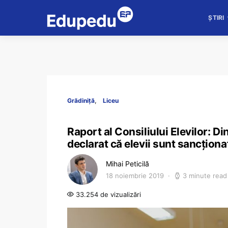
ȘTIRI
Grădiniță
Liceu
Raport al Consiliului Elevilor: D
declarat că elevii sunt sancționaț
Mihai Peticilă
18 noiembrie 2019
3 minute read
33.254 de vizualizări