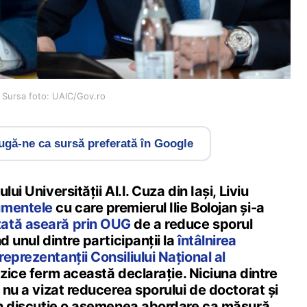
 / Sursa foto: UAIC/Gov.ro
gă-ne ca sursă preferată în Google
ui Universității Al.I. Cuza din Iași, Liviu
umentele
cu care premierul Ilie Bolojan și-a
ată aseară prin OUG
de a reduce sporul
d unul dintre participanții la
întâlnirea
eprezentanții Consiliului Național al
azice ferm această declarație. Niciuna dintre
r nu a vizat reducerea sporului de doctorat și
 în discuție o asemenea abordare ca măsură