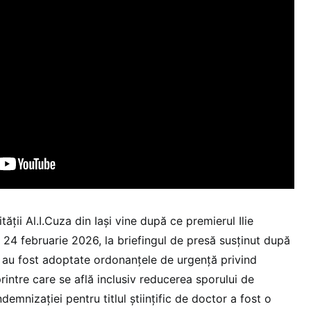
tății Al.I.Cuza din Iași vine după ce premierul Ilie
 24 februarie 2026, la briefingul de presă susținut după
 au fost adoptate ordonanțele de urgență privind
rintre care se află inclusiv reducerea sporului de
emnizației pentru titlul științific de doctor a fost o