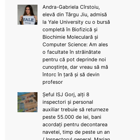
Andra-Gabriela Cîrstoiu,
elevă din Târgu Jiu, admisă
la Yale University cu o bursă
completă în Biofizică și
Biochimie Moleculară și
Computer Science: Am ales
o facultate în străinătate
pentru că pot deprinde noi
cunoștințe, dar vreau să mă
întorc în țară și să devin
profesor
Șeful ISJ Gorj, alți 8
inspectori și personal
auxiliar trebuie să returneze
peste 55.000 de lei, bani
acordați pentru decontarea
navetei, timp de peste un an
/ Inspectorul general, Marian