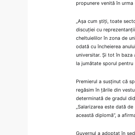
propunere venită în urma di
„Așa cum știți, toate secto
discuției cu reprezentanți
cheltuielilor în zona de u
odată cu încheierea anului 
universitar. Și tot în baz
la jumătate sporul pentru 
Premierul a susținut că s
regăsim în țările din vestu
determinată de gradul dida
„Salarizarea este dată de g
această diplomă”, a afirmat
Guvernul a adoptat în șed