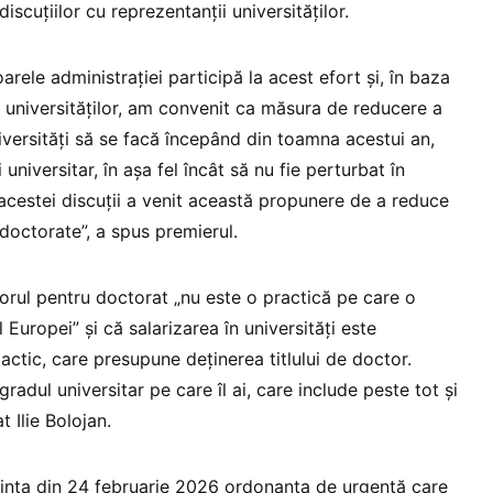
scuțiilor cu reprezentanții universităților.
arele administrației participă la acest efort și, în baza
i universităților, am convenit ca măsura de reducere a
niversități să se facă începând din toamna acestui an,
universitar, în așa fel încât să nu fie perturbat în
a acestei discuții a venit această propunere de a reduce
doctorate”, a spus premierul.
porul pentru doctorat „nu este o practică pe care o
l Europei” și că salarizarea în universități este
ctic, care presupune deținerea titlului de doctor.
radul universitar pe care îl ai, care include peste tot și
 Ilie Bolojan.
ința din 24 februarie 2026 ordonanța de urgență care