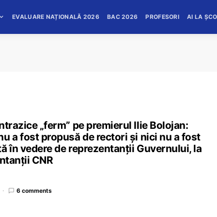
EVALUARE NAȚIONALĂ 2026
BAC 2026
PROFESORI
AI LA ȘC
trazice „ferm” pe premierul Ilie Bolojan:
 a fost propusă de rectori și nici nu a fost
ă în vedere de reprezentanții Guvernului, la
entanții CNR
6 comments