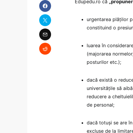
Edupedu.ro că
„propuneril
urgentarea plăților 
constituind o presiu
luarea în considerare 
(majorarea normelor,
posturilor etc.);
dacă există o reduce
universitățile să aib
reducere a cheltuielil
de personal;
dacă totuși se are în
excluse de la limitar