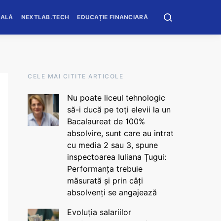
OALĂ
NEXTLAB.TECH
EDUCAȚIE FINANCIARĂ
CELE MAI CITITE ARTICOLE
Nu poate liceul tehnologic
să-i ducă pe toți elevii la un
Bacalaureat de 100%
absolvire, sunt care au intrat
cu media 2 sau 3, spune
inspectoarea Iuliana Țugui:
Performanța trebuie
măsurată și prin câți
absolvenți se angajează
Evoluția salariilor