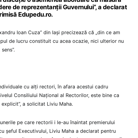
ere de reprezentanții Guvernului”, a declarat
trimisă Edupedu.ro.
exandru Ioan Cuza” din Iași precizează că „din ce am
pul de lucru constituit cu acea ocazie, nici ulterior nu
 sens”.
dividuale cu alți rectori, în afara acestui cadru
nivelul Consiliului Național al Rectorilor, este bine ca
explicit”, a solicitat Liviu Maha.
nerile pe care rectorii i le-au înaintat premierului
cu șeful Executivului, Liviu Maha a declarat pentru