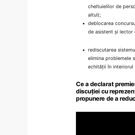
cheltuielilor de pers
altul);
deblocarea concursur
de asistent și lector 
⁠rediscutarea sistemu
elimina problemele sp
echității în interiorul
Ce a declarat premieru
discuției cu reprezent
propunere de a reduc