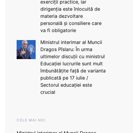
exerciții practice, iar
dirigenția este înlocuită de
materia dezvoltare
personală și consiliere care
va fi obligatorie
Ministrul interimar al Muncii
Dragos Pîslaru: În urma
ultimelor discuții cu ministrul
Educației lucrurile sunt mult
îmbunătățite față de varianta
publicată pe 17 iulie /
Sectorul educației este
crucial
CELE MAI NOI