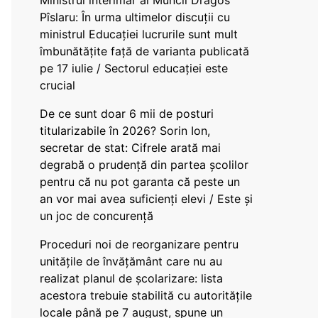
Ministrul interimar al Muncii Dragos
Pîslaru: În urma ultimelor discuții cu
ministrul Educației lucrurile sunt mult
îmbunătățite față de varianta publicată
pe 17 iulie / Sectorul educației este
crucial
De ce sunt doar 6 mii de posturi
titularizabile în 2026? Sorin Ion,
secretar de stat: Cifrele arată mai
degrabă o prudență din partea școlilor
pentru că nu pot garanta că peste un
an vor mai avea suficienți elevi / Este și
un joc de concurență
Proceduri noi de reorganizare pentru
unitățile de învățământ care nu au
realizat planul de școlarizare: lista
acestora trebuie stabilită cu autoritățile
locale până pe 7 august, spune un