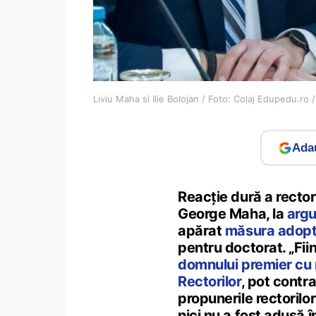
Liviu Maha si Ilie Bolojan / Foto: Colaj Edupedu.ro
Adau
Reacție dură a rectorul
George Maha, la
arg
apărat
măsura adopt
pentru doctorat. „Fiin
domnului premier cu r
Rectorilor
, pot contr
propunerile rectorilo
nici nu a fost adusă